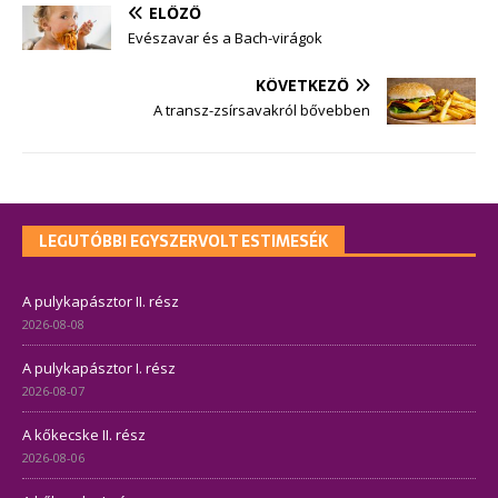
ELŐZŐ
Evészavar és a Bach-virágok
KÖVETKEZŐ
A transz-zsírsavakról bővebben
LEGUTÓBBI EGYSZERVOLT ESTIMESÉK
A pulykapásztor II. rész
2026-08-08
A pulykapásztor I. rész
2026-08-07
A kőkecske II. rész
2026-08-06