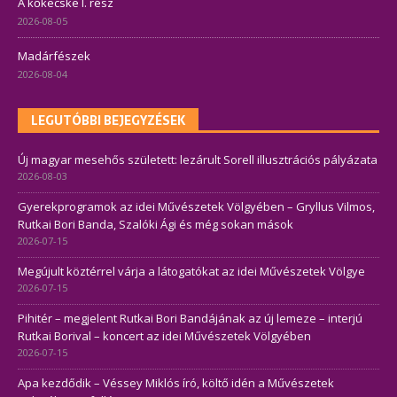
A kőkecske I. rész
2026-08-05
Madárfészek
2026-08-04
LEGUTÓBBI BEJEGYZÉSEK
Új magyar mesehős született: lezárult Sorell illusztrációs pályázata
2026-08-03
Gyerekprogramok az idei Művészetek Völgyében – Gryllus Vilmos,
Rutkai Bori Banda, Szalóki Ági és még sokan mások
2026-07-15
Megújult köztérrel várja a látogatókat az idei Művészetek Völgye
2026-07-15
Pihitér – megjelent Rutkai Bori Bandájának az új lemeze – interjú
Rutkai Borival – koncert az idei Művészetek Völgyében
2026-07-15
Apa kezdődik – Véssey Miklós író, költő idén a Művészetek