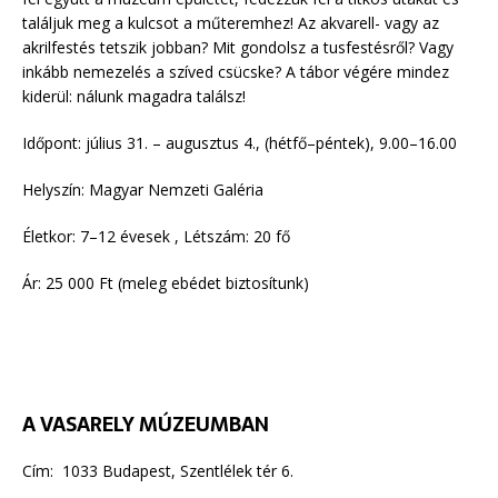
találjuk meg a kulcsot a műteremhez! Az akvarell- vagy az
akrilfestés tetszik jobban? Mit gondolsz a tusfestésről? Vagy
inkább nemezelés a szíved csücske? A tábor végére mindez
kiderül: nálunk magadra találsz!
Időpont: július 31. – augusztus 4., (hétfő–péntek), 9.00–16.00
Helyszín: Magyar Nemzeti Galéria
Életkor: 7–12 évesek , Létszám: 20 fő
Ár: 25 000 Ft (meleg ebédet biztosítunk)
A VASARELY MÚZEUMBAN
Cím: 1033 Budapest, Szentlélek tér 6.