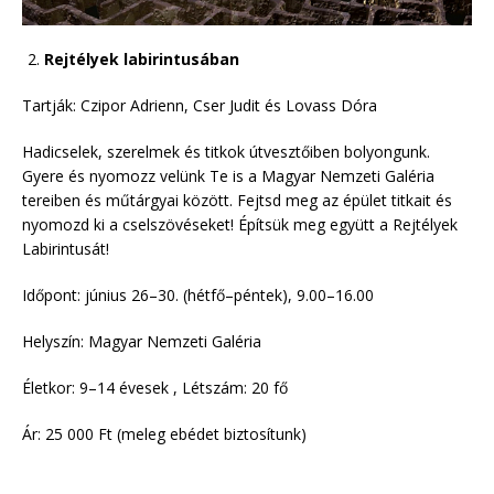
Rejtélyek labirintusában
Tartják: Czipor Adrienn, Cser Judit és Lovass Dóra
Hadicselek, szerelmek és titkok útvesztőiben bolyongunk.
Gyere és nyomozz velünk Te is a Magyar Nemzeti Galéria
tereiben és műtárgyai között. Fejtsd meg az épület titkait és
nyomozd ki a cselszövéseket! Építsük meg együtt a Rejtélyek
Labirintusát!
Időpont: június 26–30. (hétfő–péntek), 9.00–16.00
Helyszín: Magyar Nemzeti Galéria
Életkor: 9–14 évesek , Létszám: 20 fő
Ár: 25 000 Ft (meleg ebédet biztosítunk)