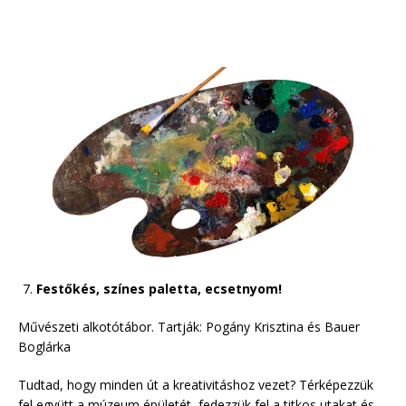
Festőkés, színes paletta, ecsetnyom!
Művészeti alkotótábor. Tartják: Pogány Krisztina és Bauer
Boglárka
Tudtad, hogy minden út a kreativitáshoz vezet? Térképezzük
fel együtt a múzeum épületét, fedezzük fel a titkos utakat és