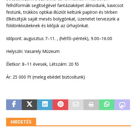
felhőformák segítségével fantáziaképet álmodunk, kavicsot
festünk, trükkös optikai illúziót keltünk papíron és térben
Elkészítjük saját mesés bolygónkat, üzenetet tervezünk a
földönkívülieknek és kilőjük az űrhajónkat.
Időpont: augusztus 7–11. , (hétfő–péntek), 9.00–16.00
Helyszín: Vasarely Múzeum
Életkor: 8–11 évesek, Létszám: 20 fő
Ár: 25 000 Ft (meleg ebédet biztosítunk)
HIRDETÉS