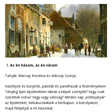
Az én házam, az én váram
Tartják: Mácsay Krisztina és Mácsay Szonja
Kastélyok és kunyhók, paloták és panelházak a festményeken!
Tényleg ilyen épületekben laktak a képek szereplői? Vagy csak
szerettek volna? Vágy vagy valóság? Minden nap „körbejárjuk”
az épületeket, bekukucskálunk a kertkapun, a kulcslyukon,
majd felépítjük a mi házunkat.