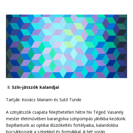
Szín-játszók kalandjai
Tartják: Kovács Mariann és Sütő Tünde
A színjátszók csapata felejthetetlen hétre hív Téged. Vasarely
mester életművében barangolva színpompás játékba kezdünk.
Bepillantunk az optikai illúziókeltés fortélyaiba, kalandokba
bocsátkozunk a színekkel és formákkal. A hét során