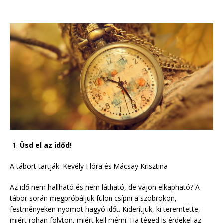
Üsd el az időd!
A tábort tartják: Kevély Flóra és Mácsay Krisztina
Az idő nem hallható és nem látható, de vajon elkapható? A
tábor során megpróbáljuk fülön csípni a szobrokon,
festményeken nyomot hagyó időt. Kiderítjük, ki teremtette,
miért rohan folyton, miért kell mérni. Ha téged is érdekel az