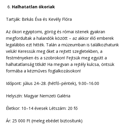
Halhatatlan ókoriak
Tartják: Birkás Éva és Kevély Flóra
Az ókori egyiptomi, görög és római istenek gyakran
megfordultak a halandók között – az akkor élő emberek
legalábbis ezt hitték. Talán a múzeumban is találkozhatunk
velük! Keressük meg őket a rejtett szegletekben, a
festményeken és a szobrokon! Fejtsük meg együtt a
halhatatlanság titkát! Ha megvan a rejtély kulcsa, öntsük
formába a kézműves foglalkozásokon!
Időpont: július 24–28. (hétfő–péntek), 9.00–16.00
Helyszín: Magyar Nemzeti Galéria
Életkor: 10–14 évesek Létszám: 20 fő
Ár: 25 000 Ft (meleg ebédet biztosítunk)