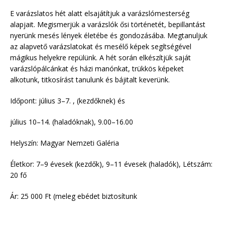
E varázslatos hét alatt elsajátítjuk a varázslómesterség
alapjait. Megismerjük a varázslók ősi történetét, bepillantást
nyerünk mesés lények életébe és gondozásába. Megtanuljuk
az alapvető varázslatokat és mesélő képek segítségével
mágikus helyekre repülünk. A hét során elkészítjük saját
varázslópálcánkat és házi manónkat, trükkös képeket
alkotunk, titkosírást tanulunk és bájitalt keverünk.
Időpont: július 3–7. , (kezdőknek) és
július 10–14. (haladóknak), 9.00–16.00
Helyszín: Magyar Nemzeti Galéria
Életkor: 7–9 évesek (kezdők), 9–11 évesek (haladók), Létszám:
20 fő
Ár: 25 000 Ft (meleg ebédet biztosítunk