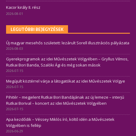
Kacor király II. rész
2026-08-01
LEGUTÓBBI BEJEGYZÉSEK
Új magyar mesehős született: lezárult Sorell illusztrációs pályázata
2026-08-03
Gyerekprogramok az idei Művészetek Völgyében – Gryllus Vilmos,
Rutkai Bori Banda, Szalóki Ági és még sokan mások
2026-07-15
Megújult köztérrel várja a látogatókat az idei Művészetek Völgye
2026-07-15
Pihitér – megjelent Rutkai Bori Bandájának az új lemeze – interjú
Rutkai Borival – koncert az idei Művészetek Völgyében
2026-07-15
Apa kezdődik – Véssey Miklós író, költő idén a Művészetek
Völgyében is fellép
2026-06-29