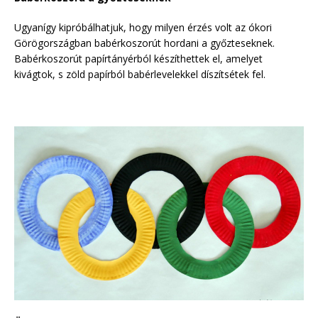
Ugyanígy kipróbálhatjuk, hogy milyen érzés volt az ókori
Görögországban babérkoszorút hordani a győzteseknek.
Babérkoszorút papírtányérból készíthettek el, amelyet
kivágtok, s zöld papírból babérlevelekkel díszítsétek fel.