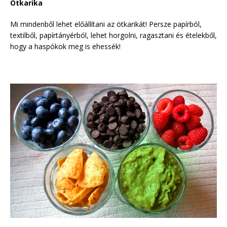
Ötkarika
Mi mindenből lehet előállítani az ötkarikát! Persze papírból,
textilből, papírtányérból, lehet horgolni, ragasztani és ételekből,
hogy a haspókok meg is ehessék!