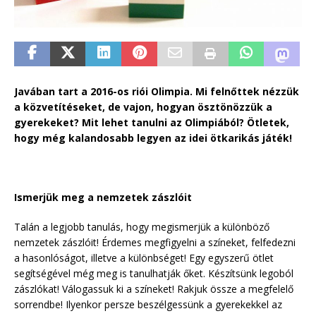
Javában tart a 2016-os riói Olimpia. Mi felnőttek nézzük
a közvetítéseket, de vajon, hogyan ösztönözzük a
gyerekeket? Mit lehet tanulni az Olimpiából? Ötletek,
hogy még kalandosabb legyen az idei ötkarikás játék!
Ismerjük meg a nemzetek zászlóit
Talán a legjobb tanulás, hogy megismerjük a különböző
nemzetek zászlóit! Érdemes megfigyelni a színeket, felfedezni
a hasonlóságot, illetve a különbséget! Egy egyszerű ötlet
segítségével még meg is tanulhatják őket. Készítsünk legoból
zászlókat! Válogassuk ki a színeket! Rakjuk össze a megfelelő
sorrendbe! Ilyenkor persze beszélgessünk a gyerekekkel az