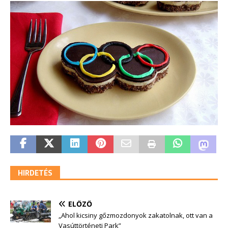
HIRDETÉS
ELŐZŐ
„Ahol kicsiny gőzmozdonyok zakatolnak, ott van a
Vasúttörténeti Park”