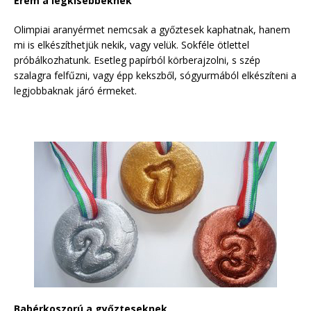
Érem a legkisebbeknek
Olimpiai aranyérmet nemcsak a győztesek kaphatnak, hanem
mi is elkészíthetjük nekik, vagy velük. Sokféle ötlettel
próbálkozhatunk. Esetleg papírból körberajzolni, s szép
szalagra felfűzni, vagy épp kekszből, sógyurmából elkészíteni a
legjobbaknak járó érmeket.
Babérkoszorú a győzteseknek