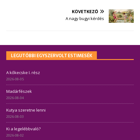
KÖVETKEZŐ
A nagy bugyi kérdés
LEGUTÓBBI EGYSZERVOLT ESTIMESÉK
A kőkecske I. rész
2026-08-05
Madárfészek
2026-08-04
Kutya szeretne lenni
2026-08-03
Ki a legelébbvaló?
2026-08-02