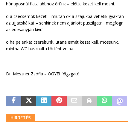
hónaposnál fiatalabbhoz érünk – előtte kezet kell mosni.
o a csecsemők kezét – miután ők a szájukba vehetik gyakran
az ujjacskáikat – senkinek nem ajánlott puszilgatni, megfogni
az édesanyján kívül
o ha pelenkát cseréltünk, utána ismét kezet kell, mossunk,
mintha WC használta történt volna.
Dr. Mészner Zsófia – OGYEI főigzgató
HIRDETÉS