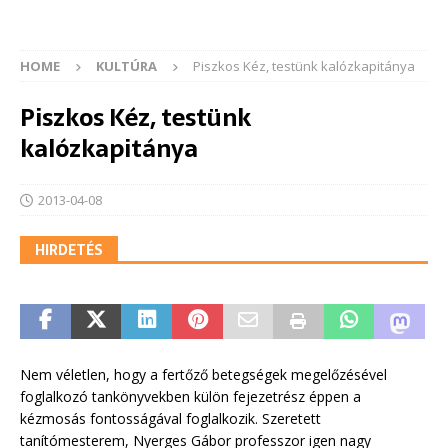
HOME
KULTÚRA
Piszkos Kéz, testünk kalózkapitánya
Piszkos Kéz, testünk
kalózkapitánya
2013-04-08
HIRDETÉS
Nem véletlen, hogy a fertőző betegségek megelőzésével
foglalkozó tankönyvekben külön fejezetrész éppen a
kézmosás fontosságával foglalkozik. Szeretett
tanítómesterem, Nyerges Gábor professzor igen nagy