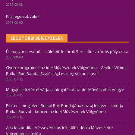
2026-08-03
Ki a legelébbvaló?
2026-08-02
LEGUTÓBBI BEJEGYZÉSEK
Új magyar mesehős született: lezárult Sorell illusztrációs pályázata
2026-08-03
Gyerekprogramok az idei Művészetek Völgyében – Gryllus Vilmos,
Rutkai Bori Banda, Szalóki Ági és még sokan mások
2026-07-15
Megújult köztérrel várja a látogatókat az idei Művészetek Völgye
2026-07-15
Pihitér – megjelent Rutkai Bori Bandájának az új lemeze – interjú
Rutkai Borival – koncert az idei Művészetek Völgyében
2026-07-15
Apa kezdődik – Véssey Miklós író, költő idén a Művészetek
Völgyében is fellép