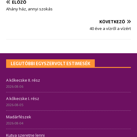
ELŐZŐ
Ahány ház, annyi szokás
KÖVETKEZŐ
40 éve a vízről a vízért
LEGUTÓBBI EGYSZERVOLT ESTIMESÉK
A kőkecske II. rész
2026-08-06
A kőkecske I. rész
2026-08-05
Madárfészek
2026-08-04
Kutya szeretne lenni