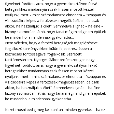
figyelmet fordított arra, hogy a gyermekosztályon fekvő
betegeinkhez mindannyian csak frissen mosott kézzel
nyúljunk, mert – mint számtalanszor elmondta – ”szappan és
víz csodákra képes a fertőzések megelőzésében, de csak
akkor, ha használjuk is őket”. Semmelweis Ignác – ha élne –
bizony szomorúan látná, hogy tanai még mindig nem épültek
be mindenhol a mindennapi gyakorlatba…
Nem véletlen, hogy a fertőző betegségek megelőzésével
foglalkozó tankönyvekben külön fejezetrész éppen a
kézmosás fontosságával foglalkozik. Szeretett
tanítómesterem, Nyerges Gábor professzor igen nagy
figyelmet fordított arra, hogy a gyermekosztályon fekvő
betegeinkhez mindannyian csak frissen mosott kézzel
nyúljunk, mert – mint számtalanszor elmondta – ”szappan és
víz csodákra képes a fertőzések megelőzésében, de csak
akkor, ha használjuk is őket”. Semmelweis Ignác – ha élne –
bizony szomorúan látná, hogy tanai még mindig nem épültek
be mindenhol a mindennapi gyakorlatba…
Kezet mosni pedig meg kell tanítani minden gyereket – ha ez