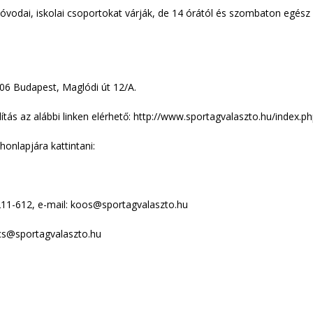
 óvodai, iskolai csoportokat várják, de 14 órától és szombaton egész
06 Budapest, Maglódi út 12/A.
llítás az alábbi linken elérhető: http://www.sportagvalaszto.hu/inde
onlapjára kattintani:
211-612, e-mail: koos@sportagvalaszto.hu
pacs@sportagvalaszto.hu