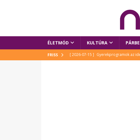
ÉLETMÓD
KULTÚRA
PÁRBE
[ 2026-07-15 ]
Gyerekprogramok az idei
FRISS
Szalóki Ági és még sokan mások
KUL
[ 2026-07-15 ]
Megújult köztérrel várja
[ 2026-07-15 ]
Pihitér – megjelent Rutka
idei Művészetek Völgyében
KULTÚR
[ 2026-06-29 ]
Apa kezdődik – Véssey Mi
[ 2026-08-03 ]
Új magyar mesehős születe