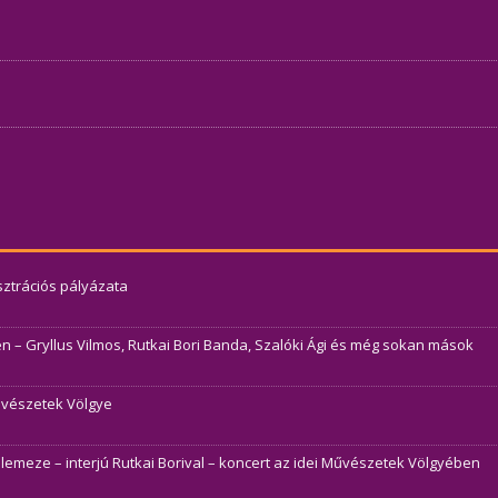
usztrációs pályázata
– Gryllus Vilmos, Rutkai Bori Banda, Szalóki Ági és még sokan mások
Művészetek Völgye
j lemeze – interjú Rutkai Borival – koncert az idei Művészetek Völgyében