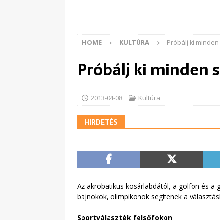
HOME
KULTÚRA
Próbálj ki minden 
Próbálj ki minden s
2013-04-08
Kultúra
HIRDETÉS
Az akrobatikus kosárlabdától, a golfon és a 
bajnokok, olimpikonok segítenek a választás
Sportválaszték felsőfokon