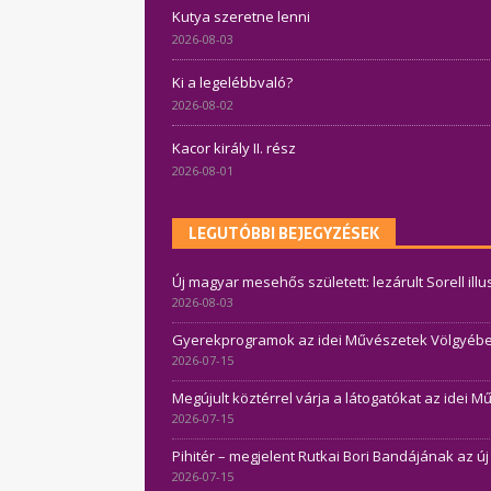
Kutya szeretne lenni
2026-08-03
Ki a legelébbvaló?
2026-08-02
Kacor király II. rész
2026-08-01
LEGUTÓBBI BEJEGYZÉSEK
Új magyar mesehős született: lezárult Sorell ill
2026-08-03
Gyerekprogramok az idei Művészetek Völgyében 
2026-07-15
Megújult köztérrel várja a látogatókat az idei 
2026-07-15
Pihitér – megjelent Rutkai Bori Bandájának az ú
2026-07-15