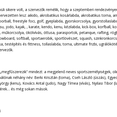
üli sikere volt, a szervezők remélik, hogy a szeptemberi rendezvénye
rvezetten lesz: aikido, akrobatikus kosárlabda, akrobatikus torna, amer
loorball, freestyle foci, golf, gyeplabda, gyorskorcsolya, gyorstollasl
tsu, jodo, kajak, , karate, kendo, kenu, kézilabda, kick-box, korfball, ko
i, műkorcsolya, ökölvívás, öttusa, parasportok, petanque, rafting, rög
nowboard, softball, sportaerobik, sportlövészet, squash, szinkronkorc
ka, testépítés és fittness, tollaslabda, torna, ultimate frizbi, ugrálók
ervezők.
 „megfűszerezik” mindezt: a megjelenő neves sportszemélyiségek, oli
sinálónak néhány név: Berki Krisztán (torna), Cseh László (úszás), Eg
gy (kenu), Kovács Antal (judo), Nagy Tímea (vívás), Nyilasi Tibor (l
fivérek… és még sokan mások.
i