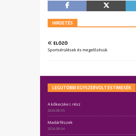
HIRDETÉS
ELŐZŐ
Sportsérülések és megelőzésük
LEGUTÓBBI EGYSZERVOLT ESTIMESÉK
A kőkecske I. rész
2026-08-05
Madárfészek
2026-08-04