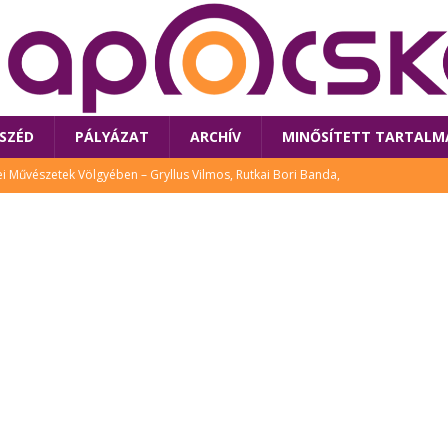
SZÉD
PÁLYÁZAT
ARCHÍV
MINŐSÍTETT TARTALM
 Művészetek Völgyében – Gryllus Vilmos, Rutkai Bori Banda,
TÚRA
 a látogatókat az idei Művészetek Völgye
CSALÁD
i Bori Bandájának az új lemeze – interjú Rutkai Borival – koncert az
A
klós író, költő idén a Művészetek Völgyében is fellép
KÖNYV
tt: lezárult Sorell illusztrációs pályázata
CSALÁD