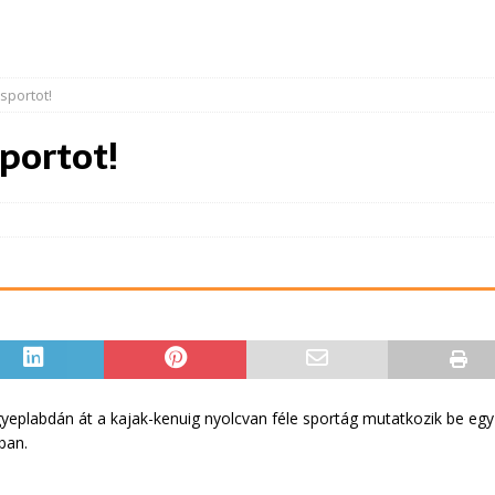
sportot!
portot!
gyeplabdán át a kajak-kenuig nyolcvan féle sportág mutatkozik be egy 
ban.