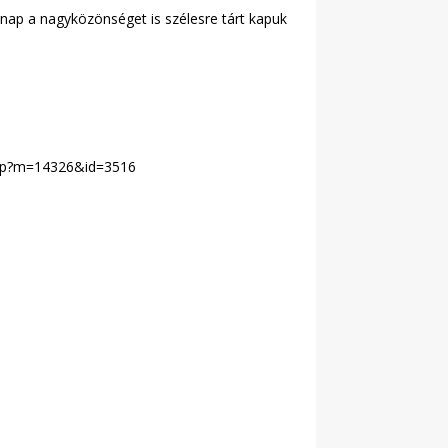
 nap a nagyközönséget is szélesre tárt kapuk
x.php?m=14326&id=3516