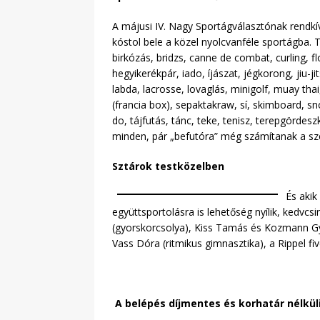
A májusi IV. Nagy Sportágválasztónak rendkív
kóstol bele a közel nyolcvanféle sportágba. Te
birkózás, bridzs, canne de combat, curling, f
hegyikerékpár, iado, íjászat, jégkorong, jiu-ji
labda, lacrosse, lovaglás, minigolf, muay tha
(francia box), sepaktakraw, sí, skimboard, s
do, tájfutás, tánc, teke, tenisz, terepgördesz
minden, pár „befutóra” még számítanak a sz
Sztárok testközelben
És akik
együttsportolásra is lehetőség nyílik, kedvc
(gyorskorcsolya), Kiss Tamás és Kozmann Györ
Vass Dóra (ritmikus gimnasztika), a Rippel 
A belépés díjmentes és korhatár nélkül