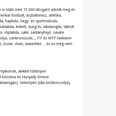
n is több mint 15 000 látogató jelenik meg és
ikai football, asztalitenisz, atlétika,
abda, hapkido, hegy- és sportmászás,
sárlabda, krikett, kung-fu, labdarúgás, lábtoll-
bi, röplabda, sakk, sárkányhajó, savate
solya, szinkronúszás, , ITF és WTF taekwon-
ötél, úszás, vívás, waterbike … és ez még nem
mpikonok, akikkel többnyire
yed Krisztina és Hunyady Emese
abdarúgás), Sebestyén Júlia (műkorcsolya),