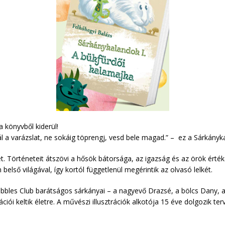
a könyvből kiderül!
l a varázslat, ne sokáig töprengj, vesd bele magad.” – ez a Sárkányka
t. Történeteit átszövi a hősök bátorsága, az igazság és az örök érték
lső világával, így kortól függetlenül megérintik az olvasó lelkét.
bbles Club barátságos sárkányai – a nagyevő Drazsé, a bölcs Dany, 
ciói keltik életre. A művészi illusztrációk alkotója 15 éve dolgozik ter