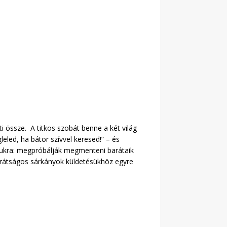
ti össze. A titkos szobát benne a két világ
leled, ha bátor szívvel keresed!” – és
magukra: megpróbálják megmenteni barátaik
barátságos sárkányok küldetésükhöz egyre