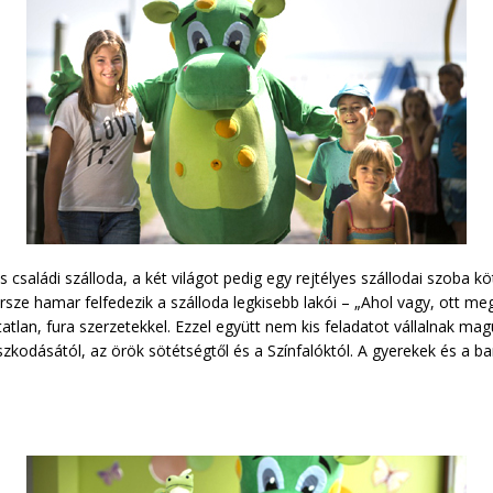
saládi szálloda, a két világot pedig egy rejtélyes szállodai szoba kö
ersze hamar felfedezik a szálloda legkisebb lakói – „Ahol vagy, ott meg
atlan, fura szerzetekkel. Ezzel együtt nem kis feladatot vállalnak 
zkodásától, az örök sötétségtől és a Színfalóktól. A gyerekek és a 