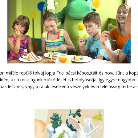
n miféle repülő tolvaj lopja Frici bácsi káposztáit és hova tűnt a kop
öldén, az a mi világunk működését is befolyásolja, így egyre nagyobb
tóak lesznek, vagy a rájuk leselkedő veszélyek és a felelősség terhe al