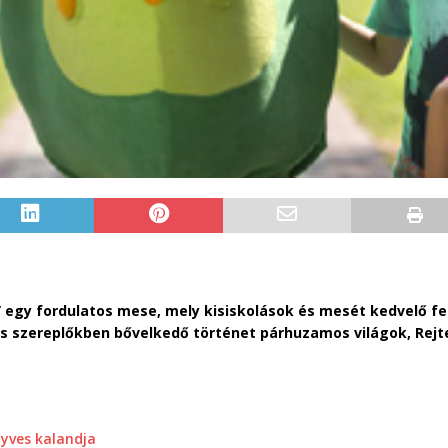
” egy fordulatos mese, mely kisiskolások és mesét kedvelő f
s szereplőkben bővelkedő történet párhuzamos világok, Rejt
yves kalandja