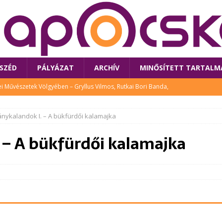
SZÉD
PÁLYÁZAT
ARCHÍV
MINŐSÍTETT TARTALM
 Művészetek Völgyében – Gryllus Vilmos, Rutkai Bori Banda,
TÚRA
nykalandok I. – A bükfürdői kalamajka
 a látogatókat az idei Művészetek Völgye
CSALÁD
 – A bükfürdői kalamajka
i Bori Bandájának az új lemeze – interjú Rutkai Borival – koncert az
A
klós író, költő idén a Művészetek Völgyében is fellép
KÖNYV
tt: lezárult Sorell illusztrációs pályázata
CSALÁD