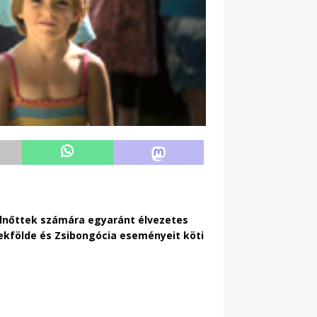
elnőttek számára egyaránt élvezetes
ekfölde és Zsibongócia eseményeit köti