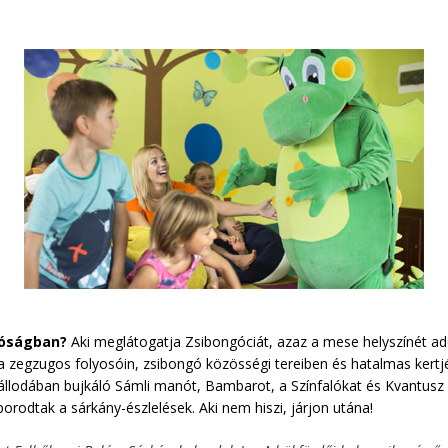
lóságban?
Aki meglátogatja Zsibongóciát, azaz a mese helyszínét ad
oda zegzugos folyosóin, zsibongó közösségi tereiben és hatalmas kert
állodában bujkáló Sámli manót, Bambarot, a Színfalókat és Kvantusz
rodtak a sárkány-észlelések. Aki nem hiszi, járjon utána!