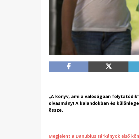
„A könyv, ami a valóságban folytatódik
olvasmány! A kalandokban és különlege
össze.
Megjelent a Danubius sárkányok első kön