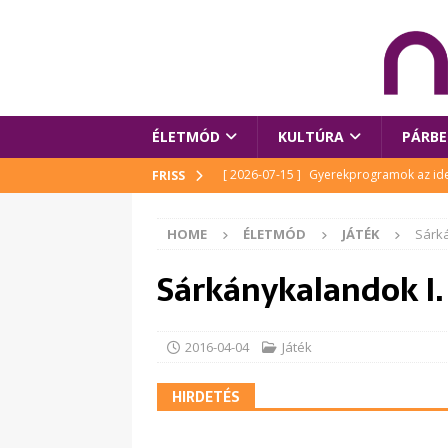
ÉLETMÓD
KULTÚRA
PÁRBE
[ 2026-07-15 ]
Gyerekprogramok az idei
FRISS
Szalóki Ági és még sokan mások
KUL
HOME
ÉLETMÓD
JÁTÉK
Sárká
[ 2026-07-15 ]
Megújult köztérrel várja
Sárkánykalandok I.
[ 2026-07-15 ]
Pihitér – megjelent Rutka
idei Művészetek Völgyében
KULTÚR
[ 2026-06-29 ]
Apa kezdődik – Véssey Mi
2016-04-04
Játék
[ 2026-08-03 ]
Új magyar mesehős születe
HIRDETÉS