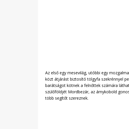
Az első egy mesevilág, utóbbi egy mozgalmas c
közt átjárást biztosító tölgyfa szekrénnyel p
barátságot kötnek a felnőttek számára láthat
szülőföldjét Mordbezár, az árnykobold gonos
több segítőt szereznek.