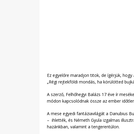
Ez egyelőre maradjon titok, de ígérjük, hogy 
„Régi rejtekföldi mondás, ha körülötted bujká
A szerző, Felhőhegyi Balázs 17 éve ír meséke
módon kapcsolódnak össze az ember időtlen be
A mese egyedi fantáziavilágát a Danubius Bu
– ihlették, és Németh Gyula izgalmas illusztrá
hazánkban, valamint a tengerentúlon.