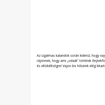
Az izgalmas kalandok során kiderül, hogy vajo
rájönnek, hogy ami „odaát” történik Rejtekf
és eltökéltségre! Vajon kis hőseink elég kitar