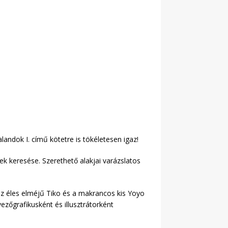
landok I. című kötetre is tökéletesen igaz!
ek keresése. Szerethető alakjai varázslatos
az éles elméjű Tiko és a makrancos kis Yoyo
vezőgrafikusként és illusztrátorként