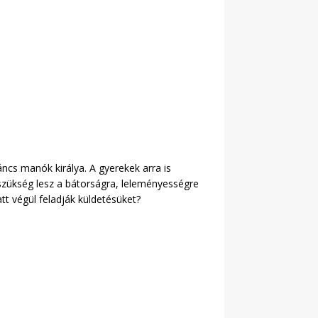
áncs manók királya. A gyerekek arra is
 szükség lesz a bátorságra, leleményességre
att végül feladják küldetésüket?