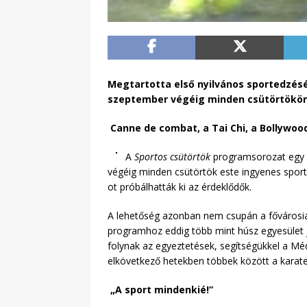
Megtartotta első nyilvános sportedzésé
szeptember végéig minden csütörtökön ú
Canne de combat, a Tai Chi, a Bollywoo
A
Sportos csütörtök
programsorozat egy pö
végéig minden csütörtök este ingyenes sport
ot próbálhatták ki az érdeklődők.
A lehetőség azonban nem csupán a fővárosiak
programhoz eddig több mint húsz egyesület j
folynak az egyeztetések, segítségükkel a Mé
elkövetkező hetekben többek között a karate
„A sport mindenkié!”