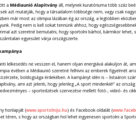
ött a
Médiaunió Alapítvány
áll, melynek kuratóriuma több száz beér
sek azt mutatják, hogy a társadalom többsége nem, vagy csak nagy
özben már most az olimpia lázában ég az ország, a legtöbben eközbe
yunk. Pedig nem is kell sokat tennünk ahhoz, hogy egészségesebbn
mmal azt szeretné bemutatni, hogy sportolni bárhol, bármikor lehet, 
 számtalan egyesület várja országszerte.
 kampánya
ánti lelkesedés ne vesszen el, hanem olyan energiává alakuljon át, a
olimpia évében a Médiaunió szeretné felhívni az emberek figyelmét ar
közérzete, boldogsága érdekében. A kampányt idén is – listaáron számo
pítvány, ami azt jelenti, hogy jelenleg „A sport mindenkié!” az orsz
dvezményes – sportedzések szervezése mellett fotó-, videó- és cikkír
y honlapját (
www.sportolnijo.hu
) és Facebook-oldalát (
www.faceb
et téren, s hogy az országban hol lehet ingyenesen sportolni a Sport