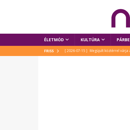
ÉLETMÓD
KULTÚRA
PÁRBE
[ 2026-07-15 ]
Megújult köztérrel várja
FRISS
[ 2026-07-15 ]
Pihitér – megjelent Rutka
idei Művészetek Völgyében
KULTÚR
[ 2026-06-29 ]
Apa kezdődik – Véssey Mi
[ 2026-08-03 ]
Új magyar mesehős születe
[ 2026-07-15 ]
Gyerekprogramok az idei
Szalóki Ági és még sokan mások
KUL