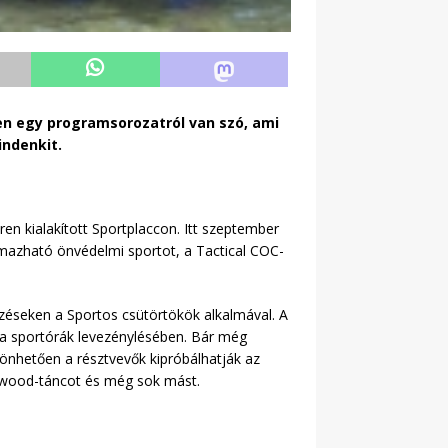
en egy programsorozatról van szó, ami
indenkit.
en kialakított Sportplaccon. Itt szeptember
lmazható önvédelmi sportot, a Tactical COC-
dzéseken a Sportos csütörtökök alkalmával. A
k a sportórák levezénylésében. Bár még
zönhetően a résztvevők kipróbálhatják az
llywood-táncot és még sok mást.