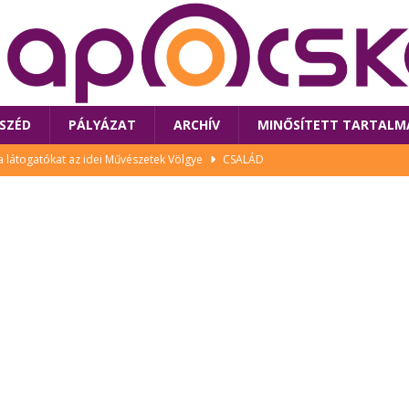
SZÉD
PÁLYÁZAT
ARCHÍV
MINŐSÍTETT TARTALM
 a látogatókat az idei Művészetek Völgye
CSALÁD
i Bori Bandájának az új lemeze – interjú Rutkai Borival – koncert az
A
klós író, költő idén a Művészetek Völgyében is fellép
KÖNYV
tt: lezárult Sorell illusztrációs pályázata
CSALÁD
 Művészetek Völgyében – Gryllus Vilmos, Rutkai Bori Banda,
TÚRA