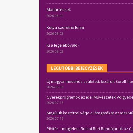
Madárfészek
2026-08-04
Kutya szeretne lenni
2026-08-03
Ki a legelébbvaló?
2026-08-02
LEGUTÓBBI BEJEGYZÉSEK
Új magyar mesehős született: lezárult Sorell ill
2026-08-03
Gyerekprogramok az idei Művészetek Völgyében 
2026-07-15
Megújult köztérrel várja a látogatókat az idei 
2026-07-15
Pihitér – megjelent Rutkai Bori Bandájának az ú