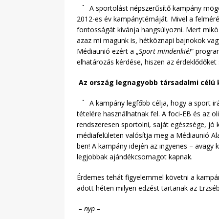
A sportolást népszerűsítő kampány mög
2012-es év kampánytémáját. Mivel a felméré
fontosságát kívánja hangsúlyozni. Mert mik
azaz mi magunk is, hétköznapi bajnokok vag
Médiaunió ezért a „
Sport mindenkié!
” progra
elhatározás kérdése, hiszen az érdeklődőket
Az ország legnagyobb társadalmi célú
A kampány legfőbb célja, hogy a sport ir
tételére használhatnak fel. A foci-EB és az 
rendszeresen sportolni, saját egészsége, jó 
médiafelületen valósítja meg a Médiaunió Ala
ben! A kampány idején az ingyenes – avagy ke
legjobbak ajándékcsomagot kapnak.
Érdemes tehát figyelemmel követni a kampán
adott héten milyen edzést tartanak az Erzséb
– nyp –