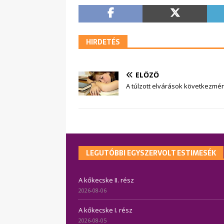
HIRDETÉS
ELŐZŐ
A túlzott elvárások következmé
LEGUTÓBBI EGYSZERVOLT ESTIMESÉK
A kőkecske II. rész
2026-08-06
A kőkecske I. rész
2026-08-05