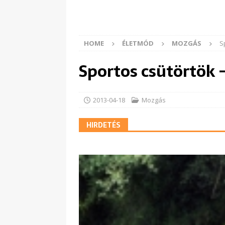
HOME
ÉLETMÓD
MOZGÁS
S
Sportos csütörtök
2013-04-18
Mozgás
HIRDETÉS