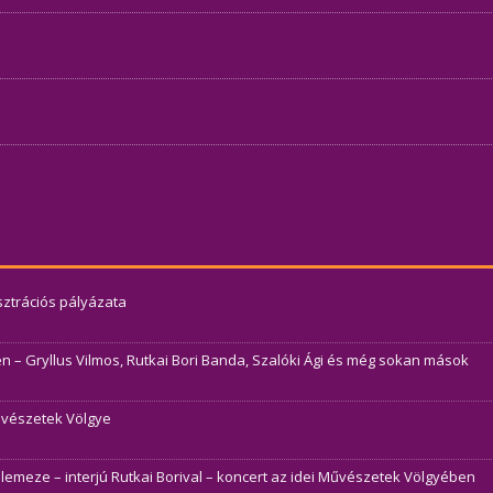
usztrációs pályázata
– Gryllus Vilmos, Rutkai Bori Banda, Szalóki Ági és még sokan mások
Művészetek Völgye
j lemeze – interjú Rutkai Borival – koncert az idei Művészetek Völgyében