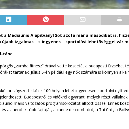
t a Médiaunió Alapítvány! Sőt azóta már a másodikat is, hisz
jabb izgalmas – s ingyenes – sportolási lehetőséggel vár m
d-tánc
rgős „zumba fitnesz” órával vette kezdetét a budapesti Erzsébet tér
órákat tartanak. Július 5-én például egy nők számára is könnyen alka
é: országszerte közel 100 helyen lehet ingyenesen sportolni nyílt e
elentkezett, Budapestről és vidékről egyaránt, melyek részt vállalna
diaunió máris változatos programsorozatot állított össze. Ennek kös
 és az aerobik több fajtáját, a canne de combatot, a Tai Chit, a Bo