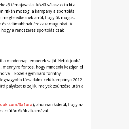
kező témajavaslat közül választotta ki a
on ritkán mozog, a kampány a sportolás
n megfeledkeznek arról, hogy ők maguk,
ek és vidámabbnak érezzük magunkat. A
s hogy a rendszeres sportolás csak
mit a mindennapi emberek saját életük jobbá
ra, mennyire fontos, hogy mindenki kezdjen el
lva – közel egymilliárd forintnyi
ág legnagyobb társadalmi célú kampánya 2012-
ó pályázat is zajlik, melyek zsűrizése után a
ook.com/3x1ora
), ahonnan kiderül, hogy az
os csütörtökök alkalmával.