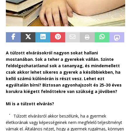
A túlzott elvárásokról nagyon sokat hallani
mostanában. Sok a teher a gyerekek vállán. Szinte
feldolgozhatatlanul sok a tananyag, és mindemellett
csak akkor lehet sikeres a gyerek a későbbiekben, ha
kellő számú különórán is részt vesz. Lehet ezt
egyáltalán bírni? Biztosan agyonhajszolt és 25-30 éves
korukra kiégett felnőttekre van szükség a jövőben?
Mi is a túlzott elvárás?
Túlzott elvárásról akkor beszélünk, ha a gyermek
életkorának vagy képességeinek nem megfelelő teljesítményt
várnak el. Általános nézet, hogy a gyermek rugalmas, könnyen