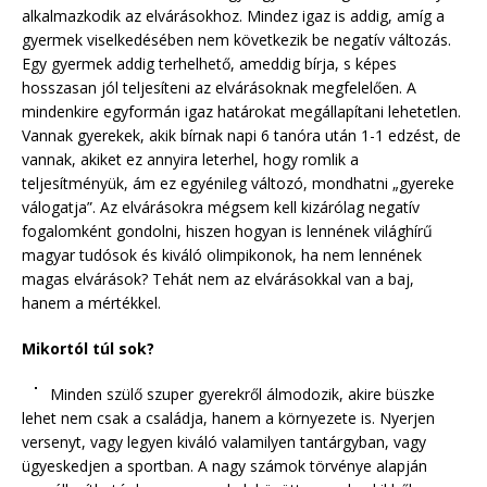
alkalmazkodik az elvárásokhoz. Mindez igaz is addig, amíg a
gyermek viselkedésében nem következik be negatív változás.
Egy gyermek addig terhelhető, ameddig bírja, s képes
hosszasan jól teljesíteni az elvárásoknak megfelelően. A
mindenkire egyformán igaz határokat megállapítani lehetetlen.
Vannak gyerekek, akik bírnak napi 6 tanóra után 1-1 edzést, de
vannak, akiket ez annyira leterhel, hogy romlik a
teljesítményük, ám ez egyénileg változó, mondhatni „gyereke
válogatja”. Az elvárásokra mégsem kell kizárólag negatív
fogalomként gondolni, hiszen hogyan is lennének világhírű
magyar tudósok és kiváló olimpikonok, ha nem lennének
magas elvárások? Tehát nem az elvárásokkal van a baj,
hanem a mértékkel.
Mikortól túl sok?
Minden szülő szuper gyerekről álmodozik, akire büszke
lehet nem csak a családja, hanem a környezete is. Nyerjen
versenyt, vagy legyen kiváló valamilyen tantárgyban, vagy
ügyeskedjen a sportban. A nagy számok törvénye alapján