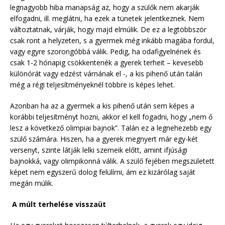
legnagyobb hiba manapság az, hogy a szülők nem akarják
elfogadni, ill. meglátni, ha ezek a tünetek jelentkeznek. Nem
változtatnak, várják, hogy majd elmúlik. De ez a legtöbbször
csak ront a helyzeten, s a gyermek még inkább magába fordul,
vagy egyre szorongóbbá válik. Pedig, ha odafigyelnének és
csak 1-2 hónapig csökkentenék a gyerek terheit – kevesebb
különórát vagy edzést várnának el -, a kis pihenő után talán
még a régi teljesítményeknél többre is képes lehet.
Azonban ha az a gyermek a kis pihenő után sem képes a
korábbi teljesítményt hozni, akkor el kell fogadni, hogy „nem ő
lesz a következő olimpiai bajnok”. Talán ez a legnehezebb egy
szülő számára. Hiszen, ha a gyerek megnyert már egy-két
versenyt, szinte látják lelki szemeik előtt, amint ifjúsági
bajnokká, vagy olimpikonná válik. A szülő fejében megszületett
képet nem egyszerű dolog felülírni, ám ez kizárólag saját
megán múlik.
A múlt terhelése visszaüt