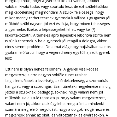
megállapítható, hogy a gyerekek között vannak, akikből
valóban kiváló tudós vagy sportoló lesz, de ezt születésükkor
még képtelenség megmondani. A szülők felelőssége, hogy
mikor mennyi terhet tesznek gyermekük vállára. Egy igazán jól
működő szülő nagyon jól érzi és látja, hogy miben tehetséges
a gyermeke. Ezeket a képességeket lehet, vagy kell(?)
kibontakoztatni. A terhelés apró lépésekre lebontva szinte nem
is tűnik tehernek. S ha a gyermek jól reagál a dologra, akkor
nincs semmi probléma. De a mai világ nagy hajtásában sajnos
gyakran előfordul, hogy a végeredmény egy túlhajszolt gyerek
lesz.
Ezt nem is olyan nehéz felismerni. A gyerek viselkedése
megváltozik, s erre nagyon sokféle tünet utalhat.
Legjellemzőbbek a levertség, az érdektelenség, a szomorkás
hangulat, vagy a szorongás. Ezen tünetek megjelenése mindig
jelzés a szülőknek, pedagógusoknak, hogy valami nem jól
működik. Ha a szülő tapasztalja, hogy valami megváltozott,
valami nem jó, akkor csak úgy lehet megtalálni a mindenki
számára megfelelő megoldást, hogy a dolgok mögé nézve és
megkeresik annak az okát, és változtatnak az elvárásokon. A