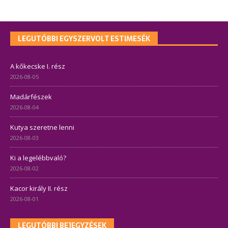
LEGUTÓBBI EGYSZERVOLT ESTIMESÉK
A kőkecske I. rész
2026-08-05
Madárfészek
2026-08-04
Kutya szeretne lenni
2026-08-03
Ki a legelébbvaló?
2026-08-02
Kacor király II. rész
2026-08-01
LEGUTÓBBI BEJEGYZÉSEK