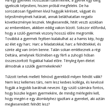
Ha egy gyereket hosszasan túlterhelnek, a gyerek egy ideig
igyekszik teljesíteni, hiszen próbál megfelelni. De ha
sorozatosan figyelmen kívül hagyják kéréseit, vágyait és
teljesítményének határait, annak beláthatatlan negatív
következményei lesznek. Megkeseredik, hitét veszti azokban
az emberekben, akikben eddig vakon bízott. Sokszor előfordul,
hogy a szülő-gyermek viszony hosszú időre megromlik.
Továbbá a gyermek fejében kialakulhat az a hamis kép, hogy
az élet egy harc. Harc a feladatokkal, harc a felnőttekkel, és
szinte alig van öröm benne. Talán sokan emlékeznek a régi
Deltára, amelynek főcímében egy férfi a zuhogó hóban
összeszorított fogakkal halad előre. Tényleg ilyen életet
álmodnak a szülők gyermekeiknek?
Túlzott terhek mellett felnövő gyerekből milyen felnőtt válik?
Nem lesz kellemes társ, nem lesz kedves kolléga, és kevéssé
fogják a legjobb barátnak nevezni. Egy szülő számára fontos,
hogy büszke legyen gyermekére, de mindig mérlegelni kell,
hogy megéri-e egy álomképhez igazítani a gyereket, aki aztán
megkeseredett felnőtt lesz?