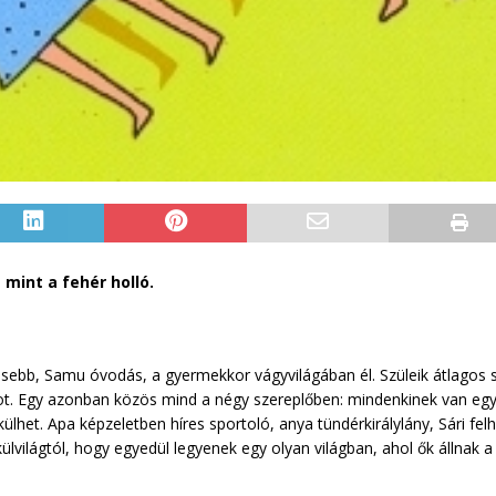
mint a fehér holló.
tesebb, Samu óvodás, a gyermekkor vágyvilágában él. Szüleik átlagos 
dot. Egy azonban közös mind a négy szereplőben: mindenkinek van eg
ülhet. Apa képzeletben híres sportoló, anya tündérkirálylány, Sári fe
ülvilágtól, hogy egyedül legyenek egy olyan világban, ahol ők állnak