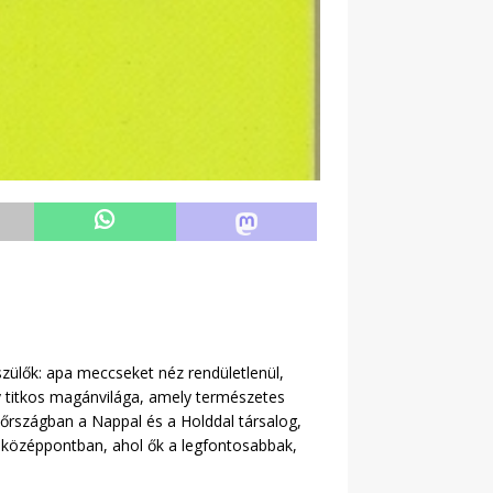
szülők: apa meccseket néz rendületlenül,
y titkos magánvilága, amely természetes
lhőrszágban a Nappal és a Holddal társalog,
 a középpontban, ahol ők a legfontosabbak,