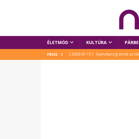
ÉLETMÓD
KULTÚRA
PÁRBE
[ 2026-07-15 ]
Gyerekprogramok az idei
FRISS
Szalóki Ági és még sokan mások
KUL
[ 2026-07-15 ]
Megújult köztérrel várja
[ 2026-07-15 ]
Pihitér – megjelent Rutka
idei Művészetek Völgyében
KULTÚR
[ 2026-06-29 ]
Apa kezdődik – Véssey Mi
[ 2026-08-03 ]
Új magyar mesehős születe