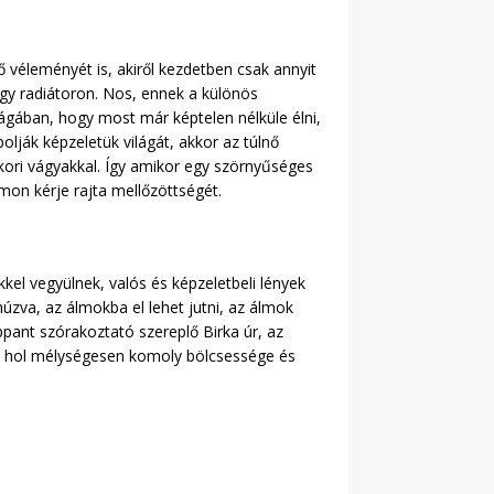
 véleményét is, akiről kezdetben csak annyit
egy radiátoron. Nos, ennek a különös
lágában, hogy most már képtelen nélküle élni,
lják képzeletük világát, akkor az túlnő
kkori vágyakkal. Így amikor egy szörnyűséges
mon kérje rajta mellőzöttségét.
kel vegyülnek, valós és képzeletbeli lények
úzva, az álmokba el lehet jutni, az álmok
pant szórakoztató szereplő Birka úr, az
s, hol mélységesen komoly bölcsessége és