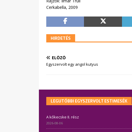
Rajzok: Ilmar Trull
Cerkabella, 2009
HIRDETÉS
ELŐZŐ
Egyszervolt egy angol kutyus
LEGUTÓBBI EGYSZERVOLT ESTIMESÉK
A kőkecske II. rész
2026-08-06