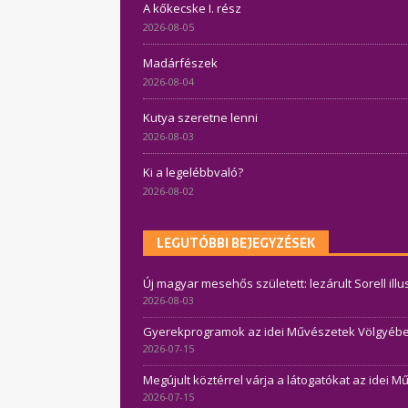
A kőkecske I. rész
2026-08-05
Madárfészek
2026-08-04
Kutya szeretne lenni
2026-08-03
Ki a legelébbvaló?
2026-08-02
LEGUTÓBBI BEJEGYZÉSEK
Új magyar mesehős született: lezárult Sorell ill
2026-08-03
Gyerekprogramok az idei Művészetek Völgyében 
2026-07-15
Megújult köztérrel várja a látogatókat az idei 
2026-07-15