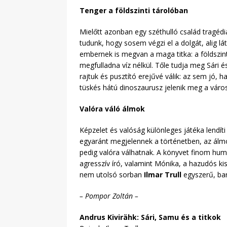
Tenger a földszinti tárolóban
Mielőtt azonban egy széthulló család tragéd
tudunk, hogy sosem végzi el a dolgát, alig l
embernek is megvan a maga titka: a földszint
megfulladna víz nélkül. Tőle tudja meg Sári 
rajtuk és pusztító erejűvé válik: az sem jó,
tüskés hátú dinoszaurusz jelenik meg a város
Valóra váló álmok
Képzelet és valóság különleges játéka lendít
egyaránt megjelennek a történetben, az álmok
pedig valóra válhatnak. A könyvet finom hum
agresszív író, valamint Mónika, a hazudós k
nem utolsó sorban
Ilmar Trull
egyszerű, bar
– Pompor Zoltán –
Andrus Kivirä
hk: Sári, Samu és a titkok