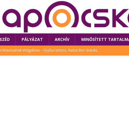
SZÉD
PÁLYÁZAT
ARCHÍV
MINŐSÍTETT TARTALM
 Művészetek Völgyében – Gryllus Vilmos, Rutkai Bori Banda,
TÚRA
 a látogatókat az idei Művészetek Völgye
CSALÁD
i Bori Bandájának az új lemeze – interjú Rutkai Borival – koncert az
A
klós író, költő idén a Művészetek Völgyében is fellép
KÖNYV
tt: lezárult Sorell illusztrációs pályázata
CSALÁD