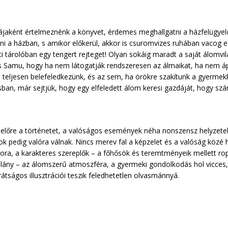
iájaként értelmeznénk a könyvet, érdemes meghallgatni a házfelügyelő
átni a házban, s amikor előkerül, akkor is csuromvizes ruhában vacog 
i tárolóban egy tengert rejteget! Olyan sokáig maradt a saját álomvi
és Samu, hogy ha nem látogatják rendszeresen az álmaikat, ha nem ápo
 ha teljesen belefeledkezünk, és az sem, ha örökre szakítunk a gyerme
ban, már sejtjük, hogy egy elfeledett álom keresi gazdáját, hogy szá
i előre a történetet, a valóságos események néha nonszensz helyzetek
 pedig valóra válnak. Nincs merev fal a képzelet és a valóság közé h
ora, a karakteres szereplők – a főhősök és teremtményeik mellett rop
islány – az álomszerű atmoszféra, a gyermeki gondolkodás hol vicce
átságos illusztrációi teszik feledhetetlen olvasmánnyá.