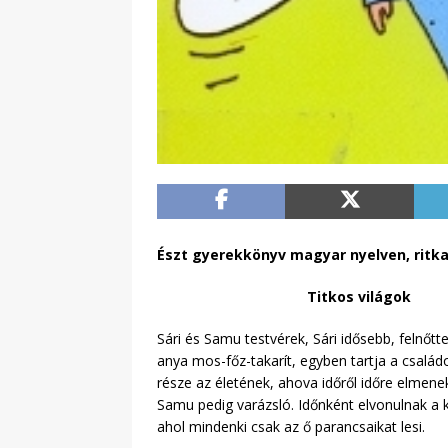
Észt gyerekkönyv magyar nyelven, ritka 
Titkos világok
Sári és Samu testvérek, Sári idősebb, felnőt
anya mos-főz-takarít, egyben tartja a csalá
része az életének, ahova időről időre elmenek
Samu pedig varázsló. Időnként elvonulnak a k
ahol mindenki csak az ő parancsaikat lesi.