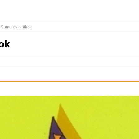
, Samu és a titkok
kok