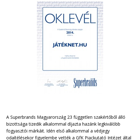
A Superbrands Magyarország 23 független szakértőből álló
bizottsága tizedik alkalommal díjazta hazánk legkiválóbb
fogyasztói márkáit. Idén első alkalommal a védjegy
odaítélésekor figyelembe vették a GfK Piackutató Intézet által