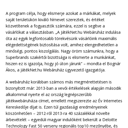
A program célja, hogy elismerje azokat a márkákat, melyek
saját területükön kiváló hírnevet szereztek, és értéket
közvetítenek a fogyasztók számára, ezzel is segítve a
vásárlókat a választásban. „A JátékNet.hu Webáruház indulása
óta az egyik legfontosabb törekvésünk vásárlóink maximális
elégedettségének biztosítása volt, amihez elengedhetetlen a
minőségi, pontos kiszolgálás. Nagy öröm számunkra, hogy a
Superbrands szakértői bizottsága is elismerte a munkánkat,
hiszen ez is igazolja, hogy jó úton járunk” – mondta el Bognár
Ákos, a JátékNet.hu Webáruház ügyvezető igazgatója.
A webáruház korábban számos más megmérettetésen is
bizonyított már: 2013-ban a vevői értékelések alapján második
alkalommal nyerte el az ország legnépszerűbb
játékwebáruháza címet, emellett megszerezte az Év Internetes
Kereskedője díjat is. Ezen túl gazdasági eredményeinek
köszönhetően – 2012-ről 2013-ra 40 százalékkal növelte
árbevételét – egyedüli magyar indulóként bekerült a Deloitte
Technology Fast 50 verseny regionális top10 mezőnyébe, és