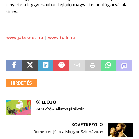
elnyerte a leggyorsabban fejlődő magyar technológiai vállalat
címet.
www.jateknet.hu
|
www.tulli.hu
HIRDETÉS
ELŐZŐ
Kerekítő – Állatos Játéktár
KÖVETKEZŐ
Romeo és Júlia a Magyar Színházban