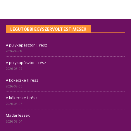
LEGUTÓBBI EGYSZERVOLT ESTIMESÉK
A pulykapásztor II. rész
2026-08-08
A pulykapásztor I. rész
2026-08-07
A kőkecske II. rész
2026-08-06
A kőkecske I. rész
2026-08-05
Madárfészek
2026-08-04