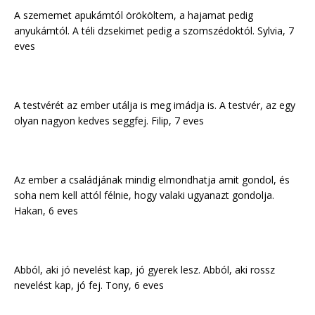
A szememet apukámtól örököltem, a hajamat pedig
anyukámtól. A téli dzsekimet pedig a szomszédoktól. Sylvia, 7
eves
A testvérét az ember utálja is meg imádja is. A testvér, az egy
olyan nagyon kedves seggfej. Filip, 7 eves
Az ember a családjának mindig elmondhatja amit gondol, és
soha nem kell attól félnie, hogy valaki ugyanazt gondolja.
Hakan, 6 eves
Abból, aki jó nevelést kap, jó gyerek lesz. Abból, aki rossz
nevelést kap, jó fej. Tony, 6 eves