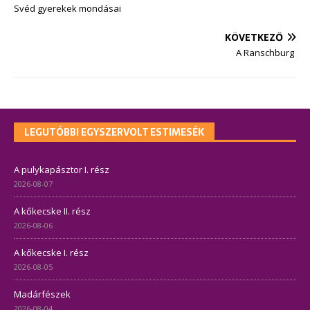
Svéd gyerekek mondásai
KÖVETKEZŐ
A Ranschburg
LEGUTÓBBI EGYSZERVOLT ESTIMESÉK
A pulykapásztor I. rész
2026-08-07
A kőkecske II. rész
2026-08-06
A kőkecske I. rész
2026-08-05
Madárfészek
2026-08-04