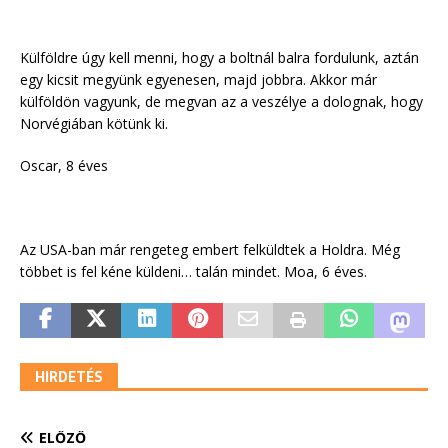
Külföldre úgy kell menni, hogy a boltnál balra fordulunk, aztán
egy kicsit megyünk egyenesen, majd jobbra. Akkor már
külföldön vagyunk, de megvan az a veszélye a dolognak, hogy
Norvégiában kötünk ki.
Oscar, 8 éves
Az USA-ban már rengeteg embert felküldtek a Holdra. Még
többet is fel kéne küldeni… talán mindet. Moa, 6 éves.
HIRDETÉS
ELŐZŐ