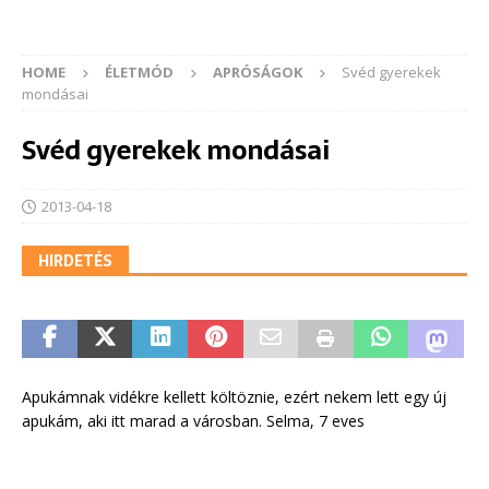
HOME
ÉLETMÓD
APRÓSÁGOK
Svéd gyerekek
mondásai
Svéd gyerekek mondásai
2013-04-18
HIRDETÉS
Apukámnak vidékre kellett költöznie, ezért nekem lett egy új
apukám, aki itt marad a városban. Selma, 7 eves