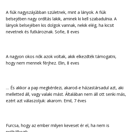
A fiúk nagyszájúbban születnek, mint a lányok. A fiúk
belsejében nagy ordítás lakik, aminek ki kell szabadulnia. A
lányok belsejében kis dolgok vannak, nekik elég, ha kicsit
nevetnek és futkároznak. Sofie, 8 eves
A nagyon okos nők azok voltak, akik elkezdték támogatni,
hogy nem mennek férjhez. Elin, 8 eves
… És akkor a pap megkérdezi, akarod-e házastársadul azt, aki
melletted áll, vagy valaki mást. Általában nem áll ott senki más,
ezért azt válaszoljuk: akarom. Emil, 7 éves
Furcsa, hogy az ember milyen keveset ér el, ha nem is
próbálkozik.