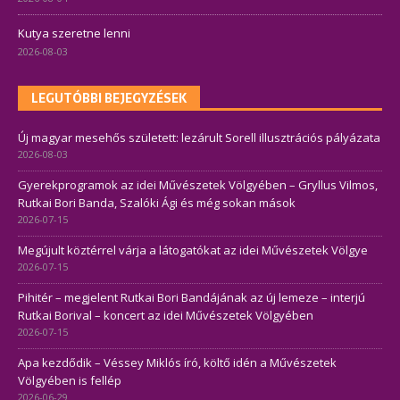
Kutya szeretne lenni
2026-08-03
LEGUTÓBBI BEJEGYZÉSEK
Új magyar mesehős született: lezárult Sorell illusztrációs pályázata
2026-08-03
Gyerekprogramok az idei Művészetek Völgyében – Gryllus Vilmos,
Rutkai Bori Banda, Szalóki Ági és még sokan mások
2026-07-15
Megújult köztérrel várja a látogatókat az idei Művészetek Völgye
2026-07-15
Pihitér – megjelent Rutkai Bori Bandájának az új lemeze – interjú
Rutkai Borival – koncert az idei Művészetek Völgyében
2026-07-15
Apa kezdődik – Véssey Miklós író, költő idén a Művészetek
Völgyében is fellép
2026-06-29