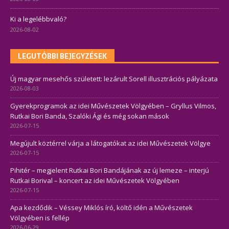
Ki a legelébbvaló?
2026-08-02
LEGUTÓBBI BEJEGYZÉSEK
Új magyar mesehős született: lezárult Sorell illusztrációs pályázata
2026-08-03
Gyerekprogramok az idei Művészetek Völgyében – Gryllus Vilmos,
Rutkai Bori Banda, Szalóki Ági és még sokan mások
2026-07-15
Megújult köztérrel várja a látogatókat az idei Művészetek Völgye
2026-07-15
Pihitér – megjelent Rutkai Bori Bandájának az új lemeze – interjú
Rutkai Borival – koncert az idei Művészetek Völgyében
2026-07-15
Apa kezdődik – Véssey Miklós író, költő idén a Művészetek
Völgyében is fellép
2026-06-29