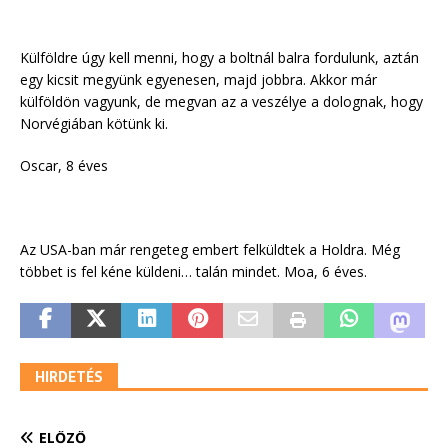
Külföldre úgy kell menni, hogy a boltnál balra fordulunk, aztán
egy kicsit megyünk egyenesen, majd jobbra. Akkor már
külföldön vagyunk, de megvan az a veszélye a dolognak, hogy
Norvégiában kötünk ki.
Oscar, 8 éves
Az USA-ban már rengeteg embert felküldtek a Holdra. Még
többet is fel kéne küldeni… talán mindet. Moa, 6 éves.
HIRDETÉS
ELŐZŐ