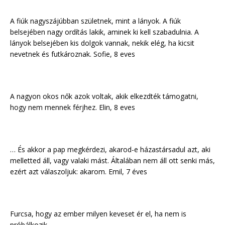
A fiúk nagyszájúbban születnek, mint a lányok. A fiúk
belsejében nagy ordítás lakik, aminek ki kell szabadulnia. A
lányok belsejében kis dolgok vannak, nekik elég, ha kicsit
nevetnek és futkároznak. Sofie, 8 eves
A nagyon okos nők azok voltak, akik elkezdték támogatni,
hogy nem mennek férjhez. Elin, 8 eves
… És akkor a pap megkérdezi, akarod-e házastársadul azt, aki
melletted áll, vagy valaki mást. Általában nem áll ott senki más,
ezért azt válaszoljuk: akarom. Emil, 7 éves
Furcsa, hogy az ember milyen keveset ér el, ha nem is
próbálkozik.