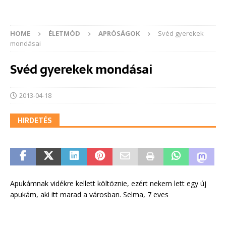
HOME
ÉLETMÓD
APRÓSÁGOK
Svéd gyerekek
mondásai
Svéd gyerekek mondásai
2013-04-18
HIRDETÉS
Apukámnak vidékre kellett költöznie, ezért nekem lett egy új
apukám, aki itt marad a városban. Selma, 7 eves