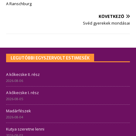
A Ranschburg
KÖVETKEZŐ
Svéd gyerekek mondásai
LEGUTÓBBI EGYSZERVOLT ESTIMESÉK
A kőkecske II. rész
2026-08-06
A kőkecske I. rész
2026-08-05
Madárfészek
2026-08-04
Kutya szeretne lenni
2026-08-03