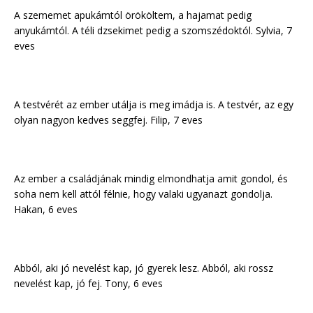
A szememet apukámtól örököltem, a hajamat pedig
anyukámtól. A téli dzsekimet pedig a szomszédoktól. Sylvia, 7
eves
A testvérét az ember utálja is meg imádja is. A testvér, az egy
olyan nagyon kedves seggfej. Filip, 7 eves
Az ember a családjának mindig elmondhatja amit gondol, és
soha nem kell attól félnie, hogy valaki ugyanazt gondolja.
Hakan, 6 eves
Abból, aki jó nevelést kap, jó gyerek lesz. Abból, aki rossz
nevelést kap, jó fej. Tony, 6 eves