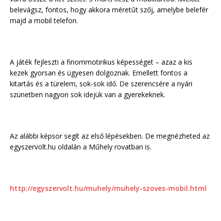
belevágsz, fontos, hogy akkora méretűt szőj, amelybe belefér
majd a mobil telefon.
A játék fejleszti a finommotirikus képességet – azaz a kis
kezek gyorsan és ügyesen dolgoznak. Emellett fontos a
kitartás és a türelem, sok-sok idő. De szerencsére a nyári
szünetben nagyon sok idejük van a gyerekeknek.
Az alábbi képsor segít az első lépésekben. De megnézheted az
egyszervolt.hu oldalán a Műhely rovatban is.
http://egyszervolt.hu/muhely/muhely-szoves-mobil.html