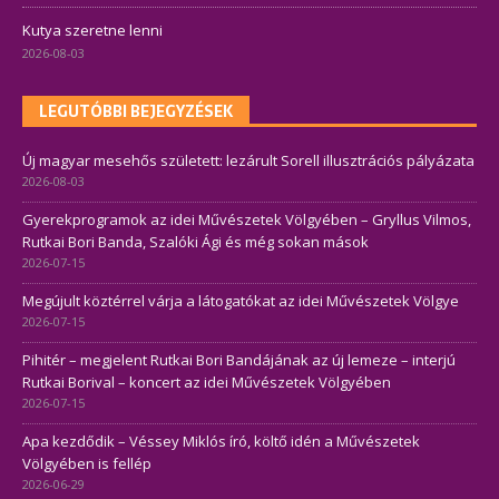
Kutya szeretne lenni
2026-08-03
LEGUTÓBBI BEJEGYZÉSEK
Új magyar mesehős született: lezárult Sorell illusztrációs pályázata
2026-08-03
Gyerekprogramok az idei Művészetek Völgyében – Gryllus Vilmos,
Rutkai Bori Banda, Szalóki Ági és még sokan mások
2026-07-15
Megújult köztérrel várja a látogatókat az idei Művészetek Völgye
2026-07-15
Pihitér – megjelent Rutkai Bori Bandájának az új lemeze – interjú
Rutkai Borival – koncert az idei Művészetek Völgyében
2026-07-15
Apa kezdődik – Véssey Miklós író, költő idén a Művészetek
Völgyében is fellép
2026-06-29