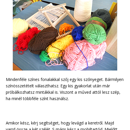
Mindenféle színes fonalakkal szőj egy kis szőnyeget. Bármilyen
színösszetételt választhatsz. Egy kis gyakorlat után már
próbálkozhatsz mintákkal is. Viszont a műved attól lesz szép,
ha minél többféle színt használsz.
Amikor kész, kérj segítséget, hogy levágd a keretről. Majd
varrd össze a két szélét. S máris kész a mobiltartód. Mielőtt