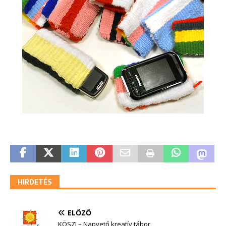
HIRDETÉS
ELŐZŐ
KÖSZI – Napvető kreatív tábor