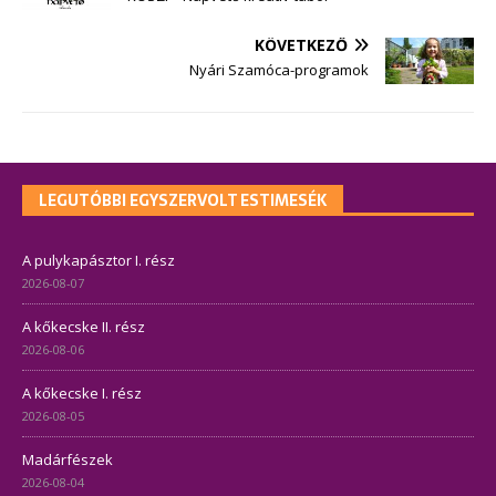
KÖVETKEZŐ
Nyári Szamóca-programok
LEGUTÓBBI EGYSZERVOLT ESTIMESÉK
A pulykapásztor I. rész
2026-08-07
A kőkecske II. rész
2026-08-06
A kőkecske I. rész
2026-08-05
Madárfészek
2026-08-04