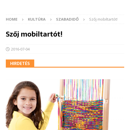
HOME
KULTÚRA
SZABADIDŐ
Szőj mobiltartót!
Szőj mobiltartót!
2016-07-04
HIRDETÉS