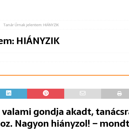
Tanár Úrnak jelentem: HIÁNYZIK
tem: HIÁNYZIK
 valami gondja akadt, tanácsr
oz. Nagyon hiányzol! – mond