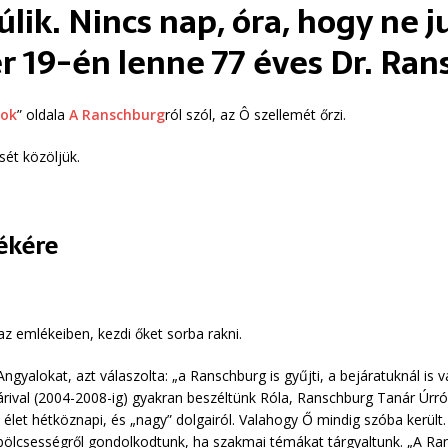
úlik. Nincs nap, óra, hogy ne
 19-én lenne 77 éves Dr. Ran
gok
” oldala
A Ranschburg
ról szól, az Ô szellemét őrzi.
sét közöljük.
ékére
az emlékeiben, kezdi őket sorba rakni.
yalokat, azt válaszolta: „a Ranschburg is gyűjti, a bejáratuknál i
árival (2004-2008-ig) gyakran beszéltünk Róla, Ranschburg Tanár Úrról.
 élet hétköznapi, és „nagy” dolgairól. Valahogy Ő mindig szóba került.
, bölcsességről gondolkodtunk, ha szakmai témákat tárgyaltunk. „A R