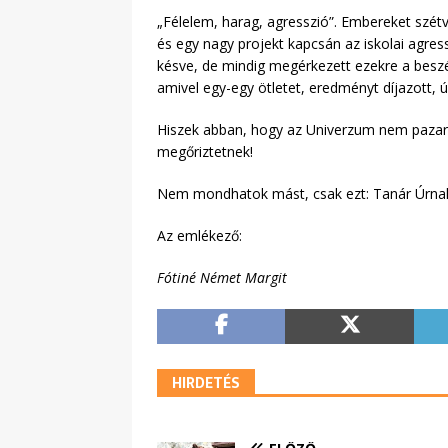
„Félelem, harag, agresszió”. Embereket szétv
és egy nagy projekt kapcsán az iskolai agres
késve, de mindig megérkezett ezekre a beszé
amivel egy-egy ötletet, eredményt díjazott,
Hiszek abban, hogy az Univerzum nem pazarol
megőriztetnek!
Nem mondhatok mást, csak ezt: Tanár Úrnak
Az emlékező:
Fótiné Német Margit
HIRDETÉS