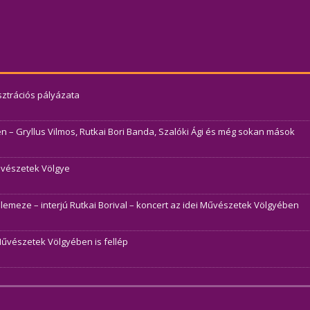
usztrációs pályázata
– Gryllus Vilmos, Rutkai Bori Banda, Szalóki Ági és még sokan mások
Művészetek Völgye
j lemeze – interjú Rutkai Borival – koncert az idei Művészetek Völgyében
Művészetek Völgyében is fellép