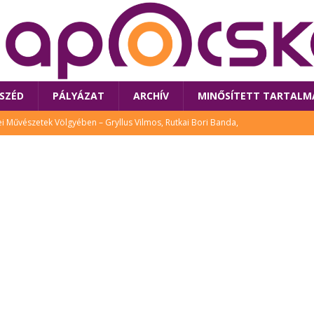
SZÉD
PÁLYÁZAT
ARCHÍV
MINŐSÍTETT TARTALM
 Művészetek Völgyében – Gryllus Vilmos, Rutkai Bori Banda,
TÚRA
 a látogatókat az idei Művészetek Völgye
CSALÁD
i Bori Bandájának az új lemeze – interjú Rutkai Borival – koncert az
A
klós író, költő idén a Művészetek Völgyében is fellép
KÖNYV
tt: lezárult Sorell illusztrációs pályázata
CSALÁD