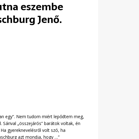
 jutna eszembe
schburg Jenő.
s van egy”. Nem tudom miért lepődtem meg,
 Sárival „összejárós” barátok voltak, én
 Ha gyereknevelésről volt szó, ha
anschburg azt mondja, hogy …”