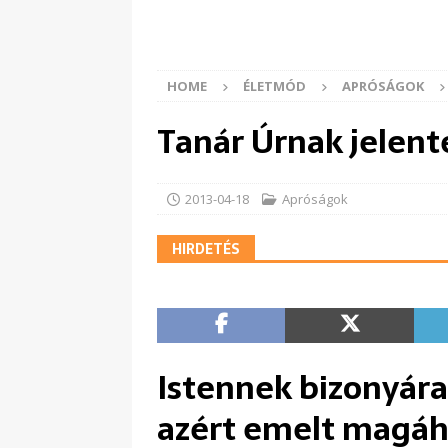
HOME
ÉLETMÓD
APRÓSÁGOK
Tanár Úrnak jelen
2013-04-18
Apróságok
HIRDETÉS
Istennek bizonyára
azért emelt magáh