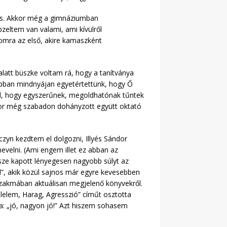
ógus. Akkor még a gimnáziumban
eltem van valami, ami kívülről
omra az első, akire kamaszként
latt büszke voltam rá, hogy a tanítványa
Abban mindnyájan egyetértettünk, hogy Ő
nről, hogy egyszerűnek, megoldhatónak tűntek
Akkor még szabadon dohányzott együtt oktató
czyn kezdtem el dolgozni, Illyés Sándor
evelni. (Ami engem illet ez abban az
sze kapott lényegesen nagyobb súlyt az
l”, akik közül sajnos már egyre kevesebben
 szakmában aktuálisan megjelenő könyvekről.
Félelem, Harag, Agresszió” címűt osztotta
a: „jó, nagyon jó!” Azt hiszem sohasem