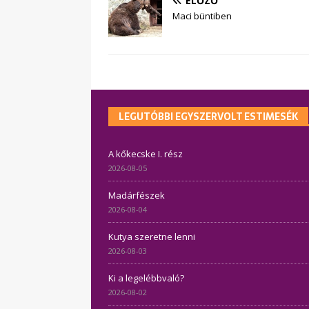
ELŐZŐ
Maci büntiben
LEGUTÓBBI EGYSZERVOLT ESTIMESÉK
A kőkecske I. rész
2026-08-05
Madárfészek
2026-08-04
Kutya szeretne lenni
2026-08-03
Ki a legelébbvaló?
2026-08-02