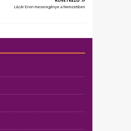
KÖVETKEZŐ
Lázár Ervin meseregénye a Nemzetiben