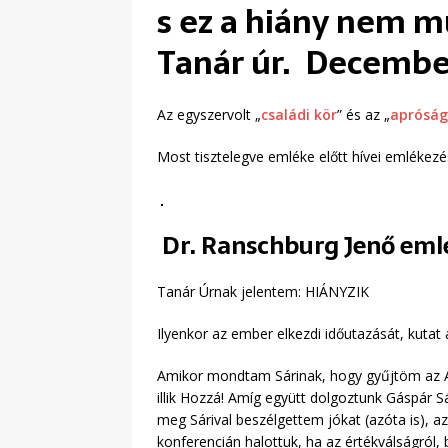
s ez a hiány nem m
Tanár úr. December
Az egyszervolt „
családi kör
” és az „
aprósá
Most tisztelegve emléke előtt hívei emlékezé
Dr. Ranschburg Jenő eml
Tanár Úrnak jelentem: HIÁNYZIK
Ilyenkor az ember elkezdi időutazását, kutat 
Amikor mondtam Sárinak, hogy gyűjtöm az Ang
illik Hozzá! Amíg együtt dolgoztunk Gáspár S
meg Sárival beszélgettem jókat (azóta is), az
konferencián halottuk, ha az értékválságról