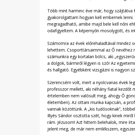
Több mint harminc éve már, hogy szájtátva f
gyakorolgattam hogyan kell embernek lenni. 
megragadható, amibe majd bele kell nőni ehh
odafigyeltem. A képernyőn mosolygott, és in
Számomra az évek előrehaladtával mindez sem
lehettem. Csoporttársaimmal az Ő nevéhez mi
számunkra egy kortalan bölcs, aki „egyszerűe
a dolgok, bármiről légyen is szó! Az egyetem
és hallgató. Egyébként vizsgázni is nagyon sz
Szerencsém volt, mert a nyolcvanas évek lege
professzor mellett, aki néhány fiatal kezdőt
értelemben nem valósult meg, ahogy Ő gondol
életemben). Az ottani munka kapcsán, a prof
vannak közöttünk. A „kis tudósoknak”, többe
Illyés Sándor osztotta szét, hogy kinek miről
rám. Jézusom! Azt hittem belehalok, mire ír
jelent meg, de már nem emlékszem, egyszer