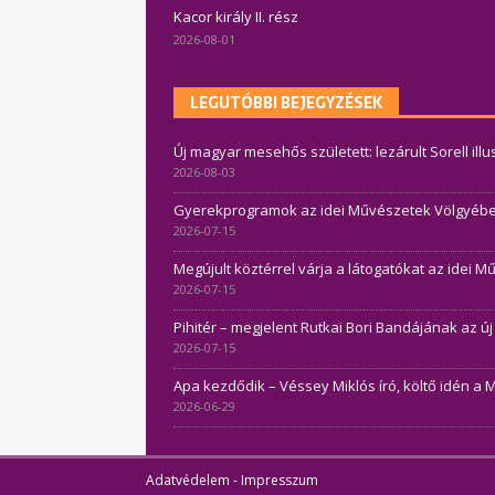
Kacor király II. rész
2026-08-01
LEGUTÓBBI BEJEGYZÉSEK
Új magyar mesehős született: lezárult Sorell ill
2026-08-03
Gyerekprogramok az idei Művészetek Völgyében 
2026-07-15
Megújult köztérrel várja a látogatókat az idei 
2026-07-15
Pihitér – megjelent Rutkai Bori Bandájának az ú
2026-07-15
Apa kezdődik – Véssey Miklós író, költő idén a 
2026-06-29
Adatvédelem
-
Impresszum