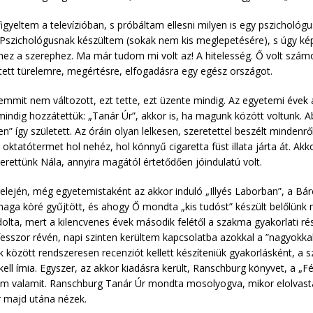
igyeltem a televízióban, s próbáltam ellesni milyen is egy pszichol
Pszichológusnak készültem (sokak nem kis meglepetésére), s úgy képz
ez a szerephez. Ma már tudom mi volt az! A hitelesség. Ő volt szám
tett türelemre, megértésre, elfogadásra egy egész országot.
mit nem változott, ezt tette, ezt üzente mindig. Az egyetemi évek a
ndig hozzátettük: „Tanár Úr”, akkor is, ha magunk között voltunk. 
n” így született. Az óráin olyan lelkesen, szeretettel beszélt minde
i oktatótermet hol nehéz, hol könnyű cigaretta füst illata járta át. 
erettünk Nála, annyira magától értetődően jóindulatú volt.
lején, még egyetemistaként az akkor induló „Illyés Laborban”, a Bár
 maga köré gyűjtött, és ahogy Ő mondta „kis tudóst” készült belőlünk n
ta, mert a kilencvenes évek második felétől a szakma gyakorlati ré
esszor révén, napi szinten kerültem kapcsolatba azokkal a ”nagyokka
k között rendszeresen recenziót kellett készíteniük gyakorlásként, a
 kell írnia. Egyszer, az akkor kiadásra került, Ranschburg könyvet, a „
tam valamit. Ranschburg Tanár Úr mondta mosolyogva, mikor elolvast
 majd utána nézek.