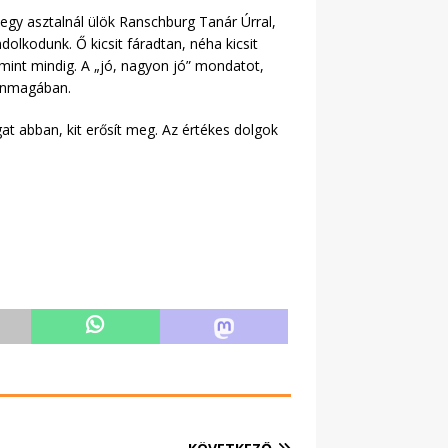
egy asztalnál ülök Ranschburg Tanár Úrral,
olkodunk. Ő kicsit fáradtan, néha kicsit
mint mindig. A „jó, nagyon jó” mondatot,
 önmagában.
t abban, kit erősít meg. Az értékes dolgok