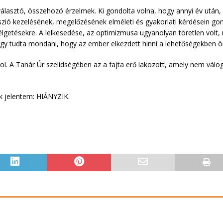
álasztó, összehozó érzelmek. Ki gondolta volna, hogy annyi év után, 
szió kezelésének, megelőzésének elméleti és gyakorlati kérdésein gond
lgetésekre. A lelkesedése, az optimizmusa ugyanolyan töretlen volt, 
 úgy tudta mondani, hogy az ember elkezdett hinni a lehetőségekben
. A Tanár Úr szelídségében az a fajta erő lakozott, amely nem váloga
 jelentem: HIÁNYZIK.