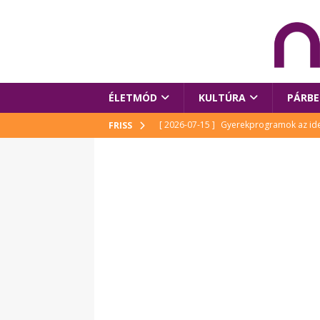
ÉLETMÓD
KULTÚRA
PÁRBE
[ 2026-07-15 ]
Gyerekprogramok az idei
FRISS
Szalóki Ági és még sokan mások
KUL
[ 2026-07-15 ]
Megújult köztérrel várja
[ 2026-07-15 ]
Pihitér – megjelent Rutka
idei Művészetek Völgyében
KULTÚR
[ 2026-06-29 ]
Apa kezdődik – Véssey Mi
[ 2026-08-03 ]
Új magyar mesehős születe