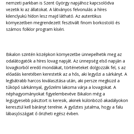
nemzeti parkban is Szent György napjához kapcsolódva
vezetik ki az állatokat. A látványos felvonulás a híres
kilenclyukú hídon lesz majd látható. Az autentikus
környezetben megrendezett fesztivált finom borkostoló és
számos folklor program kíséri.
Bikalon szintén középkori környezetbe ünnepelhetik meg az
odalátogatók a híres lovag napját. Az ünnepség első napján a
lovagkorból eredő mondákat, történeteket dolgozzák fel, s az
előadás keretében kerestetik az a hős, aki legyőzi a sárkányt. A
legbátrabb harcos kiválasztása után, aki persze megküzd a
tűköpő sárkánnyal, győzelmi lakoma várja a lovagokat. A
néphagyományokat figyelembevéve Bikalon még a
legügyesebb pásztort is keresik, akinek különböző akadályokon
keresztül kell bárányt terelnie. A győztes jutalma, hogy a falu
lábasjószágait ő őrizheti egész évben.