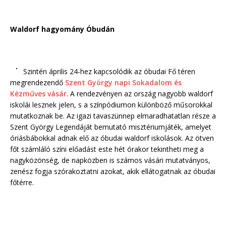
Waldorf hagyomány Óbudán
Szintén április 24-hez kapcsolódik az óbudai Fő téren
megrendezendő
Szent György napi Sokadalom és
Kézműves vásár
. A rendezvényen az ország nagyobb waldorf
iskolái lesznek jelen, s a színpódiumon különböző műsorokkal
mutatkoznak be. Az igazi tavaszünnep elmaradhatatlan része a
Szent György Legendáját bemutató misztériumjáték, amelyet
óriásbábokkal adnak elő az óbudai waldorf iskolások. Az ötven
főt számláló színi előadást este hét órakor tekintheti meg a
nagyközönség, de napközben is számos vásári mutatványos,
zenész fogja szórakoztatni azokat, akik ellátogatnak az óbudai
főtérre.