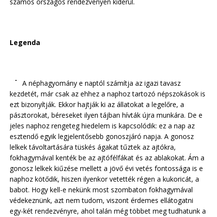
számos országos rendezvényen kiderül.
Legenda
A néphagyomány e naptól számítja az igazi tavasz
kezdetét, már csak az ehhez a naphoz tartozó népszokások is
ezt bizonyítják. Ekkor hajtják ki az állatokat a legelőre, a
pásztorokat, béreseket ilyen tájban hívták újra munkára. De e
jeles naphoz rengeteg hiedelem is kapcsolódik: ez a nap az
esztendő egyik legjelentősebb gonoszjáró napja. A gonosz
lelkek távoltartására tüskés ágakat tűztek az ajtókra,
fokhagymával kenték be az ajtófélfákat és az ablakokat. Ám a
gonosz lelkek kiűzése mellett a jövő évi vetés fontossága is e
naphoz kötődik, hiszen ilyenkor vetették régen a kukoricát, a
babot. Hogy kell-e nekünk most szombaton fokhagymával
védekeznünk, azt nem tudom, viszont érdemes ellátogatni
egy-két rendezvényre, ahol talán még többet meg tudhatunk a