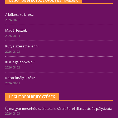
LEGUTÓBBI EGYSZERVOLT ESTIMESÉK
A kőkecske I. rész
2026-08-05
Madárfészek
2026-08-04
Kutya szeretne lenni
2026-08-03
Ki a legelébbvaló?
2026-08-02
Kacor király II. rész
2026-08-01
LEGUTÓBBI BEJEGYZÉSEK
Új magyar mesehős született: lezárult Sorell illusztrációs pályázata
2026-08-03