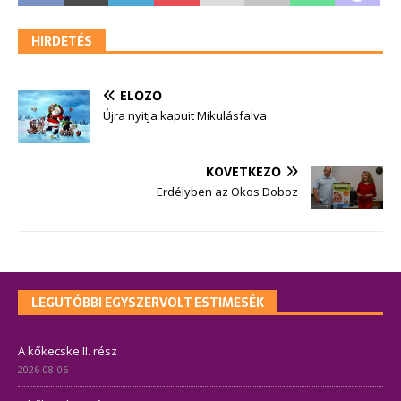
HIRDETÉS
ELŐZŐ
Újra nyitja kapuit Mikulásfalva
KÖVETKEZŐ
Erdélyben az Okos Doboz
LEGUTÓBBI EGYSZERVOLT ESTIMESÉK
A kőkecske II. rész
2026-08-06