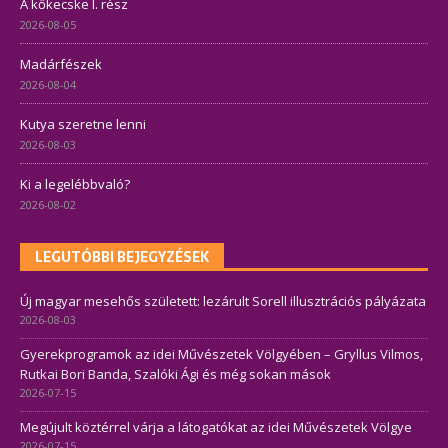
A kőkecske I. rész
2026-08-05
Madárfészek
2026-08-04
Kutya szeretne lenni
2026-08-03
Ki a legelébbvaló?
2026-08-02
LEGUTÓBBI BEJEGYZÉSEK
Új magyar mesehős született: lezárult Sorell illusztrációs pályázata
2026-08-03
Gyerekprogramok az idei Művészetek Völgyében – Gryllus Vilmos,
Rutkai Bori Banda, Szalóki Ági és még sokan mások
2026-07-15
Megújult köztérrel várja a látogatókat az idei Művészetek Völgye
2026-07-15