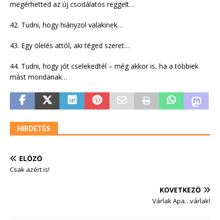
megérhetted az új csodálatos reggelt…
42. Tudni, hogy hiányzol valakinek…
43. Egy ölelés attól, aki téged szeret…
44. Tudni, hogy jót cselekedtél – még akkor is, ha a többiek
mást mondanak…
HIRDETÉS
ELŐZŐ
Csak azért is!
KÖVETKEZŐ
Várlak Apa…várlak!