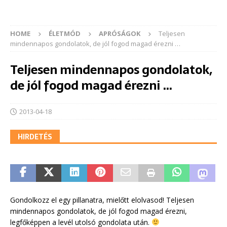
HOME
ÉLETMÓD
APRÓSÁGOK
Teljesen
mindennapos gondolatok, de jól fogod magad érezni …
Teljesen mindennapos gondolatok,
de jól fogod magad érezni …
2013-04-18
HIRDETÉS
Gondolkozz el egy pillanatra, mielőtt elolvasod! Teljesen
mindennapos gondolatok, de jól fogod magad érezni,
legfőképpen a levél utolsó gondolata után.