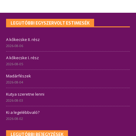
LEGUTÓBBI EGYSZERVOLT ESTIMESÉK
A kőkecske II. rész
2026-08-06
A kőkecske I. rész
2026-08-05
Madárfészek
2026-08-04
Kutya szeretne lenni
2026-08-03
Ki a legelébbvaló?
2026-08-02
LEGUTÓBBI BEJEGYZÉSEK