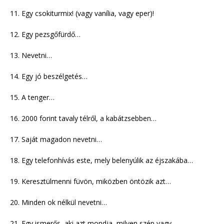
11. Egy csokiturmix! (vagy vanília, vagy eper)!
12. Egy pezsgőfürdő…
13. Nevetni…
14. Egy jó beszélgetés…
15. A tenger…
16. 2000 forint tavaly télről, a kabátzsebben…
17. Saját magadon nevetni…
18. Egy telefonhívás este, mely belenyúlik az éjszakába…
19. Keresztülmenni füvön, miközben öntözik azt…
20. Minden ok nélkül nevetni…
21. Egy ismerős, aki azt mondja, milyen szép vagy…