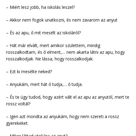
– Miért lesz jobb, ha iskolás leszel?
– Akkor nem fogok unatkozni, és nem zavarom az anyut
– És az apu, ő mit mesélt az iskoláról?
– Hát már elvált, mert amikor születtem, mindig
rosszalkodtam, és ő elment,… nem akarta látni az apu, hogy
rosszalkodjak. Ne lássa, hogy rosszalkodjak.
– Ezt ki mesélte neked?
– Anyukám, mert hát ő tudja,… ő tudja.
– És te úgy tudod, hogy azért vált el az apu az anyutól, mert te
rossz voltál?
– Igen azt mondta az anyukám, hogy nem szereti a rossz
gyerekeket.
– Mikor láttad utoljára az aput?