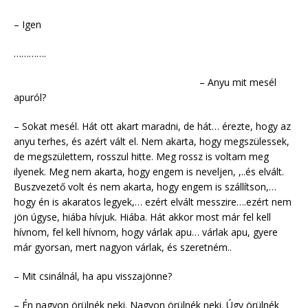
– Igen
………….
– Anyu mit mesél
apuról?
– Sokat mesél. Hát ott akart maradni, de hát… érezte, hogy az
anyu terhes, és azért vált el. Nem akarta, hogy megszülessek,
de megszülettem, rosszul hitte. Meg rossz is voltam meg
ilyenek. Meg nem akarta, hogy engem is neveljen, ,..és elvált.
Buszvezető volt és nem akarta, hogy engem is szállítson,…
hogy én is akaratos legyek,… ezért elvált messzire….ezért nem
jön úgyse, hiába hívjuk. Hiába. Hát akkor most már fel kell
hívnom, fel kell hívnom, hogy várlak apu… várlak apu, gyere
már gyorsan, mert nagyon várlak, és szeretném..
– Mit csinálnál, ha apu visszajönne?
– Én nagyon örülnék neki. Nagyon örülnék neki. Úgy örülnék