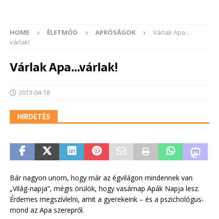
HOME
ÉLETMÓD
APRÓSÁGOK
Várlak Apa…
várlak!
Várlak Apa…várlak!
2013-04-18
HIRDETÉS
Bár nagyon unom, hogy már az égvilágon mindennek van
„Világ-napja”, mégis örülök, hogy vasárnap Apák Napja lesz.
Érdemes megszívlelni, amit a gyerekeink – és a pszichológus-
mond az Apa szerepről.