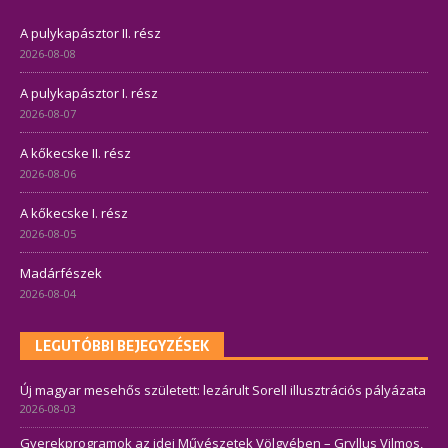
A pulykapásztor II. rész
2026-08-08
A pulykapásztor I. rész
2026-08-07
A kőkecske II. rész
2026-08-06
A kőkecske I. rész
2026-08-05
Madárfészek
2026-08-04
LEGUTÓBBI BEJEGYZÉSEK
Új magyar mesehős született: lezárult Sorell illusztrációs pályázata
2026-08-03
Gyerekprogramok az idei Művészetek Völgyében – Gryllus Vilmos,