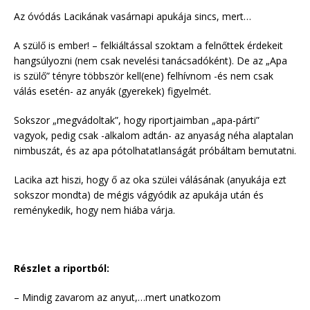
Az óvódás Lacikának vasárnapi apukája sincs, mert…
A szülő is ember! – felkiáltással szoktam a felnőttek érdekeit
hangsúlyozni (nem csak nevelési tanácsadóként). De az „Apa
is szülő” tényre többször kell(ene) felhívnom -és nem csak
válás esetén- az anyák (gyerekek) figyelmét.
Sokszor „megvádoltak”, hogy riportjaimban „apa-párti”
vagyok, pedig csak -alkalom adtán- az anyaság néha alaptalan
nimbuszát, és az apa pótolhatatlanságát próbáltam bemutatni.
Lacika azt hiszi, hogy ő az oka szülei válásának (anyukája ezt
sokszor mondta) de mégis vágyódik az apukája után és
reménykedik, hogy nem hiába várja.
Részlet a riportból:
– Mindig zavarom az anyut,…mert unatkozom