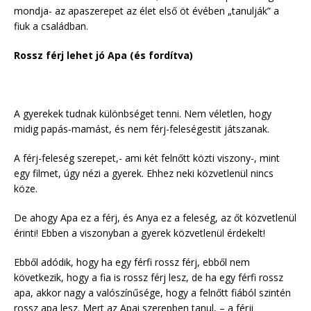
mondja- az apaszerepet az élet első öt évében „tanulják” a
fiuk a családban.
Rossz férj lehet jó Apa (és fordítva)
A gyerekek tudnak különbséget tenni. Nem véletlen, hogy
midig papás-mamást, és nem férj-feleségestit játszanak.
A férj-feleség szerepet,- ami két felnőtt közti viszony-, mint
egy filmet, úgy nézi a gyerek. Ehhez neki közvetlenül nincs
köze.
De ahogy Apa ez a férj, és Anya ez a feleség, az őt közvetlenül
érinti! Ebben a viszonyban a gyerek közvetlenül érdekelt!
Ebből adódik, hogy ha egy férfi rossz férj, ebből nem
következik, hogy a fia is rossz férj lesz, de ha egy férfi rossz
apa, akkor nagy a valószínűsége, hogy a felnőtt fiából szintén
rossz apa lesz. Mert az Apai szerepben tanul, – a férji