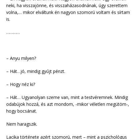
neki, ha visszajönne, és visszaházasodnának, úgy szerettem
volna,… mikor elváltunk én nagyon szomorú voltam és sírtam
is.
…………
– Anyu milyen?
– Hát…jó, mindig gyűjt pénzt.
– Hogy néz ki?
– Hát… Ugyanolyan szeme van, mint a testvéremnek. Mindig
odabújok hozzá, és azt mondom, -mikor véletlen megütöm-,
hogy bocsánat.
Nem haragszik.
Lacika története azért szomorú, mert – mint a pszichológus