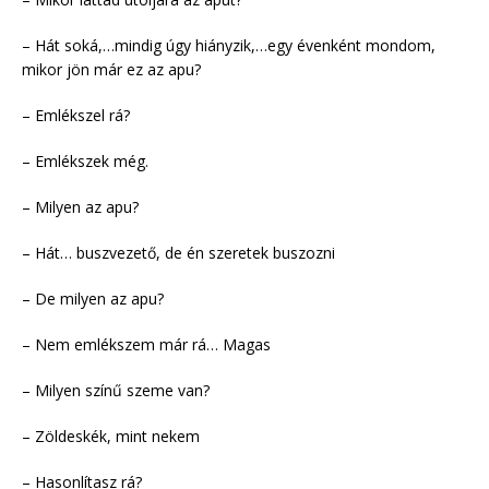
– Hát soká,…mindig úgy hiányzik,…egy évenként mondom,
mikor jön már ez az apu?
– Emlékszel rá?
– Emlékszek még.
– Milyen az apu?
– Hát… buszvezető, de én szeretek buszozni
– De milyen az apu?
– Nem emlékszem már rá… Magas
– Milyen színű szeme van?
– Zöldeskék, mint nekem
– Hasonlítasz rá?