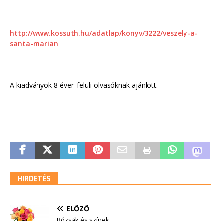
http://www.kossuth.hu/adatlap/konyv/3222/veszely-a-
santa-marian
A kiadványok 8 éven felüli olvasóknak ajánlott.
HIRDETÉS
ELŐZŐ
Rózsák és színek