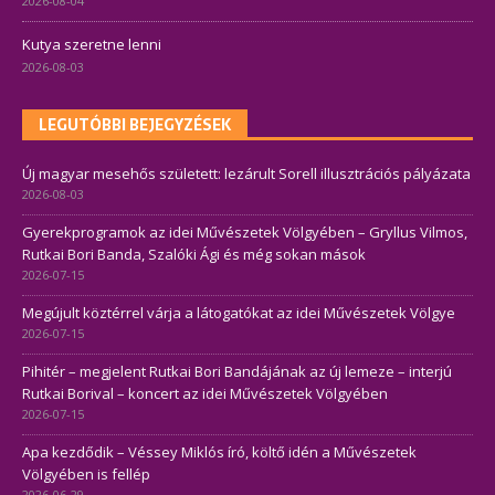
2026-08-04
Kutya szeretne lenni
2026-08-03
LEGUTÓBBI BEJEGYZÉSEK
Új magyar mesehős született: lezárult Sorell illusztrációs pályázata
2026-08-03
Gyerekprogramok az idei Művészetek Völgyében – Gryllus Vilmos,
Rutkai Bori Banda, Szalóki Ági és még sokan mások
2026-07-15
Megújult köztérrel várja a látogatókat az idei Művészetek Völgye
2026-07-15
Pihitér – megjelent Rutkai Bori Bandájának az új lemeze – interjú
Rutkai Borival – koncert az idei Művészetek Völgyében
2026-07-15
Apa kezdődik – Véssey Miklós író, költő idén a Művészetek
Völgyében is fellép
2026-06-29