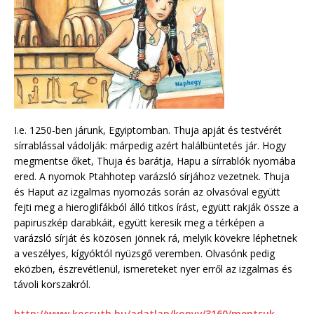
I.e. 1250-ben járunk, Egyiptomban. Thuja apját és testvérét
sírrablással vádolják: márpedig azért halálbüntetés jár. Hogy
megmentse őket, Thuja és barátja, Hapu a sírrablók nyomába
ered. A nyomok Ptahhotep varázsló sírjához vezetnek. Thuja
és Haput az izgalmas nyomozás során az olvasóval együtt
fejti meg a hieroglifákból álló titkos írást, együtt rakják össze a
papiruszkép darabkáit, együtt keresik meg a térképen a
varázsló sírját és közösen jönnek rá, melyik kövekre léphetnek
a veszélyes, kígyóktól nyüzsgő veremben. Olvasónk pedig
eközben, észrevétlenül, ismereteket nyer erről az izgalmas és
távoli korszakról.
http://www.kossuth.hu/adatlap/konyv/3160/mentsuk-