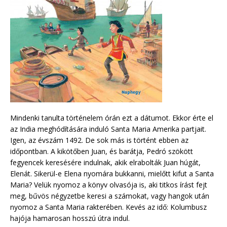
Mindenki tanulta történelem órán ezt a dátumot. Ekkor érte el
az India meghódítására induló Santa Maria Amerika partjait.
Igen, az évszám 1492. De sok más is történt ebben az
időpontban. A kikötőben Juan, és barátja, Pedró szökött
fegyencek keresésére indulnak, akik elrabolták Juan húgát,
Elenát. Sikerül-e Elena nyomára bukkanni, mielőtt kifut a Santa
Maria? Velük nyomoz a könyv olvasója is, aki titkos írást fejt
meg, bűvös négyzetbe keresi a számokat, vagy hangok után
nyomoz a Santa Maria rakterében. Kevés az idő: Kolumbusz
hajója hamarosan hosszú útra indul.