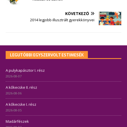
KÖVETKEZŐ
2014 legjobb illusztrált gyerekkönyvei
LEGUTÓBBI EGYSZERVOLT ESTIMESÉK
A pulykapásztor I. rész
2026-08-07
A kőkecske II. rész
2026-08-06
A kőkecske I. rész
2026-08-05
Madárfészek