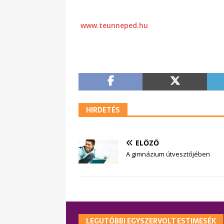
www.teunneped.hu
HIRDETÉS
ELŐZŐ
A gimnázium útvesztőjében
LEGUTÓBBI EGYSZERVOLT ESTIMESÉK