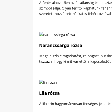
A fehér alapvetően az ártatlanság és a tiszt
szimbolizálja. Olyan férfitől kaphatunk fehér 
szeretett hozzátartozónkat is fehér rózsával k
Narancssárga rózsa
Maga a szín elragadtatást, rajongást, büszk
tisztázni, hogy ki mit vár ettől a kapcsolatt
Lila rózsa
A lila szín hagyományosan fenséges jelentésse