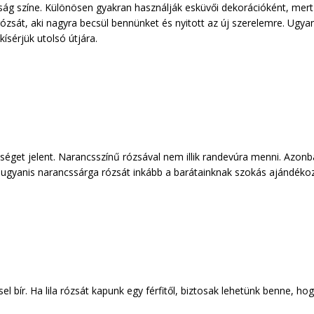
aság színe. Különösen gyakran használják esküvői dekorációként, mert a
rózsát, aki nagyra becsül bennünket és nyitott az új szerelemre. Ugyana
ísérjük utolsó útjára.
eséget jelent. Narancsszínű rózsával nem illik randevúra menni. Azon
ól, ugyanis narancssárga rózsát inkább a barátainknak szokás ajándékoz
l bír. Ha lila rózsát kapunk egy férfitől, biztosak lehetünk benne, ho