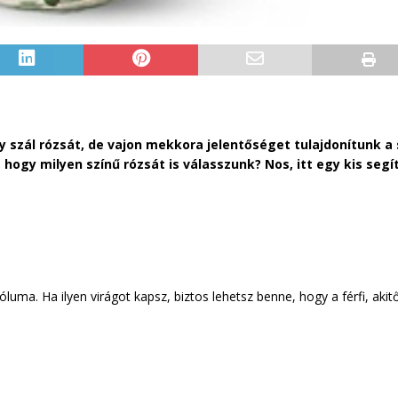
 szál rózsát, de vajon mekkora jelentőséget tulajdonítunk a
, hogy milyen színű rózsát is válasszunk? Nos, itt egy kis seg
ma. Ha ilyen virágot kapsz, biztos lehetsz benne, hogy a férfi, akitő