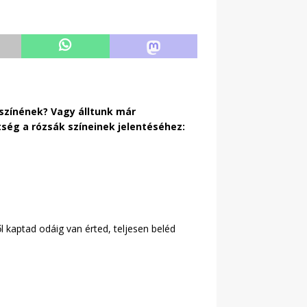
 színének? Vagy álltunk már
ítség a rózsák színeinek jelentéséhez:
l kaptad odáig van érted, teljesen beléd