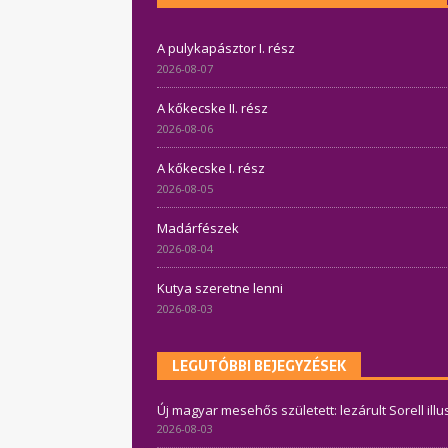
A pulykapásztor I. rész
2026-08-07
A kőkecske II. rész
2026-08-06
A kőkecske I. rész
2026-08-05
Madárfészek
2026-08-04
Kutya szeretne lenni
2026-08-03
LEGUTÓBBI BEJEGYZÉSEK
Új magyar mesehős született: lezárult Sorell ill
2026-08-03