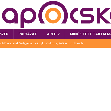
SZÉD
PÁLYÁZAT
ARCHÍV
MINŐSÍTETT TARTALM
 Művészetek Völgyében – Gryllus Vilmos, Rutkai Bori Banda,
TÚRA
 a látogatókat az idei Művészetek Völgye
CSALÁD
i Bori Bandájának az új lemeze – interjú Rutkai Borival – koncert az
A
klós író, költő idén a Művészetek Völgyében is fellép
KÖNYV
tt: lezárult Sorell illusztrációs pályázata
CSALÁD