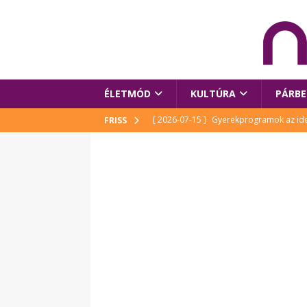
ÉLETMÓD
KULTÚRA
PÁRBE
[ 2026-07-15 ]
Gyerekprogramok az idei
FRISS
Szalóki Ági és még sokan mások
KUL
[ 2026-07-15 ]
Megújult köztérrel várja
[ 2026-07-15 ]
Pihitér – megjelent Rutka
idei Művészetek Völgyében
KULTÚR
[ 2026-06-29 ]
Apa kezdődik – Véssey Mi
[ 2026-08-03 ]
Új magyar mesehős születe