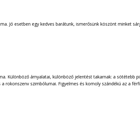
ma. Jó esetben egy kedves barátunk, ismerősünk köszönt minket sárga
a. Különböző árnyalatai, különböző jelentést takarnak: a sötétebb pi
s a rokonszenv szimbólumai. Figyelmes és komoly szándékú az a férfi,