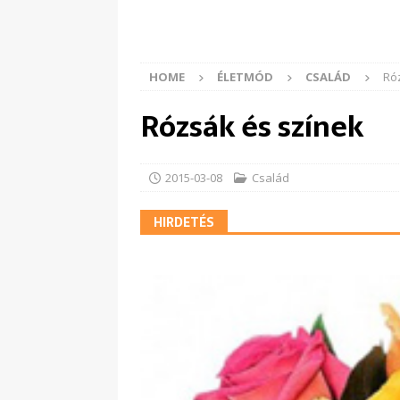
HOME
ÉLETMÓD
CSALÁD
Ró
Rózsák és színek
2015-03-08
Család
HIRDETÉS