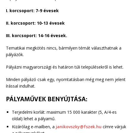
I. korcsoport: 7-9 évesek
II. korcsoport: 10-13 évesek
III. korcsoport: 14-16 évesek.
Tematikai megkötés nincs, bármilyen témát választhatnak a
pályázók.
Pályázni magyarországi és határon túli településekről is lehet.
Minden pályázó csak egy, nyomtatásban még meg nem jelent
írással indulhat.
PÁLYAMŰVEK BENYÚJTÁSA:
Terjedelmi korlát: maximum 15 000 karakter (5, A/4-es
oldal) lehet a pályamű.
Kizárólag e-mailben, a
janikovszky@fszek.hu
címre várjuk