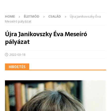
HOME
ÉLETMÓD
CSALÁD
Újra Janikovszky Éva
Meseíró pályázat
Újra Janikovszky Éva Meseíró
pályázat
2022-03-18
HIRDETÉS