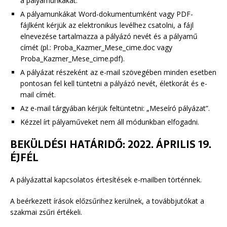
a pályamunkákat.
A pályamunkákat Word-dokumentumként vagy PDF-
fájlként kérjük az elektronikus levélhez csatolni, a fájl
elnevezése tartalmazza a pályázó nevét és a pályamű
címét (pl.: Proba_Kazmer_Mese_cime.doc vagy
Proba_Kazmer_Mese_cime.pdf).
A pályázat részeként az e-mail szövegében minden esetben
pontosan fel kell tüntetni a pályázó nevét, életkorát és e-
mail címét.
Az e-mail tárgyában kérjük feltüntetni: „Meseíró pályázat”.
Kézzel írt pályaműveket nem áll módunkban elfogadni.
BEKÜLDÉSI HATÁRIDŐ: 2022. ÁPRILIS 19.
ÉJFÉL
A pályázattal kapcsolatos értesítések e-mailben történnek.
A beérkezett írások előzsűrihez kerülnek, a továbbjutókat a
szakmai zsűri értékeli.