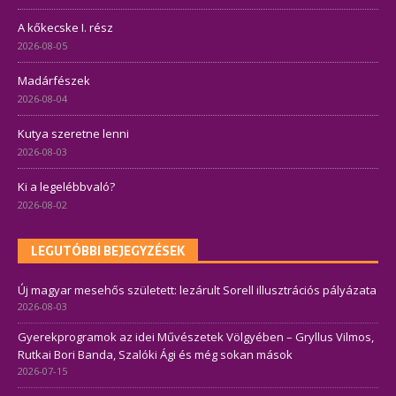
A kőkecske I. rész
2026-08-05
Madárfészek
2026-08-04
Kutya szeretne lenni
2026-08-03
Ki a legelébbvaló?
2026-08-02
LEGUTÓBBI BEJEGYZÉSEK
Új magyar mesehős született: lezárult Sorell illusztrációs pályázata
2026-08-03
Gyerekprogramok az idei Művészetek Völgyében – Gryllus Vilmos,
Rutkai Bori Banda, Szalóki Ági és még sokan mások
2026-07-15