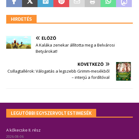
HIRDETÉS
ELŐZŐ
A Kaláka zenekar állította meg a Belvárosi
Betyárokat!
KÖVETKEZŐ
Csillagtallérok: Válogatás a legszebb Grimm-mesékből
– interjú a fordítóval
LEGUTÓBBI EGYSZERVOLT ESTIMESÉK
A kőkecske II. rész
2026-08-06