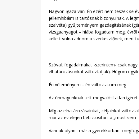
Nagyon igaza van. Én ezért nem teszek se é
jellemhibáim is tartósnak bizonyulnak. A l
szalvéta) gyűjteményem gazdagításának ígére
vizsgaanyagot – hiába fogadtam meg, évről
kellett volna adnom a szerkesztőnek, mert t
Szóval, fogadalmakat -szerintem- csak nagy 
elhatározásunkat változtatjuk). Húgom egyi
Én véleményem… én változtatom meg
Az önmagunknak tett megvalósítatlan ígéret 
Míg az elhatározásainkat, céljainkat változta
már az év elején bebiztosítani a „most sem -
Vannak olyan –már a gyerekkorban- megfogal