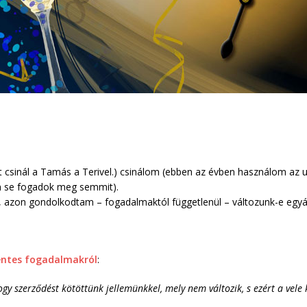
 csinál a Tamás a Terivel.) csinálom (ebben az évben használom az
 se fogadok meg semmit).
, azon gondolkodtam – fogadalmaktól függetlenül – változunk-e egyá
ntes fogadalmakról
:
gy szerződést kötöttünk jellemünkkel, mely nem változik, s ezért a vele