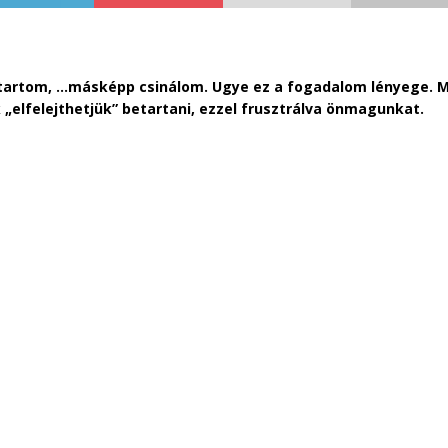
artom, …másképp csinálom. Ugye ez a fogadalom lényege. Míg
„elfelejthetjük” betartani, ezzel frusztrálva önmagunkat.