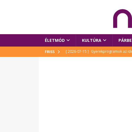
ÉLETMÓD
KULTÚRA
PÁRBE
[ 2026-07-15 ]
Gyerekprogramok az idei
FRISS
Szalóki Ági és még sokan mások
KUL
[ 2026-07-15 ]
Megújult köztérrel várja
[ 2026-07-15 ]
Pihitér – megjelent Rutka
idei Művészetek Völgyében
KULTÚR
[ 2026-06-29 ]
Apa kezdődik – Véssey Mi
[ 2026-08-03 ]
Új magyar mesehős születe