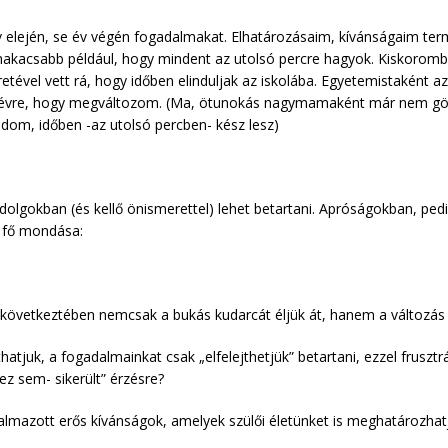
v elején, se év végén fogadalmakat. Elhatározásaim, kívánságaim te
egmakacsabb például, hogy mindent az utolsó percre hagyok. Kiskoro
tével vett rá, hogy időben elinduljak az iskolába. Egyetemistaként a
 évre, hogy megváltozom. (Ma, ötunokás nagymamaként már nem görcs
udom, időben -az utolsó percben- kész lesz)
dolgokban (és kellő önismerettel) lehet betartani. Apróságokban, pe
k fő mondása:
következtében nemcsak a bukás kudarcát éljük át, hanem a változás l
thatjuk, a fogadalmainkat csak „elfelejthetjük” betartani, ezzel frusz
ez sem- sikerült” érzésre?
mazott erős kívánságok, amelyek szülői életünket is meghatározhat