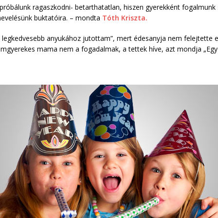
próbálunk ragaszkodni- betarthatatlan, hiszen gyerekként fogalmunk s
 nevelésünk buktatóira. – mondta
Tóth Kriszta.
„a legkedvesebb anyukához jutottam”, mert édesanyja nem felejtette e
mgyerekes mama nem a fogadalmak, a tettek híve, azt mondja „Egyesé