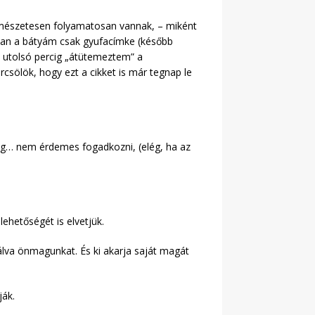
rmészetesen folyamatosan vannak, – miként
mban a bátyám csak gyufacímke (később
z utolsó percig „átütemeztem” a
ölök, hogy ezt a cikket is már tegnap le
dig… nem érdemes fogadkozni, (elég, ha az
ehetőségét is elvetjük.
trálva önmagunkat. És ki akarja saját magát
ják.