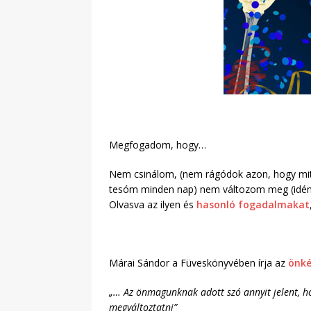
Megfogadom, hogy…
Nem csinálom, (nem rágódok azon, hogy mit
tesóm minden nap) nem változom meg (idén
Olvasva az ilyen és
hasonló fogadalmakat
Márai Sándor a Füveskönyvében írja az
önké
„… Az önmagunknak adott szó annyit jelent, ho
megváltoztatni”