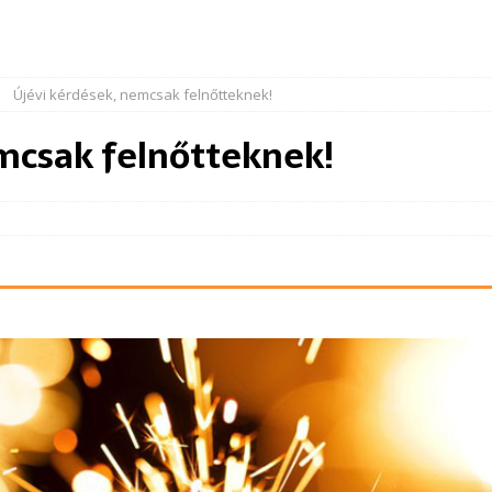
Újévi kérdések, nemcsak felnőtteknek!
mcsak felnőtteknek!