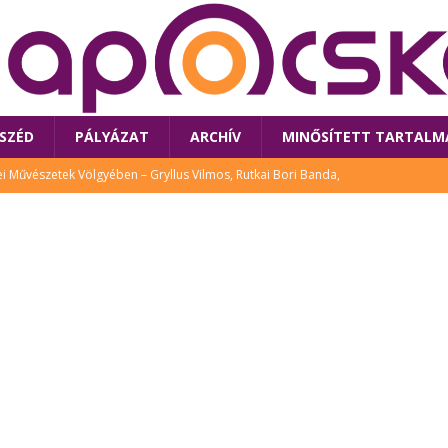
SZÉD
PÁLYÁZAT
ARCHÍV
MINŐSÍTETT TARTALM
 Művészetek Völgyében – Gryllus Vilmos, Rutkai Bori Banda,
TÚRA
 a látogatókat az idei Művészetek Völgye
CSALÁD
i Bori Bandájának az új lemeze – interjú Rutkai Borival – koncert az
A
klós író, költő idén a Művészetek Völgyében is fellép
KÖNYV
tt: lezárult Sorell illusztrációs pályázata
CSALÁD