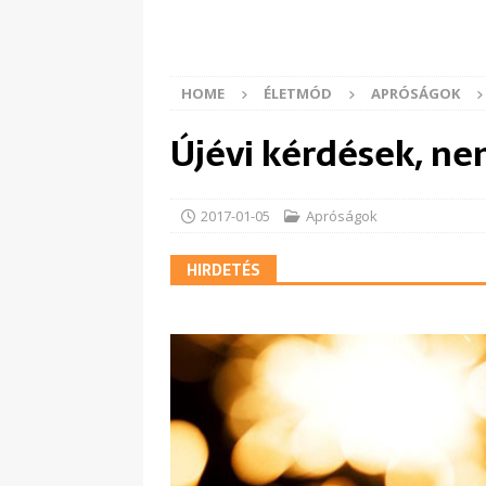
HOME
ÉLETMÓD
APRÓSÁGOK
Újévi kérdések, ne
2017-01-05
Apróságok
HIRDETÉS