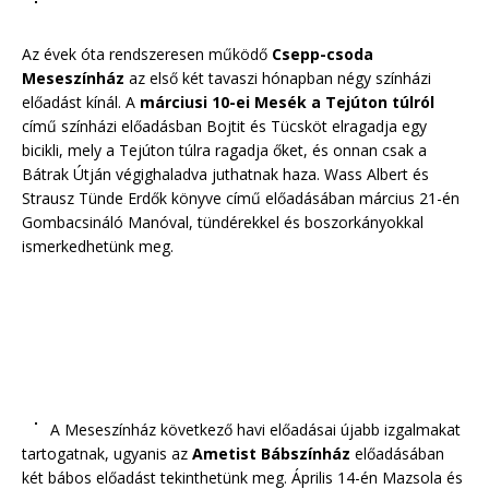
Az évek óta rendszeresen működő
Csepp-csoda
Meseszínház
az első két tavaszi hónapban négy színházi
előadást kínál. A
márciusi 10-ei Mesék a Tejúton túlról
című színházi előadásban Bojtit és Tücsköt elragadja egy
bicikli, mely a Tejúton túlra ragadja őket, és onnan csak a
Bátrak Útján végighaladva juthatnak haza. Wass Albert és
Strausz Tünde Erdők könyve című előadásában március 21-én
Gombacsináló Manóval, tündérekkel és boszorkányokkal
ismerkedhetünk meg.
A Meseszínház következő havi előadásai újabb izgalmakat
tartogatnak, ugyanis az
Ametist Bábszínház
előadásában
két bábos előadást tekinthetünk meg. Április 14-én Mazsola és