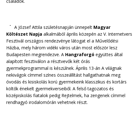
családok.
A József Attila születésnapján ünnepelt
Magyar
Költészet Napja
alkalmából április közepén az V. Internetvers
Fesztivál országos rendezvénye látogat el a Művelődési
Házba, mely három vidéki város után most először lesz
Budapesten megrendezve. A
Hangraforgó
együttes által
alapított fesztiválon a résztvevők két órás
gyermekprogrammal is készülnek. Április 13-án A világnak
nekivágok címmel színes összeállítást hallgathatnak meg
óvodás és kisiskolás korú gyermekeink klasszikus és kortárs
költők énekelt gyermekverseiből. A felső tagozatos és
középiskolás fiatalok pedig Rejtelmek, ha zengenek címmel
rendhagyó irodalomórán vehetnek részt.