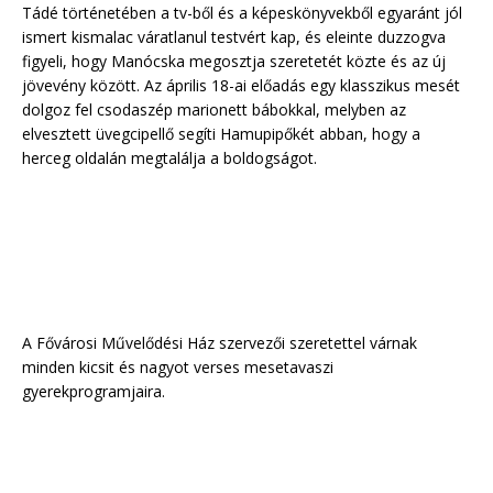
Tádé történetében a tv-ből és a képeskönyvekből egyaránt jól
ismert kismalac váratlanul testvért kap, és eleinte duzzogva
figyeli, hogy Manócska megosztja szeretetét közte és az új
jövevény között. Az április 18-ai előadás egy klasszikus mesét
dolgoz fel csodaszép marionett bábokkal, melyben az
elvesztett üvegcipellő segíti Hamupipőkét abban, hogy a
herceg oldalán megtalálja a boldogságot.
A Fővárosi Művelődési Ház szervezői szeretettel várnak
minden kicsit és nagyot verses mesetavaszi
gyerekprogramjaira.