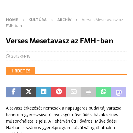
HOME
KULTÚRA
ARCHÍV
Verses Mesetavasz az
FMH-ban
Verses Mesetavasz az FMH-ban
2013-04-18
HIRDETÉS
A tavasz érkezését nemcsak a napsugaras budai táj varázsa,
hanem a gyerekzsivajtól nyüzsgő művelődési házak színes
műsorkínálata is jelzi. A Fehérvári úti Fővárosi Művelődési
Házban is számos gyerekprogram közül válogathatnak a