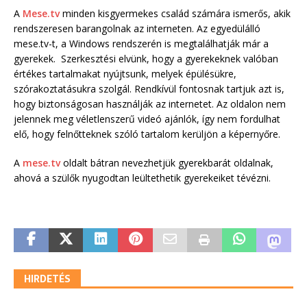
A
Mese.tv
minden kisgyermekes család számára ismerős, akik
rendszeresen barangolnak az interneten. Az egyedülálló
mese.tv-t, a Windows rendszerén is megtalálhatják már a
gyerekek. Szerkesztési elvünk, hogy a gyerekeknek valóban
értékes tartalmakat nyújtsunk, melyek épülésükre,
szórakoztatásukra szolgál. Rendkívül fontosnak tartjuk azt is,
hogy biztonságosan használják az internetet. Az oldalon nem
jelennek meg véletlenszerű videó ajánlók, így nem fordulhat
elő, hogy felnőtteknek szóló tartalom kerüljön a képernyőre.
A
mese.tv
oldalt bátran nevezhetjük gyerekbarát oldalnak,
ahová a szülők nyugodtan leültethetik gyerekeiket tévézni.
HIRDETÉS