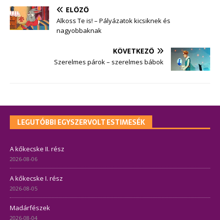
ELŐZŐ
Alkoss Te is! – Pályázatok kicsiknek és
nagyobbaknak
KÖVETKEZŐ
Szerelmes párok – szerelmes bábok
LEGUTÓBBI EGYSZERVOLT ESTIMESÉK
A kőkecske II. rész
2026-08-06
A kőkecske I. rész
2026-08-05
Madárfészek
2026-08-04