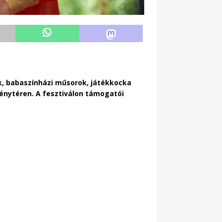
ek, babaszínházi műsorok, játékkocka
vénytéren. A fesztiválon támogatói