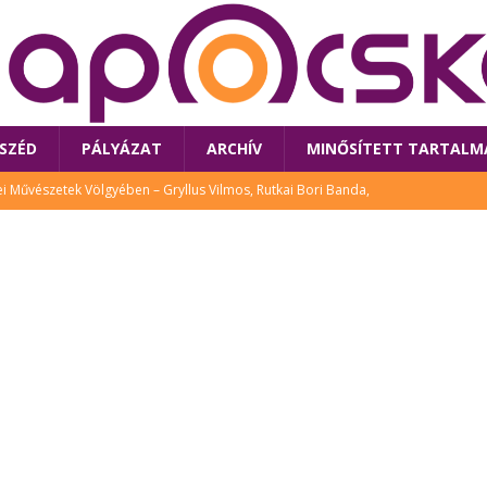
SZÉD
PÁLYÁZAT
ARCHÍV
MINŐSÍTETT TARTALM
 Művészetek Völgyében – Gryllus Vilmos, Rutkai Bori Banda,
TÚRA
 a látogatókat az idei Művészetek Völgye
CSALÁD
i Bori Bandájának az új lemeze – interjú Rutkai Borival – koncert az
A
klós író, költő idén a Művészetek Völgyében is fellép
KÖNYV
tt: lezárult Sorell illusztrációs pályázata
CSALÁD