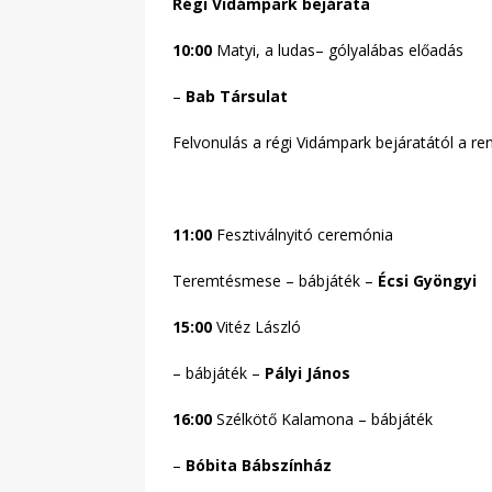
Régi Vidámpark bejárata
10:00
Matyi, a ludas– gólyalábas előadás
–
Bab Társulat
Felvonulás a régi Vidámpark bejáratától a r
11:00
Fesztiválnyitó ceremónia
Teremtésmese – bábjáték –
Écsi Gyöngyi
15:00
Vitéz László
– bábjáték –
Pályi János
16:00
Szélkötő Kalamona – bábjáték
–
Bóbita Bábszínház