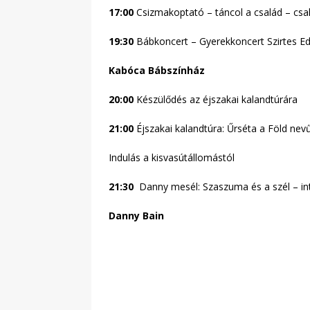
17:00
Csizmakoptató – táncol a család – csa
19:30
Bábkoncert – Gyerekkoncert Szirtes E
Kabóca Bábszínház
20:00
Készülődés az éjszakai kalandtúrára
21:00
Éjszakai kalandtúra: Űrséta a Föld nev
Indulás a kisvasútállomástól
21:30
Danny mesél: Szaszuma és a szél – int
Danny Bain