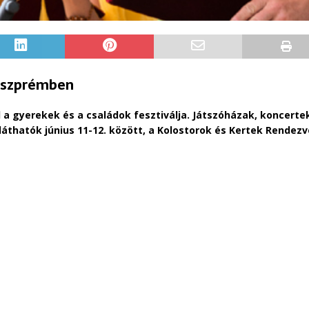
Veszprémben
l a gyerekek és a családok fesztiválja. Játszóházak, koncert
láthatók június 11-12. között, a Kolostorok és Kertek Rendez