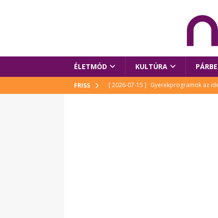
ÉLETMÓD
KULTÚRA
PÁRBE
[ 2026-07-15 ]
Gyerekprogramok az idei
FRISS
Szalóki Ági és még sokan mások
KUL
[ 2026-07-15 ]
Megújult köztérrel várja
[ 2026-07-15 ]
Pihitér – megjelent Rutka
idei Művészetek Völgyében
KULTÚR
[ 2026-06-29 ]
Apa kezdődik – Véssey Mi
[ 2026-08-03 ]
Új magyar mesehős születe