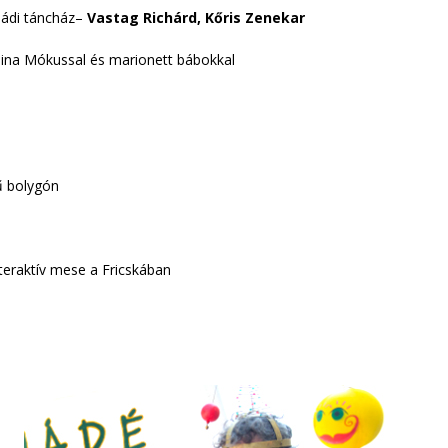
ládi táncház–
Vastag Richárd, Kőris Zenekar
dina Mókussal és marionett bábokkal
ű bolygón
eraktív mese a Fricskában