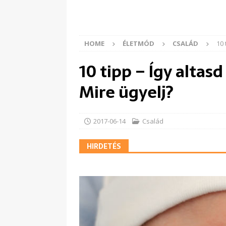
HOME
ÉLETMÓD
CSALÁD
10 
10 tipp – Így altas
Mire ügyelj?
2017-06-14
Család
HIRDETÉS