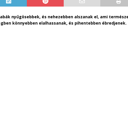
babák nyűgösebbek, és nehezebben alszanak el, ami termész
ségben könnyebben elalhassanak, és pihentebben ébredjenek.