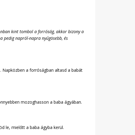
nban kint tombol a forróság, akkor bizony a
aba pedig napról-napra nyűgösebb, és
en. Napközben a forróságban altasd a babát
egő könnyebben mozoghasson a baba ágyában.
d le, mielőtt a baba ágyba kerül.