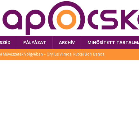
SZÉD
PÁLYÁZAT
ARCHÍV
MINŐSÍTETT TARTALM
 Művészetek Völgyében – Gryllus Vilmos, Rutkai Bori Banda,
TÚRA
 a látogatókat az idei Művészetek Völgye
CSALÁD
i Bori Bandájának az új lemeze – interjú Rutkai Borival – koncert az
A
klós író, költő idén a Művészetek Völgyében is fellép
KÖNYV
tt: lezárult Sorell illusztrációs pályázata
CSALÁD