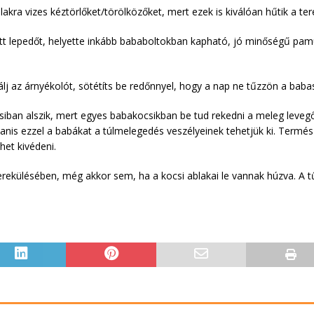
akra vizes kéztörlőket/törölközőket, mert ezek is kiválóan hűtik a ter
tott lepedőt, helyette inkább bababoltokban kapható, jó minőségű pamu
j az árnyékolót, sötétíts be redőnnyel, hogy a nap ne tűzzön a baba
iban alszik, mert egyes babakocsikban be tud rekedni a meleg levegő, 
yanis ezzel a babákat a túlmelegedés veszélyeinek tehetjük ki. Termés
het kivédeni.
erekülésében, még akkor sem, ha a kocsi ablakai le vannak húzva. A