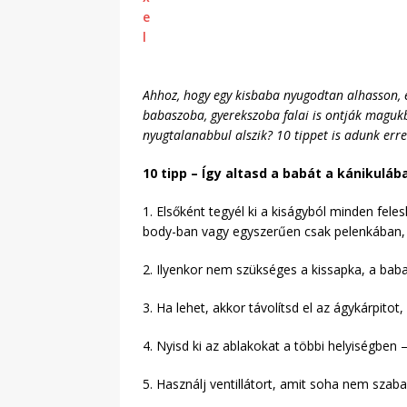
Ahhoz, hogy egy kisbaba nyugodtan alhasson, 
babaszoba, gyerekszoba falai is ontják magukb
nyugtalanabbul alszik? 10 tippet is adunk erre
10 tipp – Így altasd a babát a kánikuláb
1. Elsőként tegyél ki a kiságyból minden fel
body-ban vagy egyszerűen csak pelenkában, let
2. Ilyenkor nem szükséges a kissapka, a baba 
3. Ha lehet, akkor távolítsd el az ágykárpit
4. Nyisd ki az ablakokat a többi helyiségben 
5. Használj ventillátort, amit soha nem szaba