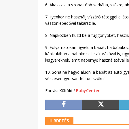
6. Akassz ki a szoba több sarkába, székre, abl
7. Ilyenkor ne használj vízzáró réteggel ellá
vászonlepedővel takarsz le.
8. Napközben húzd be a függönyöket, használ
9. Folyamatosan figyeld a babát, ha babakocs
kánikulában a babakocsi letakarásával is, ug
kisgyereknek, amit napernyő használatával le
10. Soha ne hagyd aludni a babát az autó gy
vészesen gyorsan fel tud szökni!
Forrás: Külföld /
BabyCenter
HIRDETÉS