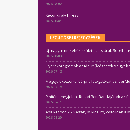
2026-08-02
Kacor király II. rész
2026-08-01
LEGUTÓBBI BEJEGYZÉSEK
Új magyar mesehős született: lezárult Sorell ill
2026-08-03
Gyerekprogramok az idei Művészetek Völgyében 
2026-07-15
Megújult köztérrel várja a látogatókat az idei 
2026-07-15
Pihitér – megjelent Rutkai Bori Bandájának az ú
2026-07-15
Apa kezdődik – Véssey Miklós író, költő idén a 
2026-06-29