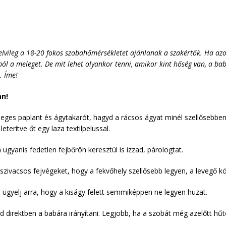
elvileg a 18-20 fokos szobahőmérsékletet ajánlanak a szakértők. Ha azo
ól a meleget. De mit lehet olyankor tenni, amikor kint hőség van, a b
. Íme!
an!
esleges paplant és ágytakarót, hagyd a rácsos ágyat minél szellősebb
erítve őt egy laza textilpelussal.
ugyanis fedetlen fejbőrön keresztül is izzad, párologtat.
ot, szivacsos fejvégeket, hogy a fekvőhely szellősebb legyen, a lev
– ügyelj arra, hogy a kiságy felett semmiképpen ne legyen huzat.
d direktben a babára irányítani. Legjobb, ha a szobát még azelőtt hűtö