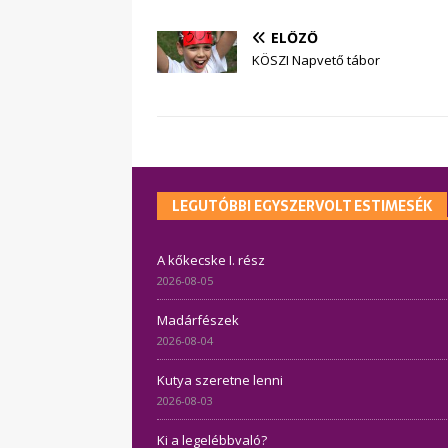
ELŐZŐ
KÖSZI Napvető tábor
LEGUTÓBBI EGYSZERVOLT ESTIMESÉK
A kőkecske I. rész
2026-08-05
Madárfészek
2026-08-04
Kutya szeretne lenni
2026-08-03
Ki a legelébbvaló?