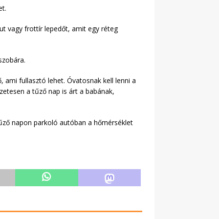
et.
t vagy frottír lepedőt, amit egy réteg
szobára.
ami fullasztó lehet. Óvatosnak kell lenni a
zetesen a tűző nap is árt a babának,
 tűző napon parkoló autóban a hőmérséklet