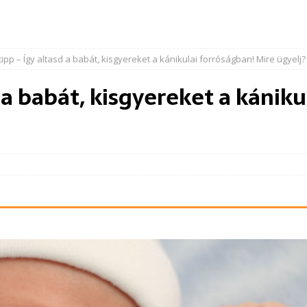
tipp – Így altasd a babát, kisgyereket a kánikulai forróságban! Mire ügyelj?
d a babát, kisgyereket a kánik