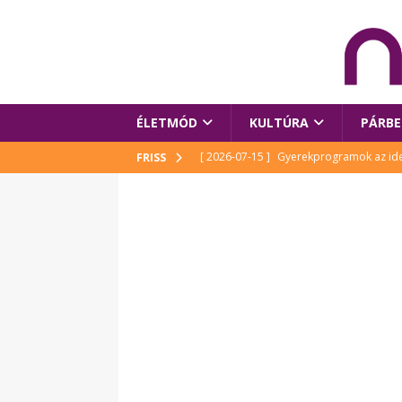
ÉLETMÓD
KULTÚRA
PÁRBE
[ 2026-07-15 ]
Gyerekprogramok az idei
FRISS
Szalóki Ági és még sokan mások
KUL
[ 2026-07-15 ]
Megújult köztérrel várja
[ 2026-07-15 ]
Pihitér – megjelent Rutka
idei Művészetek Völgyében
KULTÚR
[ 2026-06-29 ]
Apa kezdődik – Véssey Mi
[ 2026-08-03 ]
Új magyar mesehős születe