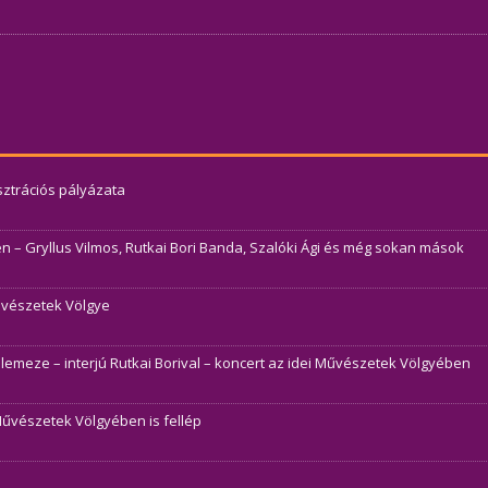
usztrációs pályázata
– Gryllus Vilmos, Rutkai Bori Banda, Szalóki Ági és még sokan mások
Művészetek Völgye
j lemeze – interjú Rutkai Borival – koncert az idei Művészetek Völgyében
Művészetek Völgyében is fellép