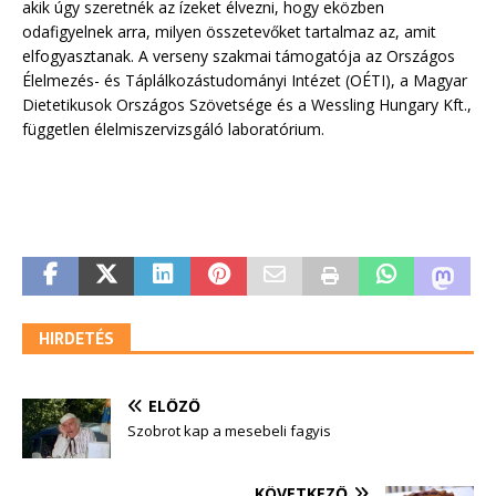
akik úgy szeretnék az ízeket élvezni, hogy eközben
odafigyelnek arra, milyen összetevőket tartalmaz az, amit
elfogyasztanak. A verseny szakmai támogatója az Országos
Élelmezés- és Táplálkozástudományi Intézet (OÉTI), a Magyar
Dietetikusok Országos Szövetsége és a Wessling Hungary Kft.,
független élelmiszervizsgáló laboratórium.
HIRDETÉS
ELŐZŐ
Szobrot kap a mesebeli fagyis
KÖVETKEZŐ