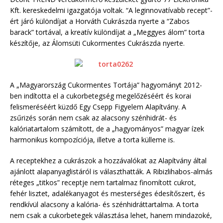
Kft. kereskedelmi igazgatója voltak. “A leginnovatívabb recept”-
ért járó különdíjat a Horváth Cukrászda nyerte a “Zabos
barack” tortával, a kreatív különdíjat a „Meggyes álom” torta
készítője, az Álomsüti Cukormentes Cukrászda nyerte.
A „Magyarország Cukormentes Tortája” hagyományt 2012-
ben indította el a cukorbetegség megelőzéséért és korai
felismeréséért küzdő Egy Csepp Figyelem Alapítvány. A
zsűrizés során nem csak az alacsony szénhidrát- és
kalóriatartalom számított, de a „hagyományos” magyar ízek
harmonikus kompozíciója, illetve a torta külleme is.
A receptekhez a cukrászok a hozzávalókat az Alapítvány által
ajánlott alapanyaglistáról is választhatták. A Ribizlihabos-almás
réteges „titkos” receptje nem tartalmaz finomított cukrot,
fehér lisztet, adalékanyagot és mesterséges édesítőszert, és
rendkívül alacsony a kalória- és szénhidráttartalma. A torta
nem csak a cukorbetegek választása lehet, hanem mindazoké,