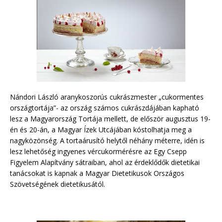
Nándori László aranykoszorús cukrászmester „cukormentes
országtortája”- az ország számos cukrászdájában kapható
lesz a Magyarország Tortája mellett, de először augusztus 19-
én és 20-án, a Magyar Ízek Utcájában kóstolhatja meg a
nagyközönség. A tortaárusító helytől néhány méterre, idén is
lesz lehetőség ingyenes vércukormérésre az Egy Csepp
Figyelem Alapítvány sátraiban, ahol az érdeklődők dietetikai
tanácsokat is kapnak a Magyar Dietetikusok Országos
Szövetségének dietetikusától.