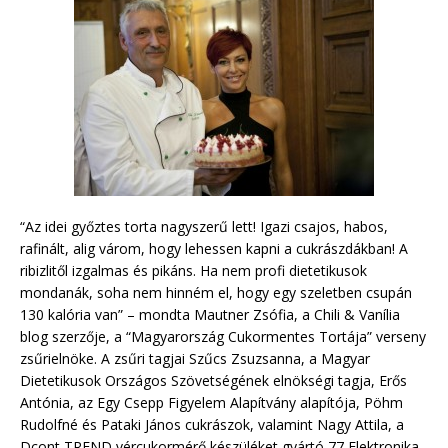
“Az idei győztes torta nagyszerű lett! Igazi csajos, habos,
rafinált, alig várom, hogy lehessen kapni a cukrászdákban! A
ribizlitől izgalmas és pikáns. Ha nem profi dietetikusok
mondanák, soha nem hinném el, hogy egy szeletben csupán
130 kalória van” – mondta Mautner Zsófia, a Chili & Vanília
blog szerzője, a “Magyarország Cukormentes Tortája” verseny
zsűrielnöke. A zsűri tagjai Szűcs Zsuzsanna, a Magyar
Dietetikusok Országos Szövetségének elnökségi tagja, Erős
Antónia, az Egy Csepp Figyelem Alapítvány alapítója, Pöhm
Rudolfné és Pataki János cukrászok, valamint Nagy Attila, a
Dcont TREND vércukormérő készüléket gyártó 77 Elektronika