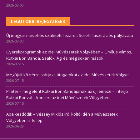
2026-08-03
LEGUTÓBBI BEJEGYZÉSEK
Új magyar mesehős született: lezárult Sorell illusztrációs pályázata
2026-08-03
Gyerekprogramok az idei Művészetek Völgyében – Gryllus Vilmos,
Rutkai Bori Banda, Szalóki Ági és még sokan mások
2026-07-15
Megújult köztérrel várja a látogatókat az idei Művészetek Völgye
2026-07-15
Pihitér – megjelent Rutkai Bori Bandájának az új lemeze – interjú
Rutkai Borival – koncert az idei Művészetek Völgyében
2026-07-15
Apa kezdődik – Véssey Miklós író, költő idén a Művészetek
Völgyében is fellép
2026-06-29