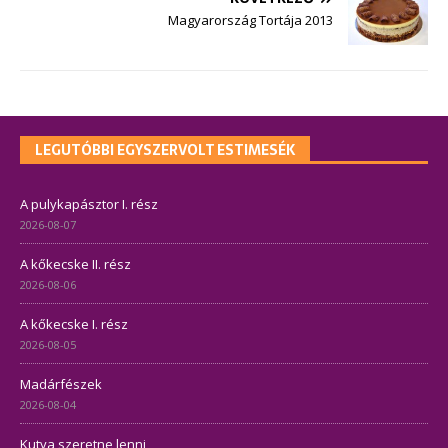
Magyarország Tortája 2013
LEGUTÓBBI EGYSZERVOLT ESTIMESÉK
A pulykapásztor I. rész
2026-08-07
A kőkecske II. rész
2026-08-06
A kőkecske I. rész
2026-08-05
Madárfészek
2026-08-04
Kutya szeretne lenni