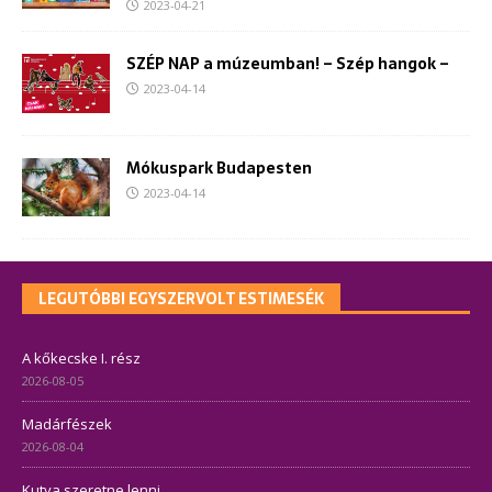
2023-04-21
SZÉP NAP a múzeumban! – Szép hangok –
2023-04-14
Mókuspark Budapesten
2023-04-14
LEGUTÓBBI EGYSZERVOLT ESTIMESÉK
A kőkecske I. rész
2026-08-05
Madárfészek
2026-08-04
Kutya szeretne lenni