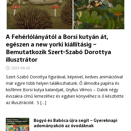
A Fehérlólányától a Borsi kutyán át,
egészen a new yorki kiállításig –
Bemutatkozik Szert-Szabó Dorottya
illusztrátor
2023-04-26
Szert-Szabó Dorottya figuráival, képeivel, kedves animációival
már egyre több helyen találkozhatunk. Ő álmodta papírra és
kisfilmre Borsi kutya kalandjait, Gryllus Vilmos – Dalok négy
évszakra című lemezéhez és egyben könyvéhez is ő készítette
az illusztrációit. S
[…]
Bogyó és Babóca újra segít – Gyereknapi
adományakció az óvodáknak