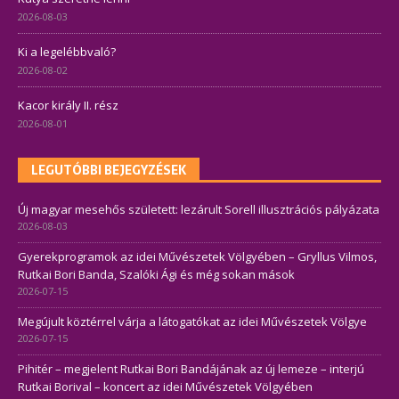
2026-08-03
Ki a legelébbvaló?
2026-08-02
Kacor király II. rész
2026-08-01
LEGUTÓBBI BEJEGYZÉSEK
Új magyar mesehős született: lezárult Sorell illusztrációs pályázata
2026-08-03
Gyerekprogramok az idei Művészetek Völgyében – Gryllus Vilmos,
Rutkai Bori Banda, Szalóki Ági és még sokan mások
2026-07-15
Megújult köztérrel várja a látogatókat az idei Művészetek Völgye
2026-07-15
Pihitér – megjelent Rutkai Bori Bandájának az új lemeze – interjú
Rutkai Borival – koncert az idei Művészetek Völgyében