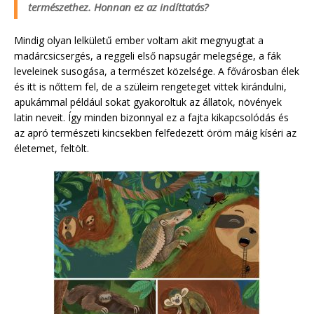
természethez. Honnan ez az indíttatás?
Mindig olyan lelkületű ember voltam akit megnyugtat a
madárcsicsergés, a reggeli első napsugár melegsége, a fák
leveleinek susogása, a természet közelsége. A fővárosban élek
és itt is nőttem fel, de a szüleim rengeteget vittek kirándulni,
apukámmal például sokat gyakoroltuk az állatok, növények
latin neveit. Így minden bizonnyal ez a fajta kikapcsolódás és
az apró természeti kincsekben felfedezett öröm máig kíséri az
életemet, feltölt.