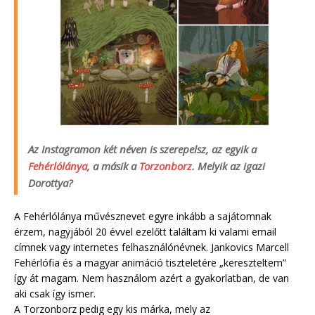
Az Instagramon két néven is szerepelsz, az egyik a
Fehérlólánya
, a másik a
Torzonborz
. Melyik az igazi
Dorottya?
A Fehérlólánya művésznevet egyre inkább a sajátomnak
érzem, nagyjából 20 évvel ezelőtt találtam ki valami email
címnek vagy internetes felhasználónévnek. Jankovics Marcell
Fehérlófia és a magyar animáció tiszteletére „kereszteltem”
így át magam. Nem használom azért a gyakorlatban, de van
aki csak így ismer.
A Torzonborz pedig egy kis márka, mely az