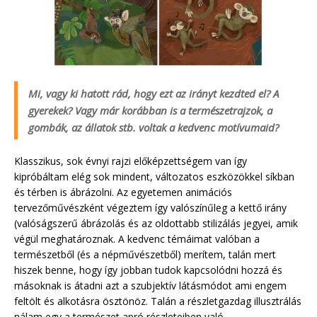
Mi, vagy ki hatott rád, hogy ezt az irányt kezdted el? A
gyerekek? Vagy már korábban is a természetrajzok, a
gombák, az állatok stb. voltak a kedvenc motívumaid?
Klasszikus, sok évnyi rajzi előképzettségem van így
kipróbáltam elég sok mindent, változatos eszközökkel síkban
és térben is ábrázolni. Az egyetemen animációs
tervezőművészként végeztem így valószínűleg a kettő irány
(valóságszerű ábrázolás és az oldottabb stilizálás jegyei, amik
végül meghatároznak. A kedvenc témáimat valóban a
természetből (és a népművészetből) merítem, talán mert
hiszek benne, hogy így jobban tudok kapcsolódni hozzá és
másoknak is átadni azt a szubjektív látásmódot ami engem
feltölt és alkotásra ösztönöz. Talán a részletgazdag illusztrálás
nálam egy a természet apró részleteiben való