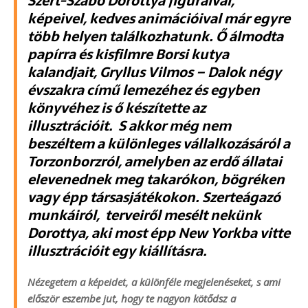
Szert-Szabó Dorottya figuráival,
képeivel, kedves animációival már egyre
több helyen találkozhatunk. Ő álmodta
papírra és kisfilmre Borsi kutya
kalandjait, Gryllus Vilmos – Dalok négy
évszakra című lemezéhez és egyben
könyvéhez is ő készítette az
illusztrációit. S akkor még nem
beszéltem a különleges vállalkozásáról a
Torzonborzról, amelyben az erdő állatai
elevenednek meg takarókon, bögréken
vagy épp társasjátékokon. Szerteágazó
munkáiról, terveiről mesélt nekünk
Dorottya, aki most épp New Yorkba vitte
illusztrációit egy kiállításra.
Nézegetem a képeidet, a különféle megjelenéseket, s ami
először eszembe jut, hogy te nagyon kötődsz a