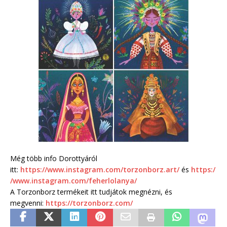
Még több info Dorottyáról
itt:
https://www.instagram.com/torzonborz.art/
és
https:/
/www.instagram.com/feherlolanya/
A Torzonborz termékeit itt tudjátok megnézni, és
megvenni:
https://torzonborz.com/