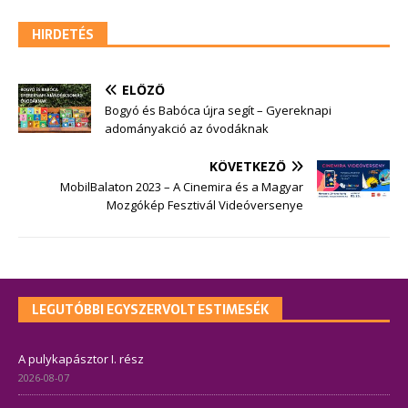
HIRDETÉS
ELŐZŐ
Bogyó és Babóca újra segít – Gyereknapi
adományakció az óvodáknak
KÖVETKEZŐ
MobilBalaton 2023 – A Cinemira és a Magyar
Mozgókép Fesztivál Videóversenye
LEGUTÓBBI EGYSZERVOLT ESTIMESÉK
A pulykapásztor I. rész
2026-08-07