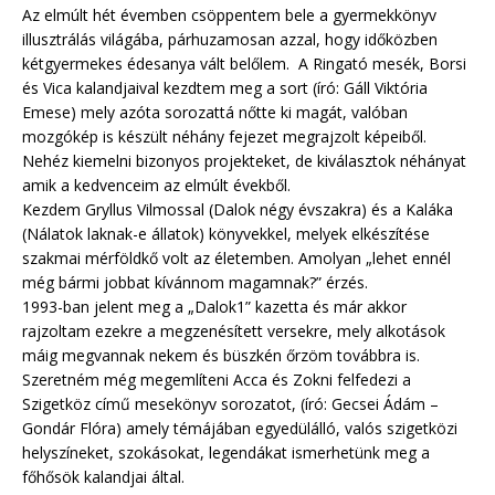
Az elmúlt hét évemben csöppentem bele a gyermekkönyv
illusztrálás világába, párhuzamosan azzal, hogy időközben
kétgyermekes édesanya vált belőlem. A Ringató mesék, Borsi
és Vica kalandjaival kezdtem meg a sort (író: Gáll Viktória
Emese) mely azóta sorozattá nőtte ki magát, valóban
mozgókép is készült néhány fejezet megrajzolt képeiből.
Nehéz kiemelni bizonyos projekteket, de kiválasztok néhányat
amik a kedvenceim az elmúlt évekből.
Kezdem Gryllus Vilmossal (Dalok négy évszakra) és a Kaláka
(Nálatok laknak-e állatok) könyvekkel, melyek elkészítése
szakmai mérföldkő volt az életemben. Amolyan „lehet ennél
még bármi jobbat kívánnom magamnak?” érzés.
1993-ban jelent meg a „Dalok1” kazetta és már akkor
rajzoltam ezekre a megzenésített versekre, mely alkotások
máig megvannak nekem és büszkén őrzöm továbbra is.
Szeretném még megemlíteni Acca és Zokni felfedezi a
Szigetköz című mesekönyv sorozatot, (író: Gecsei Ádám –
Gondár Flóra) amely témájában egyedülálló, valós szigetközi
helyszíneket, szokásokat, legendákat ismerhetünk meg a
főhősök kalandjai által.