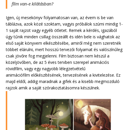
film van-e kilátásban?
Igen, új mesekönyv folyamatosan van, az évem is be van
táblázva, azok közé szoktam, vagyis próbálok szúrni mindig 1-
1 saját rajzot vagy egyéb ötletet. Remek a kérdés, igazából
úgy tűnik minden csillag összeállt és idén bele is vághatok az
első saját könyvem elkészítésébe, amiről még nem szeretnék
többet elárulni, mert hosszú tervezői folyamat és valószínűleg
csak jövőre fog megjelenni. Film biztosan nem készül a
közeljövőben, de az 5 éves tervben szerepel animációs
rövidfilm, vagy egy nagyobb lélegzetvételű
animációfilm előkészítésének, tervezésének a kivitelezése. Ez
majd eldől, addig maradnak a gifek és a kisebb megmozduló
rajzok amik a saját szórakoztatásomra készülnek.