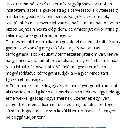
illusztrációimból készített termékek gyűjtőneve. 2019-ben
indítottam, azóta is gyakorlatilag a tervezéstől a kivitelezésig
mindent egyedül készítek benne. Bögréket szublimálok,
takarókat és neszeszereket varrok, háát.., nem unatkozom az
biztos. Sajnos nincs rá elég időm, de amikor jut akkor mindig
valami újdonságon töröm a fejem.
Természet ihlette témákat dolgozok fel és nem titkolt célom a
gyermek közönség megszólítása, a játszva tanulás
támogatása. Több edukatív természetes játékom van, illetve
nagy sláger a madárhatározó takaró, melyen 45 hazai madár
rajza látható és olvasható. Vásárlóim egyes termékeim
megvásárlásával támogatni tudják a Magyar Madártani
Egyesület munkáját.
A Torzonborz eredetileg egy kis kalandvágyó gondtalan süni,
aki cserfes, mindig kócos és piszkos, szimbóluma egy boldog,
élményekkel gazdag kisgyermeknek. Szeretnék egy ilyen
világot teremteni a fiaim miatt is és amíg tudok azért fogok
küzdeni, hogy ami a kezem közül kikerül másokat és engem is
boldoggá tudjon tenni.