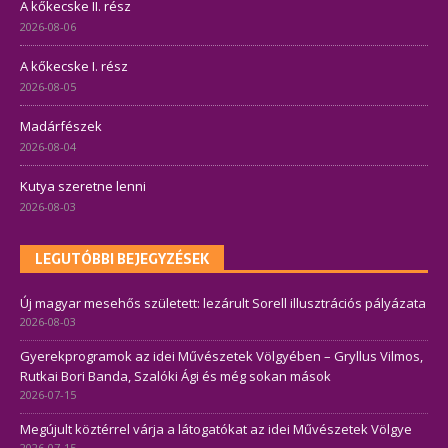
A kőkecske II. rész
2026-08-06
A kőkecske I. rész
2026-08-05
Madárfészek
2026-08-04
Kutya szeretne lenni
2026-08-03
LEGUTÓBBI BEJEGYZÉSEK
Új magyar mesehős született: lezárult Sorell illusztrációs pályázata
2026-08-03
Gyerekprogramok az idei Művészetek Völgyében – Gryllus Vilmos,
Rutkai Bori Banda, Szalóki Ági és még sokan mások
2026-07-15
Megújult köztérrel várja a látogatókat az idei Művészetek Völgye
2026-07-15