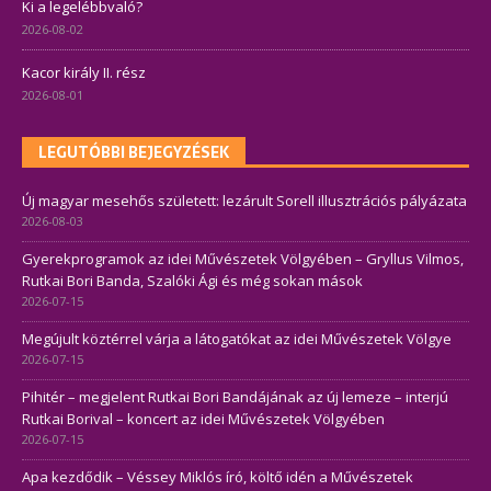
Ki a legelébbvaló?
2026-08-02
Kacor király II. rész
2026-08-01
LEGUTÓBBI BEJEGYZÉSEK
Új magyar mesehős született: lezárult Sorell illusztrációs pályázata
2026-08-03
Gyerekprogramok az idei Művészetek Völgyében – Gryllus Vilmos,
Rutkai Bori Banda, Szalóki Ági és még sokan mások
2026-07-15
Megújult köztérrel várja a látogatókat az idei Művészetek Völgye
2026-07-15
Pihitér – megjelent Rutkai Bori Bandájának az új lemeze – interjú
Rutkai Borival – koncert az idei Művészetek Völgyében
2026-07-15
Apa kezdődik – Véssey Miklós író, költő idén a Művészetek