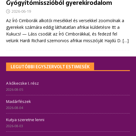
Gyógyítómisszióból gyerekirodalom
2026-06-19
Az Író Cimborák alkotói mesékkel és versekkel zoomolnak a
gyerekek számára eddig láthatatlan afrikai küldetésre Itt a
Kukucs! — Láss csodát az Író Cimborákkal, és fedezd fel
velünk Hardi Richard szemorvos afrikai misszióját Hajdú D.
[…]
LEGUTÓBBI EGYSZERVOLT ESTIMESÉK
A kőkecske I. rész
2026-08-05
Madárfészek
2026-08-04
Kutya szeretne lenni
2026-08-03