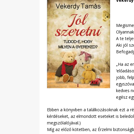
Vekerdy
Megismer
Olyannak
A te telje
Aki jól s
Befogadj
„Ha az em
‘előadáso
jobb, fel
egyszóva
kedves nő
egész egy
Ebben a könyvben a találkozásoknak ezt a ré
kérdéseket, az elmondott eseteket is beledo
megszólalójával.)
Míg az előző kötetben, az Érzelmi biztonság