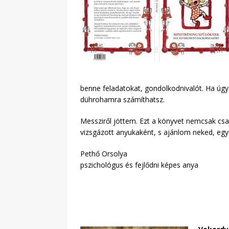
benne feladatokat, gondolkodnivalót. Ha úgy
dührohamra számíthatsz.
Messziről jöttem. Ezt a könyvet nemcsak csa
vizsgázott anyukaként, s ajánlom neked, együ
Pethő Orsolya
pszichológus és fejlődni képes anya