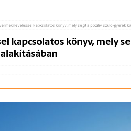
yermekneveléssel kapcsolatos könyv, mely segít a pozitív szülő-gyerek k
l kapcsolatos könyv, mely segí
ialakításában