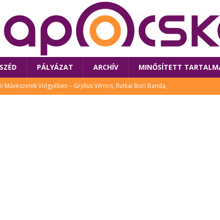
SZÉD
PÁLYÁZAT
ARCHÍV
MINŐSÍTETT TARTALM
 Művészetek Völgyében – Gryllus Vilmos, Rutkai Bori Banda,
TÚRA
 a látogatókat az idei Művészetek Völgye
CSALÁD
i Bori Bandájának az új lemeze – interjú Rutkai Borival – koncert az
A
klós író, költő idén a Művészetek Völgyében is fellép
KÖNYV
tt: lezárult Sorell illusztrációs pályázata
CSALÁD