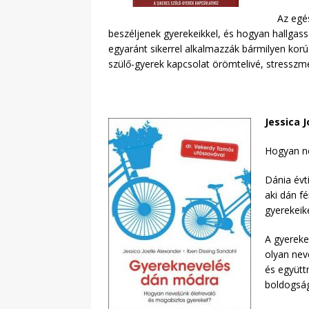
Az egé
beszéljenek gyerekeikkel, és hogyan hallgass
egyaránt sikerrel alkalmazzák bármilyen korú 
szülő-gyerek kapcsolat örömtelivé, stressz
Jessica 
Hogyan ne
Dánia évt
aki dán f
gyerekeike
A gyereke
olyan nev
és együtt
boldogság