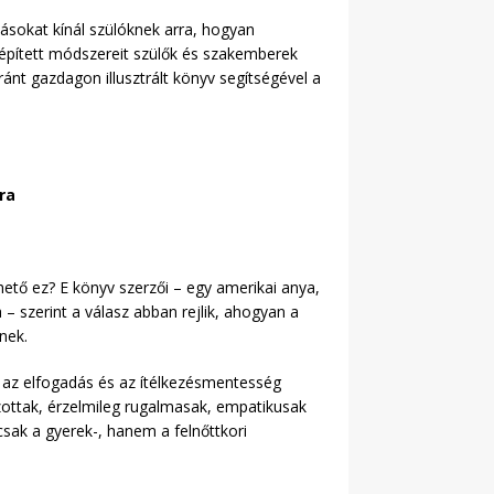
ásokat kínál szülóknek arra, hogyan
elépített módszereit szülők és szakemberek
ránt gazdagon illusztrált könyv segítségével a
ra
ető ez? E könyv szerzői – egy amerikai anya,
 – szerint a válasz abban rejlik, ahogyan a
nek.
s, az elfogadás és az ítélkezésmentesség
ottak, érzelmileg rugalmasak, empatikusak
ak a gyerek-, hanem a felnőttkori