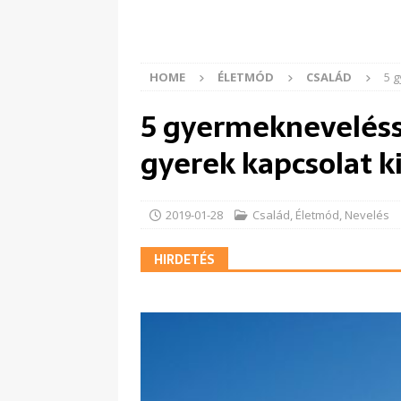
HOME
ÉLETMÓD
CSALÁD
5 g
5 gyermeknevelésse
gyerek kapcsolat k
2019-01-28
Család
,
Életmód
,
Nevelés
HIRDETÉS