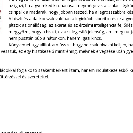
az igazi, ha a gyereked kirohanásai megmérgezik a családi légkör
csiripelik a madarak, hogy jobban teszed, ha a legrosszabbra ké
A hiszti és a dackorszak valóban a leginkább kiborító része a gy
játszik az önállóság, az akarat és az érzelmi intelligencia fejlődé
meggyőzni, hogy a hiszti, ez az idegesítő jelenség, ami meg tudj
nem pusztán púp a hátunkon, hanem igazi kincs.
Könyvemet úgy állítottam össze, hogy ne csak olvasni kelljen, ha
 vesszük, ez egy hisztikezelő minitréning, melynek elvégzése után g
ládokkal foglalkozó szakemberként írtam, hanem indulatkezelésből k
ttérzéssel és szeretettel.