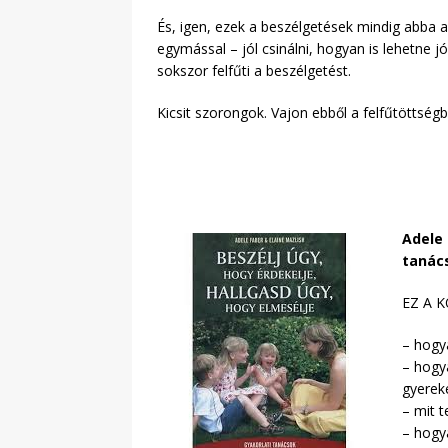
És, igen, ezek a beszélgetések mindig abba a
egymással – jól csinálni, hogyan is lehetne 
sokszor felfűti a beszélgetést.
Kicsit szorongok. Vajon ebből a felfűtöttségb
Adele 
tanác
EZ A 
– hogya
– hogy
gyerek
– mit t
– hogya