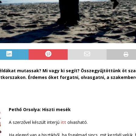
ldákat mutassak? Mi vagy ki segít? Összegyűjtöttünk öt sz
tkorszakon. Érdemes őket forgatni, olvasgatni, a szakember
Pethő Orsolya: Hiszti mesék
A szerzővel készült interjú
itt
olvasható.
Ha eleged van a hisztikből, ha fogalmad sincs, mit kezdjél velü