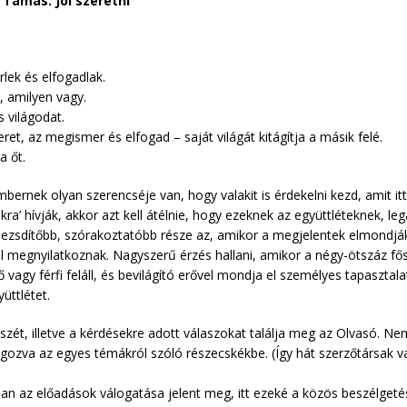
 Tamás: Jól szeretni
lek és elfogadlak.
, amilyen vagy.
s világodat.
zeret, az megismer és elfogad – saját világát kitágítja a másik felé.
a őt.
bernek olyan szerencséje van, hogy valakit is érdekelni kezd, amit itt
kra’ hívják, akkor azt kell átélnie, hogy ezeknek az együttléteknek, le
pezsdítőbb, szórakoztatóbb része az, amikor a megjelentek elmondják 
l megnyilatkoznak. Nagyszerű érzés hallani, amikor a négy-ötszáz fő
 vagy férfi feláll, és bevilágító erővel mondja el személyes tapasztal
üttlétet.
szét, illetve a kérdésekre adott válaszokat találja meg az Olvasó. N
lgozva az egyes témákról szóló részecskékbe. (Így hát szerzőtársak 
ban az előadások válogatása jelent meg, itt ezeké a közös beszélgeté