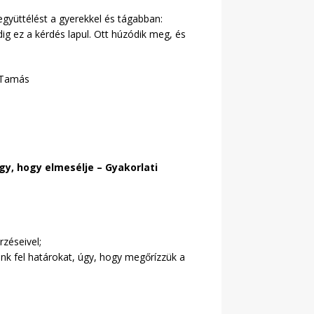
együttélést a gyerekkel és tágabban:
ig ez a kérdés lapul. Ott húzódik meg, és
y Tamás
úgy, hogy elmesélje
– Gyakorlati
rzéseivel;
nk fel határokat, úgy, hogy megőrízzük a