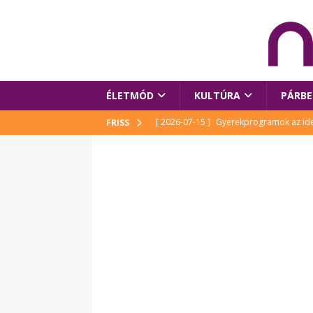
ÉLETMÓD
KULTÚRA
PÁRBE
[ 2026-07-15 ]
Gyerekprogramok az idei
FRISS
Szalóki Ági és még sokan mások
KUL
[ 2026-07-15 ]
Megújult köztérrel várja
[ 2026-07-15 ]
Pihitér – megjelent Rutka
idei Művészetek Völgyében
KULTÚR
[ 2026-06-29 ]
Apa kezdődik – Véssey Mi
[ 2026-08-03 ]
Új magyar mesehős születe