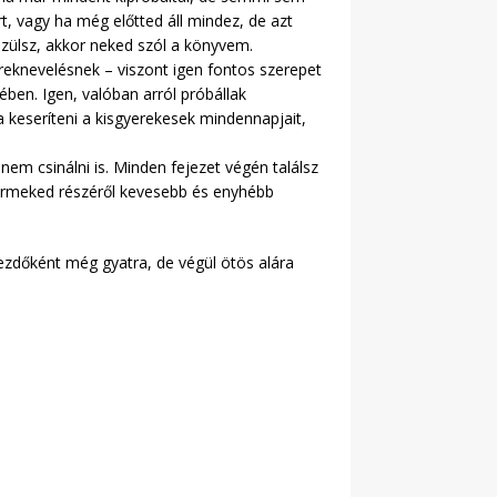
t, vagy ha még előtted áll mindez, de azt
szülsz, akkor neked szól a könyvem.
ereknevelésnek – viszont igen fontos szerepet
sében. Igen, valóban arról próbállak
a keseríteni a kisgyerekesek mindennapjait,
nem csinálni is. Minden fejezet végén találsz
yermeked részéről kevesebb és enyhébb
ezdőként még gyatra, de végül ötös alára