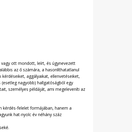
 vagy ott mondott, leírt, és úgynevezett
galábbis az ő számára, a hasonlíthatatlanul
kérdéseiket, aggályaikat, ellenvetéseiket,
s (esetleg nagyobb) hallgatóságból egy
atait, személyes példáját, ami megeleveníti az
em kérdés-felelet formájában, hanem a
vagyunk hat-nyolc év néhány száz
seké.