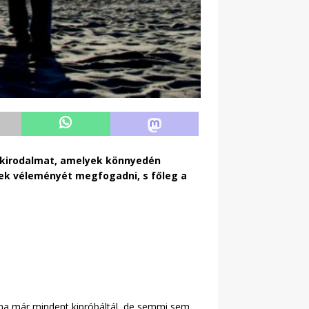
akirodalmat, amelyek könnyedén
ek véleményét megfogadni, s főleg a
k, ha már mindent kipróbáltál, de semmi sem