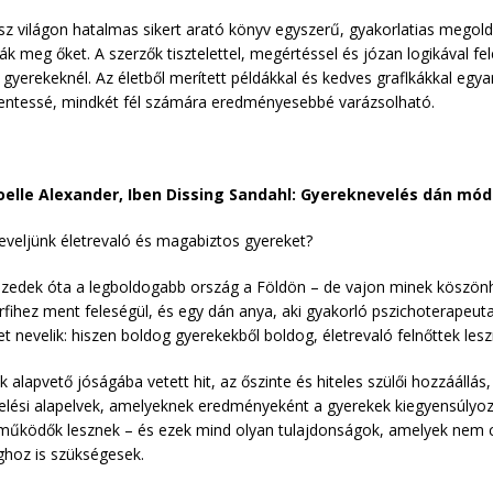
sz világon hatalmas sikert arató könyv egyszerű, gyakorlatias megold
ák meg őket. A szerzők tisztelettel, megértéssel és józan logikával f
gyerekeknél. Az életből merített példákkal és kedves graflkákkal egya
mentessé, mindkét fél számára eredményesebbé varázsolható.
Joelle Alexander, Iben Dissing Sandahl: Gyereknevelés dán mód
veljünk életrevaló és magabiztos gyereket?
izedek óta a legboldogabb ország a Földön – de vajon minek köszönh
érfihez ment feleségül, és egy dán anya, aki gyakorló pszichoterapeuta
t nevelik: hiszen boldog gyerekekből boldog, életrevaló felnőttek lesz
k alapvető jóságába vetett hit, az őszinte és hiteles szülői hozzáállá
elési alapelvek, amelyeknek eredményeként a gyerekek kiegyensúlyoz
működők lesznek – és ezek mind olyan tulajdonságok, amelyek nem cs
hoz is szükségesek.