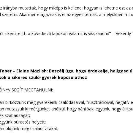
z irányba mutattak, hogy miképp is kellene, hogyan is lehetne ezt az 
jól szeretni. Akármerre ágaznak is el az egyes témák, a mélyükben mind
ől sikerül-e itt, a következő lapokon valamit is visszaadni?” – Vekerd
Faber – Elaine Mazlish: Beszélj úgy, hogy érdekelje, hallgasd 
sok a sikeres szülő-gyerek kapcsolathoz
KÖNYV SEGÍT MEGTANULNI:
n birkózzunk meg gyerekeink csalódásaival, frusztrációival, negatív é
an mutassuk ki mérgünket anélkül, hogy bántóak legyünk, hogy állítsu
ek szabadságát;
együnk büntetés helyett;
n oldjunk meg családi vitákat.