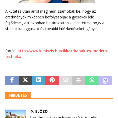
A kutatás után arról még nem számoltak be, hogy az
eredmények miképpen befolyásolják a gyerekek lelki
fejlődését, azt azonban határozottan kijelentették, hogy a
statisztika aggasztó és további intézkedéseket igényel.
forrás:
http://www.kicsisziv.hu/cikkek/babak-es-modern-
technika
HIRDETÉS
ELŐZŐ
Liget Fesztivál az autómentes Városligetért