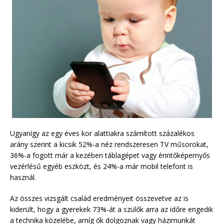
Ugyanígy az egy éves kor alattiakra számított százalékos
arány szerint a kicsik 52%-a néz rendszeresen TV műsorokat,
36%-a fogott már a kezében táblagépet vagy érintőképernyős
vezérlésű egyéb eszközt, és 24%-a már mobil telefont is
használ.
Az összes vizsgált család eredményeit összevetve az is
kiderült, hogy a gyerekek 73%-át a szülők arra az időre engedik
a technika közelébe, amíg ők dolgoznak vagy házimunkát