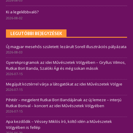
2026-08-03
Ki a legelébbvaló?
2026-08-02
LEGUTÓBBI BEJEGYZÉSEK
Új magyar mesehős született: lezárult Sorell illusztrációs pályázata
2026-08-03
Gyerekprogramok az idei Művészetek Völgyében – Gryllus Vilmos,
Rutkai Bori Banda, Szalóki Ági és még sokan mások
2026-07-15
Megújult köztérrel várja a látogatókat az idei Művészetek Völgye
2026-07-15
Pihitér – megjelent Rutkai Bori Bandájának az új lemeze – interjú
Rutkai Borival – koncert az idei Művészetek Völgyében
2026-07-15
Apa kezdődik – Véssey Miklós író, költő idén a Művészetek
Völgyében is fellép
2026-06-29