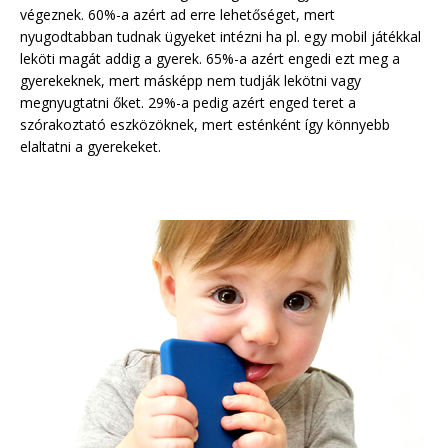
végeznek. 60%-a azért ad erre lehetőséget, mert
nyugodtabban tudnak ügyeket intézni ha pl. egy mobil játékkal
leköti magát addig a gyerek. 65%-a azért engedi ezt meg a
gyerekeknek, mert másképp nem tudják lekötni vagy
megnyugtatni őket. 29%-a pedig azért enged teret a
szórakoztató eszközöknek, mert esténként így könnyebb
elaltatni a gyerekeket.