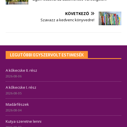
KÖVETKEZŐ
Szavazz a kedvenc könyvedre!
LEGUTÓBBI EGYSZERVOLT ESTIMESÉK
A kőkecske II. rész
2026-08-06
A kőkecske I. rész
2026-08-05
Madárfészek
2026-08-04
Kutya szeretne lenni