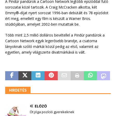
A Pindúr pandúrok a Cartoon Network legtöbb epizóddal futó
sorozatai közé tartozik. A Craig McCracken alkotta, két
Emmy®-díjat nyert sorozat 1996-ban debütált és 78 epizódot
ért meg, emellett egy film is készült a Warner Bros.
stúdiójában, amelyet 2002-ben mutattak be.
Több mint 2,5 millió dolláros bevétellel a Pindúr pandúrok a
Cartoon Network egyik legerősebb brandje, a csatorna
lányoknak szóló márkái közül pedig az első, valamint az
egyetlen, amely világszerte divatmárkává is vált.
HIRDETÉS
ELŐZŐ
Öt jóga pozíció gyerekeknek