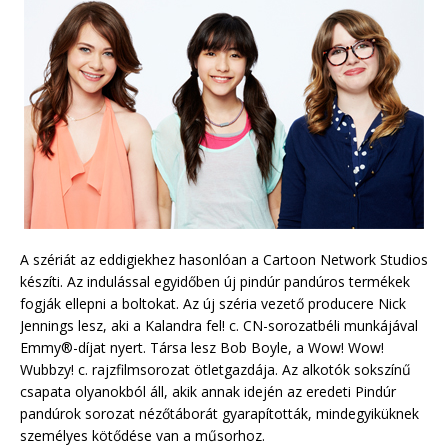
A szériát az eddigiekhez hasonlóan a Cartoon Network Studios
készíti. Az indulással egyidőben új pindúr pandúros termékek
fogják ellepni a boltokat. Az új széria vezető producere Nick
Jennings lesz, aki a Kalandra fel! c. CN-sorozatbéli munkájával
Emmy®-díjat nyert. Társa lesz Bob Boyle, a Wow! Wow!
Wubbzy! c. rajzfilmsorozat ötletgazdája. Az alkotók sokszínű
csapata olyanokból áll, akik annak idején az eredeti Pindúr
pandúrok sorozat nézőtáborát gyarapították, mindegyiküknek
személyes kötődése van a műsorhoz.