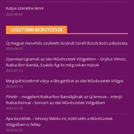
Kutya szeretne lenni
2026-08-03
LEGUTÓBBI BEJEGYZÉSEK
Új magyar mesehős született: lezárult Sorell illusztrációs pályázata
2026-08-03
Gyerekprogramok az idei Művészetek Völgyében – Gryllus Vilmos,
Rutkai Bori Banda, Szalóki Ági és még sokan mások
2026-07-15
Megújult köztérrel várja a látogatókat az idei Művészetek Völgye
2026-07-15
Pihitér – megjelent Rutkai Bori Bandájának az új lemeze – interjú
Rutkai Borival – koncert az idei Művészetek Völgyében
2026-07-15
Apa kezdődik – Véssey Miklós író, költő idén a Művészetek
Völgyében is fellép
2026-06-29