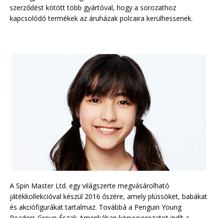
szerződést kötött több gyártóval, hogy a sorozathoz
kapcsolódó termékek az áruházak polcaira kerülhessenek.
A Spin Master Ltd. egy világszerte megvásárolható
játékkollekcióval készül 2016 őszére, amely plüssöket, babákat
és akciófigurákat tartalmaz. Továbbá a Penguin Young
Readers Group Észak-Amerikában könyvsorozatot indít a