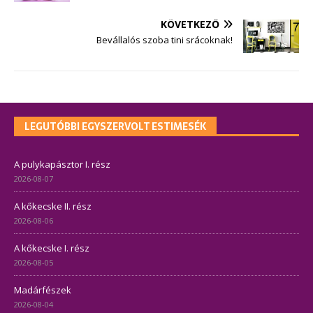
KÖVETKEZŐ
Bevállalós szoba tini srácoknak!
LEGUTÓBBI EGYSZERVOLT ESTIMESÉK
A pulykapásztor I. rész
2026-08-07
A kőkecske II. rész
2026-08-06
A kőkecske I. rész
2026-08-05
Madárfészek
2026-08-04