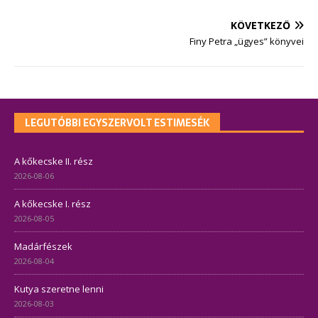
KÖVETKEZŐ
Finy Petra „ügyes” könyvei
LEGUTÓBBI EGYSZERVOLT ESTIMESÉK
A kőkecske II. rész
2026-08-06
A kőkecske I. rész
2026-08-05
Madárfészek
2026-08-04
Kutya szeretne lenni
2026-08-03