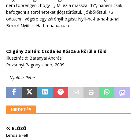
nem töprengeni, hogy –„ Mi ez a massza itt?”, hanem csak
befogadni a történeteket (ló)szőrőstül, (ló)bőrőstül. +S
odatenni végére egy zárónyihogást: Nyííí-ha-ha-ha-ha-ha!
Brrrrrr! Nyíííííííí- Ha-ha-haaaaaaa.
Czigány Zoltán: Csoda és Kósza a körül a föld
Illusztráció: Baranyai András
Pozsonyi Pagony kiadó, 2009
– Nyulász Péter –
HIRDETÉS
ELŐZŐ
Lehúz a Fel!