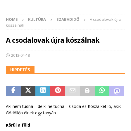
HOME
KULTÚRA
SZABADIDŐ
A csodalovak újra
kószálnak
A csodalovak újra kószálnak
2013-04-18
HIRDETÉS
Aki nem tudná – de ki ne tudná – Csoda és Kósza két ló, akik
Gödöllőn élnek egy tanyán.
Körül a föld