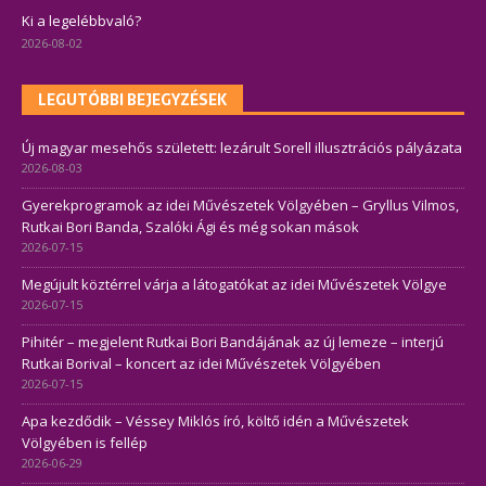
Ki a legelébbvaló?
2026-08-02
LEGUTÓBBI BEJEGYZÉSEK
Új magyar mesehős született: lezárult Sorell illusztrációs pályázata
2026-08-03
Gyerekprogramok az idei Művészetek Völgyében – Gryllus Vilmos,
Rutkai Bori Banda, Szalóki Ági és még sokan mások
2026-07-15
Megújult köztérrel várja a látogatókat az idei Művészetek Völgye
2026-07-15
Pihitér – megjelent Rutkai Bori Bandájának az új lemeze – interjú
Rutkai Borival – koncert az idei Művészetek Völgyében
2026-07-15
Apa kezdődik – Véssey Miklós író, költő idén a Művészetek
Völgyében is fellép
2026-06-29