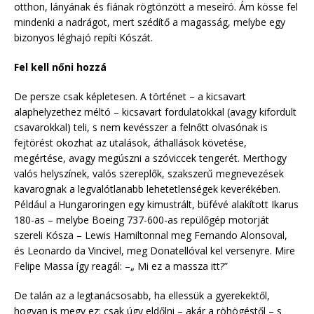
otthon, lányának és fiának rögtönzött a meseíró. Ám kösse fel
mindenki a nadrágot, mert szédítő a magasság, melybe egy
bizonyos léghajó repíti Kószát.
Fel kell nőni hozzá
De persze csak képletesen. A történet – a kicsavart
alaphelyzethez méltó – kicsavart fordulatokkal (avagy kifordult
csavarokkal) teli, s nem kevésszer a felnőtt olvasónak is
fejtörést okozhat az utalások, áthallások követése,
megértése, avagy megúszni a szóviccek tengerét. Merthogy
valós helyszínek, valós szereplők, szakszerű megnevezések
kavarognak a legvalótlanabb lehetetlenségek keverékében.
Például a Hungaroringen egy kimustrált, büfévé alakított Ikarus
180-as – melybe Boeing 737-600-as repülőgép motorját
szereli Kósza – Lewis Hamiltonnal meg Fernando Alonsoval,
és Leonardo da Vincivel, meg Donatellóval kel versenyre. Mire
Felipe Massa így reagál: –„ Mi ez a massza itt?”
De talán az a legtanácsosabb, ha ellessük a gyerekektől,
hogyan is megy ez: csak úgy eldőlni – akár a röhögéstől – s