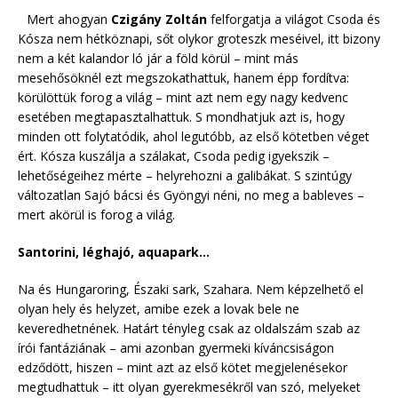
Mert ahogyan
Czigány Zoltán
felforgatja a világot Csoda és
Kósza nem hétköznapi, sőt olykor groteszk meséivel, itt bizony
nem a két kalandor ló jár a föld körül – mint más
mesehősöknél ezt megszokathattuk, hanem épp fordítva:
körülöttük forog a világ – mint azt nem egy nagy kedvenc
esetében megtapasztalhattuk. S mondhatjuk azt is, hogy
minden ott folytatódik, ahol legutóbb, az első kötetben véget
ért. Kósza kuszálja a szálakat, Csoda pedig igyekszik –
lehetőségeihez mérte – helyrehozni a galibákat. S szintúgy
változatlan Sajó bácsi és Gyöngyi néni, no meg a bableves –
mert akörül is forog a világ.
Santorini, léghajó, aquapark…
Na és Hungaroring, Északi sark, Szahara. Nem képzelhető el
olyan hely és helyzet, amibe ezek a lovak bele ne
keveredhetnének. Határt tényleg csak az oldalszám szab az
írói fantáziának – ami azonban gyermeki kíváncsiságon
edződött, hiszen – mint azt az első kötet megjelenésekor
megtudhattuk – itt olyan gyerekmesékről van szó, melyeket