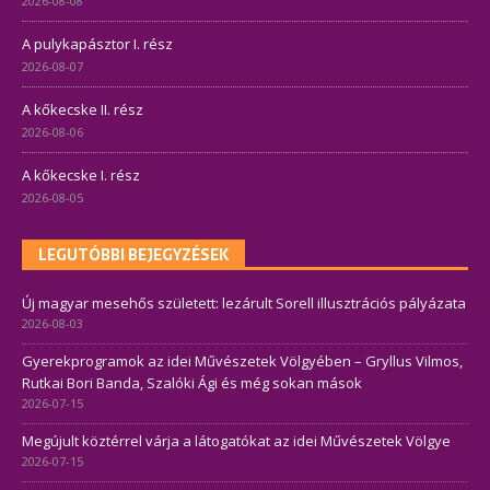
2026-08-08
A pulykapásztor I. rész
2026-08-07
A kőkecske II. rész
2026-08-06
A kőkecske I. rész
2026-08-05
LEGUTÓBBI BEJEGYZÉSEK
Új magyar mesehős született: lezárult Sorell illusztrációs pályázata
2026-08-03
Gyerekprogramok az idei Művészetek Völgyében – Gryllus Vilmos,
Rutkai Bori Banda, Szalóki Ági és még sokan mások
2026-07-15
Megújult köztérrel várja a látogatókat az idei Művészetek Völgye
2026-07-15