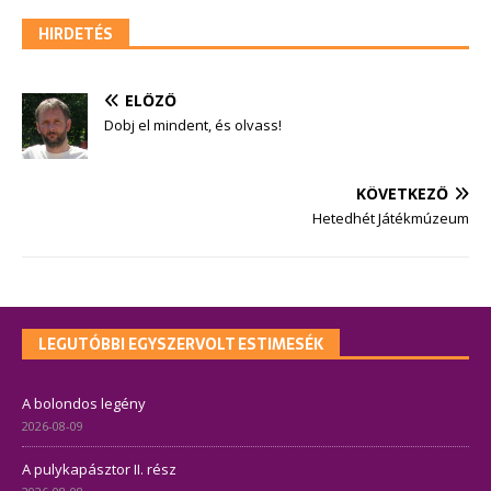
HIRDETÉS
ELŐZŐ
Dobj el mindent, és olvass!
KÖVETKEZŐ
Hetedhét Játékmúzeum
LEGUTÓBBI EGYSZERVOLT ESTIMESÉK
A bolondos legény
2026-08-09
A pulykapásztor II. rész