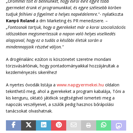
„
Örömmel tölt el bennünket, hogy évről évre egyre több
gyermeket érünk el programunkkal, és egyre szélesebb körben
tudjuk felhívni a figyelmet a helyes napvédelemre.
”- nyilatkozta
Kanyó Roland
a dm Marketing és PR menedzsere. –
„Fontosnak tartjuk, hogy a gyerekeket már a korai szocializációs
időszakban megismertessük a napon való helyes viselkedés
alapjaival, hogy ez a tudás a későbbi életük során a
mindennapjaik részévé váljon.”
A drogérialánc ezúton is köszönetet szeretne mondani
törzsvásárlóinak, hogy pontadományaikkal hozzájárultak a
kezdeményezés sikeréhez!
A nyertes óvodák listája a
www.napgyermekei.hu
oldalon
tekinthető meg, ahol a gyerekeket a program kabalája, Tóni a
kis kenguru, oktató játékok segítségével ismerteti meg a
napozás veszélyeivel, a szülők pedig hasznos bőrápolási
tanácsokat olvashatnak.