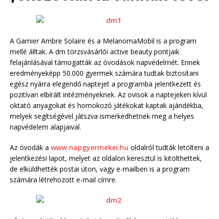
A Garnier Ambre Solaire és a MelanomaMobil is a program
mellé álltak. A dm törzsvásárlói active beauty pontjaik
felajánlásával támogatták az óvodások napvédelmét. Ennek
eredményeképp 50.000 gyermek számára tudtak biztosítani
egész nyárra elegendő naptejet a programba jelentkezett és
pozitívan elbírált intézményeknek. Az ovisok a naptejeken kívül
oktató anyagokat és homokozó játékokat kaptak ajándékba,
melyek segítségével játszva ismerkedhetnek meg a helyes
napvédelem alapjaival.
Az óvodák a
www.napgyermekei.hu
oldalról tudták letölteni a
jelentkezési lapot, melyet az oldalon keresztül is kitölthettek,
de elküldhették postai úton, vagy e-mailben is a program
számára létrehozott e-mail címre.