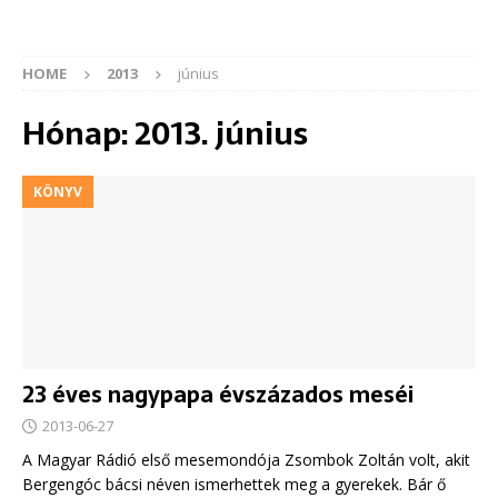
HOME
2013
június
Hónap:
2013. június
KÖNYV
23 éves nagypapa évszázados meséi
2013-06-27
A Magyar Rádió első mesemondója Zsombok Zoltán volt, akit
Bergengóc bácsi néven ismerhettek meg a gyerekek. Bár ő