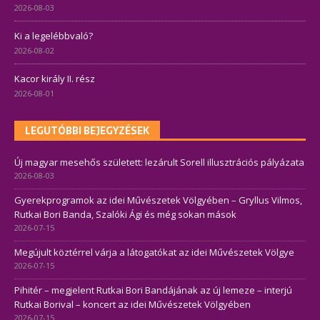
2026-08-03
Ki a legelébbvaló?
2026-08-02
Kacor király II. rész
2026-08-01
LEGUTÓBBI BEJEGYZÉSEK
Új magyar mesehős született: lezárult Sorell illusztrációs pályázata
2026-08-03
Gyerekprogramok az idei Művészetek Völgyében – Gryllus Vilmos,
Rutkai Bori Banda, Szalóki Ági és még sokan mások
2026-07-15
Megújult köztérrel várja a látogatókat az idei Művészetek Völgye
2026-07-15
Pihitér – megjelent Rutkai Bori Bandájának az új lemeze – interjú
Rutkai Borival – koncert az idei Művészetek Völgyében
2026-07-15