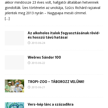
akkor mindössze 23 éves volt, hallgatói általában hetvennek
gondolták. Ízes történetei az unokája, Szűcs Richárd rajzaival
jelentek meg 2013 nyrán – Nagypapa meséi címmel.
[…]
Az alkoholos italok fogyasztásának rövid-
és hosszú távú hatásai
2013-06-24
Weöres Sándor 100
2013-06-22
TROPI-ZOO – TÁBOROZZ VELÜNK!
2013-06-21
Vers-kép lánc a századikra