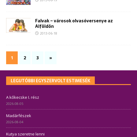
Falvak – városok olvasóversenye az
Alföldön
2013-06-18
1
2
3
»
LEGUTÓBBI EGYSZERVOLT ESTIMESÉK
A kőkecske I. rész
2026-08-05
Madárfészek
2026-08-04
Kutya szeretne lenni