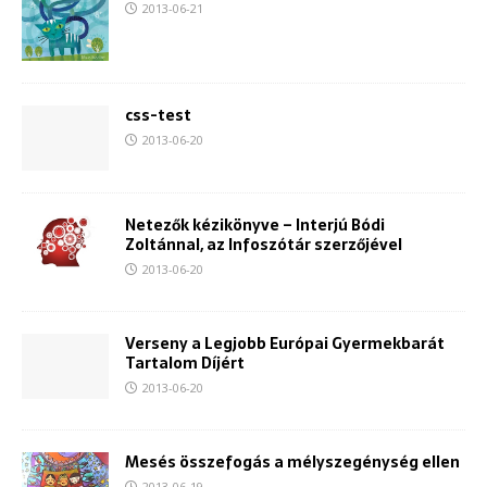
2013-06-21
css-test
2013-06-20
Netezők kézikönyve – Interjú Bódi
Zoltánnal, az Infoszótár szerzőjével
2013-06-20
Verseny a Legjobb Európai Gyermekbarát
Tartalom Díjért
2013-06-20
Mesés összefogás a mélyszegénység ellen
2013-06-19