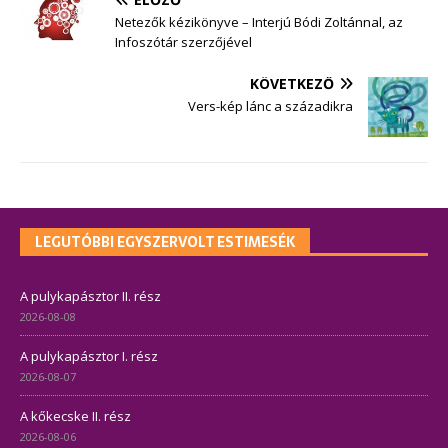
Netezők kézikönyve – Interjú Bódi Zoltánnal, az
Infoszótár szerzőjével
KÖVETKEZŐ
Vers-kép lánc a századikra
LEGUTÓBBI EGYSZERVOLT ESTIMESÉK
A pulykapásztor II. rész
2026-08-08
A pulykapásztor I. rész
2026-08-07
A kőkecske II. rész
2026-08-06