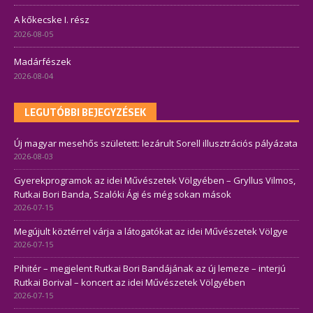
A kőkecske I. rész
2026-08-05
Madárfészek
2026-08-04
LEGUTÓBBI BEJEGYZÉSEK
Új magyar mesehős született: lezárult Sorell illusztrációs pályázata
2026-08-03
Gyerekprogramok az idei Művészetek Völgyében – Gryllus Vilmos,
Rutkai Bori Banda, Szalóki Ági és még sokan mások
2026-07-15
Megújult köztérrel várja a látogatókat az idei Művészetek Völgye
2026-07-15
Pihitér – megjelent Rutkai Bori Bandájának az új lemeze – interjú
Rutkai Borival – koncert az idei Művészetek Völgyében
2026-07-15