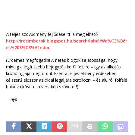
A teljes szövődmény fejlődése itt is meglelhető:
http://irocimborak.blogspot.hu/search/label/We%C3%B6r
es%20S%C3%A1ndor
(Érdemes megfogadni! A netes blogok sajátossága, hogy
mindig a legfrissebb bejegyzés kerül felülre – így az alkotás
kronológiája megfordul. Ezért a teljes élmény érdekében
célszerű először az oldal legaljára scrollozni – és alulról fölfelé
haladva követni a vers-kép szövetet!)
– nyp –