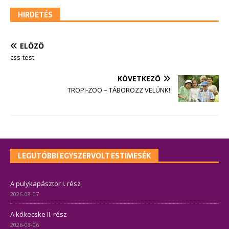
HIRDETÉS
ELŐZŐ
css-test
KÖVETKEZŐ
TROPI-ZOO – TÁBOROZZ VELÜNK!
LEGUTÓBBI EGYSZERVOLT ESTIMESÉK
A pulykapásztor I. rész
2026-08-07
A kőkecske II. rész
2026-08-06