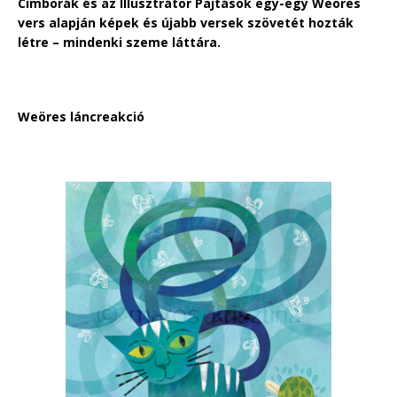
Cimborák és az Illusztrátor Pajtások egy-egy Weöres
vers alapján képek és újabb versek szövetét hozták
létre – mindenki szeme láttára.
Weöres láncreakció