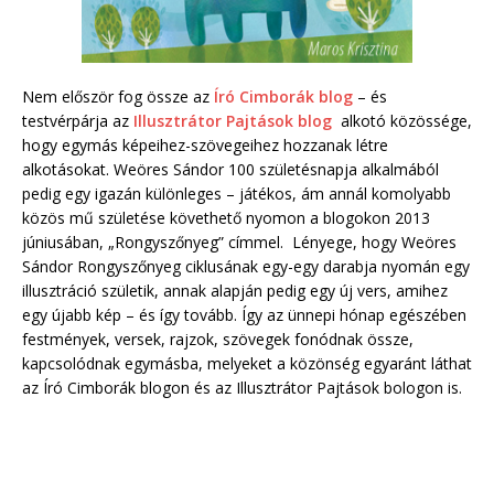
Nem először fog össze az
Író Cimborák blog
– és
testvérpárja az
Illusztrátor Pajtások blog
alkotó közössége,
hogy egymás képeihez-szövegeihez hozzanak létre
alkotásokat. Weöres Sándor 100 születésnapja alkalmából
pedig egy igazán különleges – játékos, ám annál komolyabb
közös mű születése követhető nyomon a blogokon 2013
júniusában, „Rongyszőnyeg” címmel. Lényege, hogy Weöres
Sándor Rongyszőnyeg ciklusának egy-egy darabja nyomán egy
illusztráció születik, annak alapján pedig egy új vers, amihez
egy újabb kép – és így tovább. Így az ünnepi hónap egészében
festmények, versek, rajzok, szövegek fonódnak össze,
kapcsolódnak egymásba, melyeket a közönség egyaránt láthat
az Író Cimborák blogon és az Illusztrátor Pajtások bologon is.