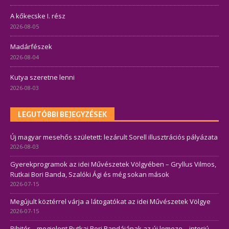
A kőkecske I. rész
2026-08-05
Madárfészek
2026-08-04
Kutya szeretne lenni
2026-08-03
LEGUTÓBBI BEJEGYZÉSEK
Új magyar mesehős született: lezárult Sorell illusztrációs pályázata
2026-08-03
Gyerekprogramok az idei Művészetek Völgyében – Gryllus Vilmos,
Rutkai Bori Banda, Szalóki Ági és még sokan mások
2026-07-15
Megújult köztérrel várja a látogatókat az idei Művészetek Völgye
2026-07-15
Pihitér – megjelent Rutkai Bori Bandájának az új lemeze – interjú