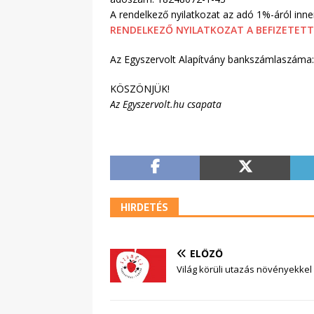
A rendelkező nyilatkozat az adó 1%-áról innen
RENDELKEZŐ NYILATKOZAT A BEFIZETETT
Az Egyszervolt Alapítvány bankszámlaszám
KÖSZÖNJÜK!
Az Egyszervolt.hu csapata
HIRDETÉS
ELŐZŐ
Világ körüli utazás növényekkel