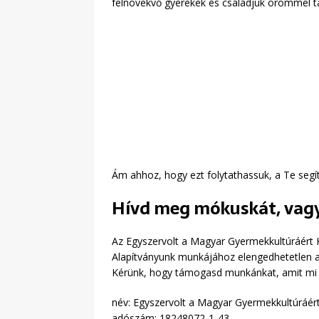
felnövekvő gyerekek és családjuk örömmel ta
Ám ahhoz, hogy ezt folytathassuk, a Te segít
Hívd meg mókuskát, vagy 
Az Egyszervolt a Magyar Gyermekkultúráért K
Alapítványunk munkájához elengedhetetlen 
Kérünk, hogy támogasd munkánkat, amit mi a
név: Egyszervolt a Magyar Gyermekkultúráér
adószám: 18248072-1-43