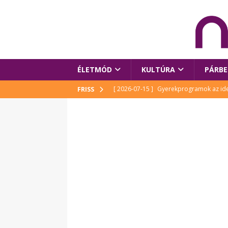
ÉLETMÓD
KULTÚRA
PÁRBE
[ 2026-07-15 ]
Gyerekprogramok az idei
FRISS
Szalóki Ági és még sokan mások
KUL
[ 2026-07-15 ]
Megújult köztérrel várja
[ 2026-07-15 ]
Pihitér – megjelent Rutka
idei Művészetek Völgyében
KULTÚR
[ 2026-06-29 ]
Apa kezdődik – Véssey Mi
[ 2026-08-03 ]
Új magyar mesehős születe