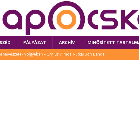
SZÉD
PÁLYÁZAT
ARCHÍV
MINŐSÍTETT TARTALM
 Művészetek Völgyében – Gryllus Vilmos, Rutkai Bori Banda,
TÚRA
 a látogatókat az idei Művészetek Völgye
CSALÁD
i Bori Bandájának az új lemeze – interjú Rutkai Borival – koncert az
A
klós író, költő idén a Művészetek Völgyében is fellép
KÖNYV
tt: lezárult Sorell illusztrációs pályázata
CSALÁD