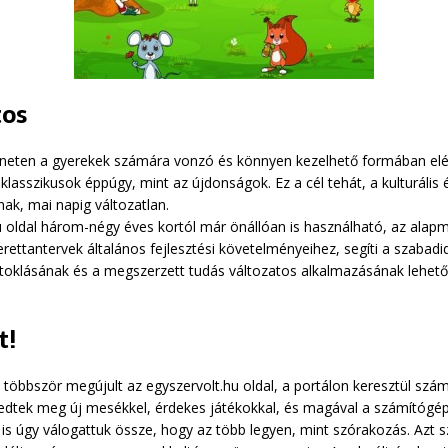
tos
nterneten a gyerekek számára vonzó és könnyen kezelhető formában e
lasszikusok éppúgy, mint az újdonságok. Ez a cél tehát, a kulturális
ak, mai napig változatlan.
hu oldal három-négy éves kortól már önállóan is használható, az alap
rettantervek általános fejlesztési követelményeihez, segíti a szabadi
irtoklásának és a megszerzett tudás változatos alkalmazásának lehető
t!
többször megújult az egyszervolt.hu oldal, a portálon keresztül szá
kedtek meg új mesékkel, érdekes játékokkal, és magával a számítógép
 is úgy válogattuk össze, hogy az több legyen, mint szórakozás. Azt 