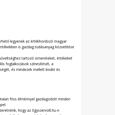
lérhető legyenek az értékhordozó magyar
 értékekben is gazdag tudásanyag közvetítése
műveltséghez tartozó ismereteket, értékeket
dős foglalkozások színesítését, a
ségét, és mindezek mellett kiváló és
mtalan friss élménnyel gazdagodott minden
pel.
szeretnénk, hogy az Egyszervolt.hu-n