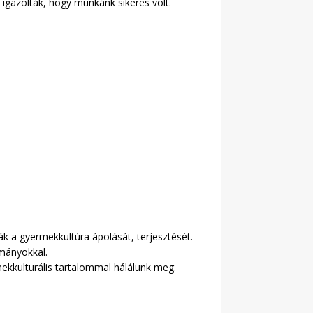
igazolták, hogy munkánk sikeres volt.
k a gyermekkultúra ápolását, terjesztését.
mányokkal.
kkulturális tartalommal hálálunk meg.