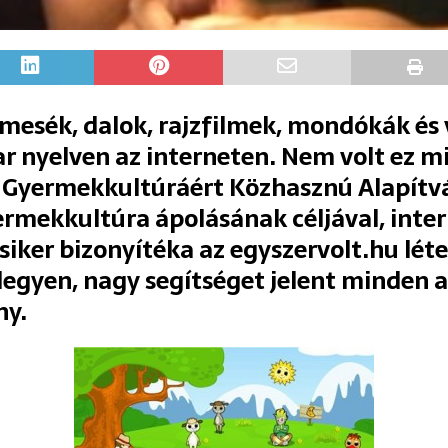
mesék, dalok, rajzfilmek, mondókák és 
 nyelven az interneten. Nem volt ez mi
 Gyermekkultúráért Közhasznú Alapítvá
mekkultúra ápolásának céljával, inter
siker bizonyítéka az egyszervolt.hu lét
legyen, nagy segítséget jelent minden 
ny.