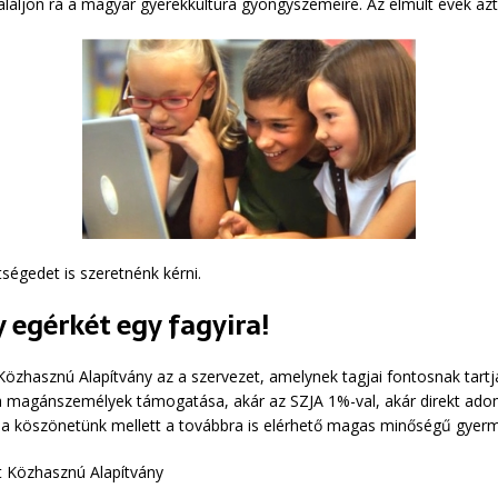
láljon rá a magyar gyerekkultúra gyöngyszemeire. Az elmúlt évek azt 
ségedet is szeretnénk kérni.
egérkét egy fagyira!
özhasznú Alapítvány az a szervezet, amelynek tagjai fontosnak tartjá
a magánszemélyek támogatása, akár az SZJA 1%-val, akár direkt ado
 köszönetünk mellett a továbbra is elérhető magas minőségű gyerme
t Közhasznú Alapítvány