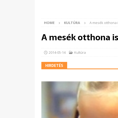
HOME
KULTÚRA
A mesék otthona 
A mesék otthona i
2014-05-14
Kultúra
HIRDETÉS