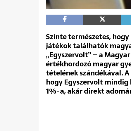
Szinte természetes, hogy 
játékok találhatók magyar
„Egyszervolt” – a Magyar
értékhordozó magyar gyer
tételének szándékával. A 
hogy Egyszervolt mindig 
1%-a, akár direkt adomá