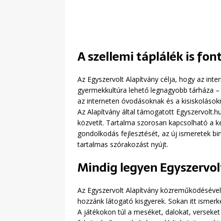
A szellemi táplálék is fon
Az Egyszervolt Alapítvány célja, hogy az i
gyermekkultúra lehető legnagyobb tárháza – k
az interneten óvodásoknak és a kisiskolásokn
Az Alapítvány által támogatott Egyszervolt.
közvetít. Tartalma szorosan kapcsolható a ke
gondolkodás fejlesztését, az új ismeretek b
tartalmas szórakozást nyújt.
Mindig legyen Egyszervol
Az Egyszervolt Alapítvány közreműködésével 
hozzánk látogató kisgyerek. Sokan itt ismer
A játékokon túl a meséket, dalokat, verseket