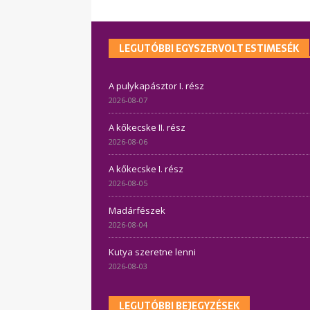
LEGUTÓBBI EGYSZERVOLT ESTIMESÉK
A pulykapásztor I. rész
2026-08-07
A kőkecske II. rész
2026-08-06
A kőkecske I. rész
2026-08-05
Madárfészek
2026-08-04
Kutya szeretne lenni
2026-08-03
LEGUTÓBBI BEJEGYZÉSEK