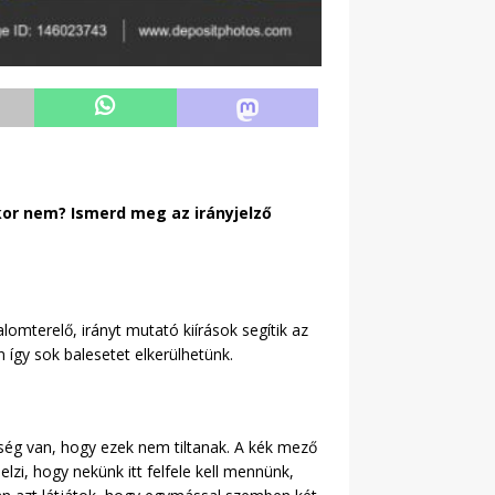
ikor nem? Ismerd meg az irányjelző
omterelő, irányt mutató kiírások segítik az
 így sok balesetet elkerülhetünk.
bség van, hogy ezek nem tiltanak. A kék mező
zi, hogy nekünk itt felfele kell mennünk,