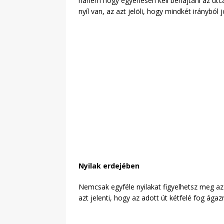
hanem hogy egyenesen kell behajtani az utc
nyíl van, az azt jelöli, hogy mindkét irányból
Nyilak erdejében
Nemcsak egyféle nyilakat figyelhetsz meg az 
azt jelenti, hogy az adott út kétfelé fog ágaz