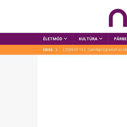
ÉLETMÓD
KULTÚRA
PÁRBE
[ 2026-07-15 ]
Gyerekprogramok az idei
FRISS
Szalóki Ági és még sokan mások
KUL
[ 2026-07-15 ]
Megújult köztérrel várja
[ 2026-07-15 ]
Pihitér – megjelent Rutka
idei Művészetek Völgyében
KULTÚR
[ 2026-06-29 ]
Apa kezdődik – Véssey Mi
[ 2026-08-03 ]
Új magyar mesehős születe