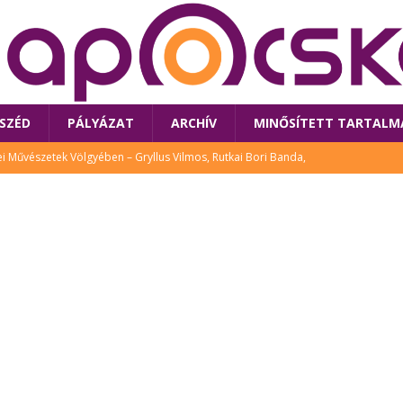
SZÉD
PÁLYÁZAT
ARCHÍV
MINŐSÍTETT TARTALM
 Művészetek Völgyében – Gryllus Vilmos, Rutkai Bori Banda,
TÚRA
 a látogatókat az idei Művészetek Völgye
CSALÁD
i Bori Bandájának az új lemeze – interjú Rutkai Borival – koncert az
A
klós író, költő idén a Művészetek Völgyében is fellép
KÖNYV
tt: lezárult Sorell illusztrációs pályázata
CSALÁD