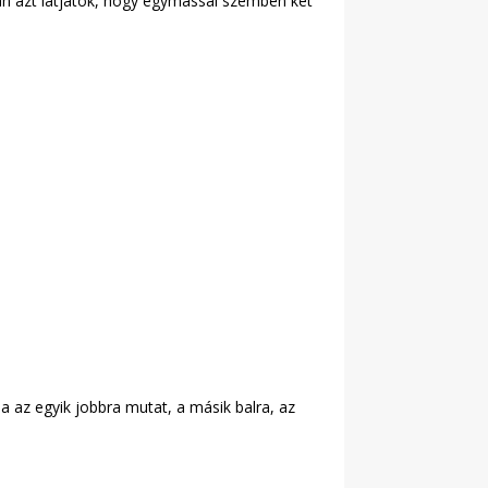
an azt látjátok, hogy egymással szemben két
a az egyik jobbra mutat, a másik balra, az