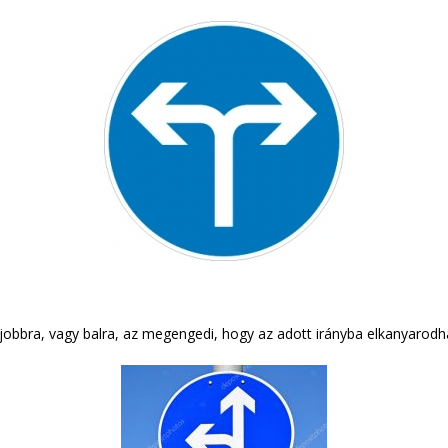
l jobbra, vagy balra, az megengedi, hogy az adott irányba elkanyarodh