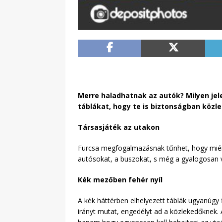
Merre haladhatnak az autók? Milyen jele
táblákat, hogy te is biztonságban közl
Társasjáték az utakon
Furcsa megfogalmazásnak tűnhet, hogy miért i
autósokat, a buszokat, s még a gyalogosan va
Kék mezőben fehér nyíl
A kék háttérben elhelyezett táblák ugyanúgy 
irányt mutat, engedélyt ad a közlekedőknek. 