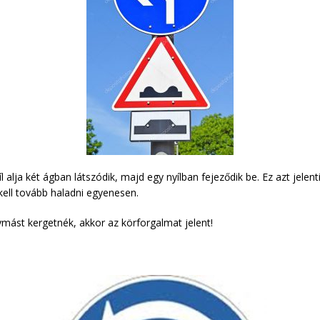
 alja két ágban látszódik, majd egy nyílban fejeződik be. Ez azt jelent
ell tovább haladni egyenesen.
ymást kergetnék, akkor az körforgalmat jelent!