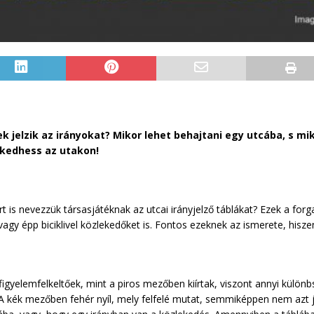
k jelzik az irányokat? Mikor lehet behajtani egy utcába, s m
ekedhess az utakon!
s nevezzük társasjátéknak az utcai irányjelző táblákat? Ezek a forgal
gy épp biciklivel közlekedőket is. Fontos ezeknek az ismerete, hiszen
figyelemfelkeltőek, mint a piros mezőben kiírtak, viszont annyi külön
A kék mezőben fehér nyíl, mely felfelé mutat, semmiképpen nem azt jel