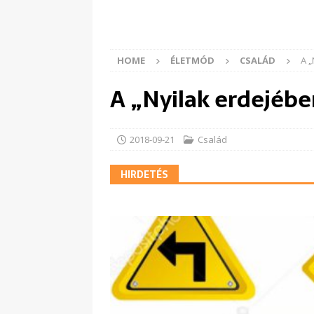
HOME
ÉLETMÓD
CSALÁD
A „
A „Nyilak erdejéb
2018-09-21
Család
HIRDETÉS