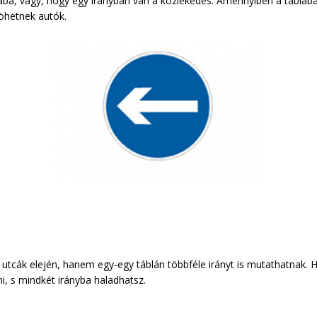
ába, vagy, hogy egy irányban van a közlekedés. Amennyiben a tábláb
 jöhetnek autók.
utcák elején, hanem egy-egy táblán többféle irányt is mutathatnak. H
ni, s mindkét irányba haladhatsz.