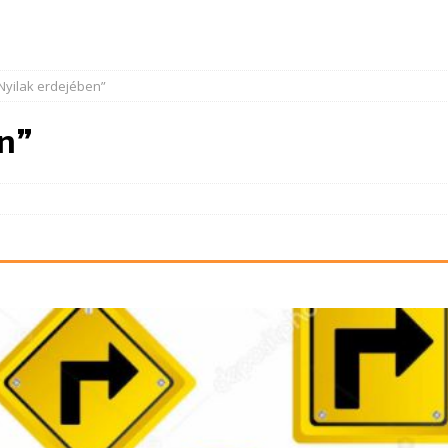
Nyilak erdejében”
en”