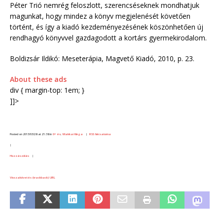
Péter Trió nemrég feloszlott, szerencséseknek mondhatjuk
magunkat, hogy mindez a könyv megjelenését követően
történt, és így a kiadó kezdeményezésének köszönhetően új
rendhagyó könyvvel gazdagodott a kortárs gyermekirodalom.
Boldizsár Ildikó: Meseterápia, Magvető Kiadó, 2010, p. 23.
About these ads
div { margin-top: 1em; }
]]>
Posted on 2013/03/28 at 21:38 in
6+ év
,
Makkai Kinga
|
RSS hírcsatorna
|
Hozzászólás
|
Visszakövetés (trackback) URL