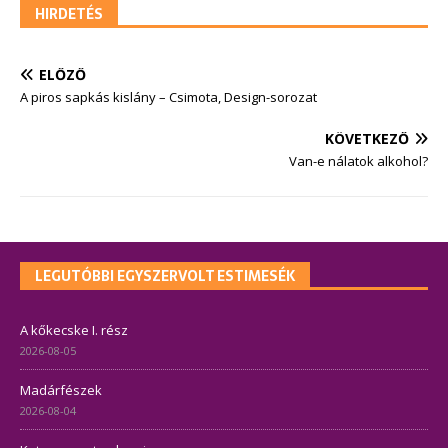
HIRDETÉS
ELŐZŐ
A piros sapkás kislány – Csimota, Design-sorozat
KÖVETKEZŐ
Van-e nálatok alkohol?
LEGUTÓBBI EGYSZERVOLT ESTIMESÉK
A kőkecske I. rész
2026-08-05
Madárfészek
2026-08-04