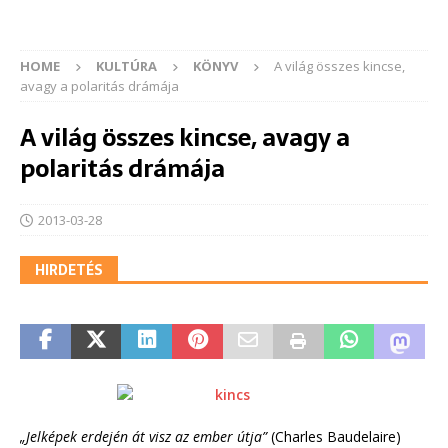
HOME
KULTÚRA
KÖNYV
A világ összes kincse,
avagy a polaritás drámája
A világ összes kincse, avagy a
polaritás drámája
2013-03-28
HIRDETÉS
„Jelképek erdején át visz az ember útja”
(Charles Baudelaire)