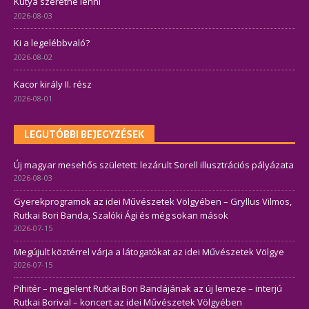
Kutya szeretne lenni
2026-08-03
Ki a legelébbvaló?
2026-08-02
Kacor király II. rész
2026-08-01
LEGUTÓBBI BEJEGYZÉSEK
Új magyar mesehős született: lezárult Sorell illusztrációs pályázata
2026-08-03
Gyerekprogramok az idei Művészetek Völgyében – Gryllus Vilmos,
Rutkai Bori Banda, Szalóki Ági és még sokan mások
2026-07-15
Megújult köztérrel várja a látogatókat az idei Művészetek Völgye
2026-07-15
Pihitér – megjelent Rutkai Bori Bandájának az új lemeze – interjú
Rutkai Borival – koncert az idei Művészetek Völgyében