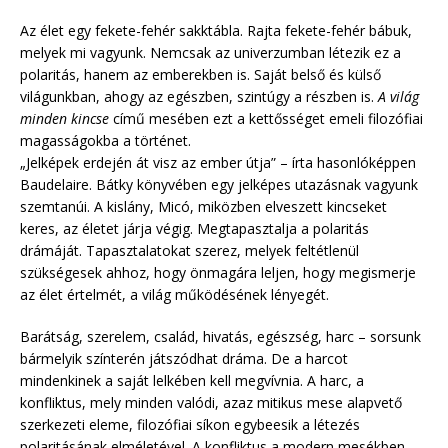
Az élet egy fekete-fehér sakktábla. Rajta fekete-fehér bábuk,
melyek mi vagyunk. Nemcsak az univerzumban létezik ez a
polaritás, hanem az emberekben is. Saját belső és külső
világunkban, ahogy az egészben, szintúgy a részben is.
A világ
minden kincse
című mesében ezt a kettősséget emeli filozófiai
magasságokba a történet.
„Jelképek erdején át visz az ember útja” – írta hasonlóképpen
Baudelaire. Bátky könyvében egy jelképes utazásnak vagyunk
szemtanúi. A kislány, Micó, miközben elveszett kincseket
keres, az életet járja végig. Megtapasztalja a polaritás
drámáját. Tapasztalatokat szerez, melyek feltétlenül
szükségesek ahhoz, hogy önmagára leljen, hogy megismerje
az élet értelmét, a világ működésének lényegét.
Barátság, szerelem, család, hivatás, egészség, harc – sorsunk
bármelyik színterén játszódhat dráma. De a harcot
mindenkinek a saját lelkében kell megvívnia. A harc, a
konfliktus, mely minden valódi, azaz mitikus mese alapvető
szerkezeti eleme, filozófiai síkon egybeesik a létezés
polaritásának elméletével. A konfliktus a modern mesékben