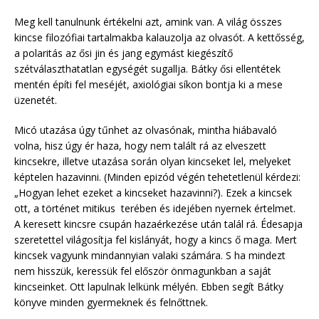
Meg kell tanulnunk értékelni azt, amink van. A világ összes
kincse filozófiai tartalmakba kalauzolja az olvasót. A kettősség,
a polaritás az ősi jin és jang egymást kiegészítő
szétválaszthatatlan egységét sugallja. Bátky ősi ellentétek
mentén építi fel meséjét, axiológiai síkon bontja ki a mese
üzenetét.
Micó utazása úgy tűnhet az olvasónak, mintha hiábavaló
volna, hisz úgy ér haza, hogy nem talált rá az elveszett
kincsekre, illetve utazása során olyan kincseket lel, melyeket
képtelen hazavinni. (Minden epizód végén tehetetlenül kérdezi:
„Hogyan lehet ezeket a kincseket hazavinni?). Ezek a kincsek
ott, a történet mitikus terében és idejében nyernek értelmet.
A keresett kincsre csupán hazaérkezése után talál rá. Édesapja
szeretettel világosítja fel kislányát, hogy a kincs ő maga. Mert
kincsek vagyunk mindannyian valaki számára. S ha mindezt
nem hisszük, keressük fel először önmagunkban a saját
kincseinket. Ott lapulnak lelkünk mélyén. Ebben segít Bátky
könyve minden gyermeknek és felnőttnek.