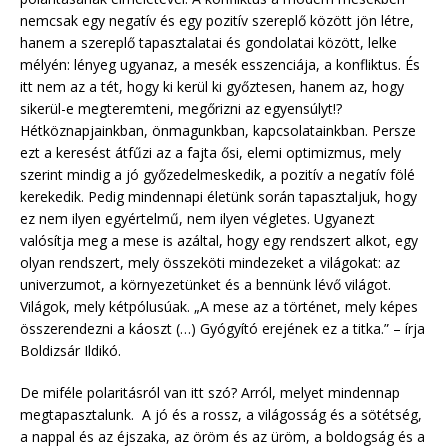
nemcsak egy negatív és egy pozitív szereplő között jön létre,
hanem a szereplő tapasztalatai és gondolatai között, lelke
mélyén: lényeg ugyanaz, a mesék esszenciája, a konfliktus. És
itt nem az a tét, hogy ki kerül ki győztesen, hanem az, hogy
sikerül-e megteremteni, megőrizni az egyensúlyt!?
Hétköznapjainkban, önmagunkban, kapcsolatainkban. Persze
ezt a keresést átfűzi az a fajta ősi, elemi optimizmus, mely
szerint mindig a jó győzedelmeskedik, a pozitív a negatív fölé
kerekedik. Pedig mindennapi életünk során tapasztaljuk, hogy
ez nem ilyen egyértelmű, nem ilyen végletes. Ugyanezt
valósítja meg a mese is azáltal, hogy egy rendszert alkot, egy
olyan rendszert, mely összeköti mindezeket a világokat: az
univerzumot, a környezetünket és a bennünk lévő világot.
Világok, mely kétpólusúak. „A mese az a történet, mely képes
összerendezni a káoszt (…) Gyógyító erejének ez a titka.” – írja
Boldizsár Ildikó.
De miféle polaritásról van itt szó? Arról, melyet mindennap
megtapasztalunk. A jó és a rossz, a világosság és a sötétség,
a nappal és az éjszaka, az öröm és az üröm, a boldogság és a