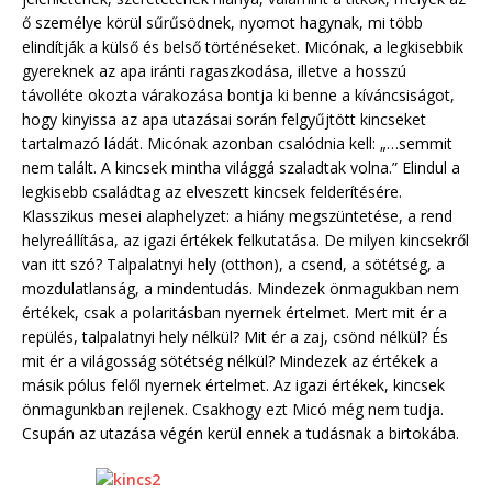
ő személye körül sűrűsödnek, nyomot hagynak, mi több
elindítják a külső és belső történéseket. Micónak, a legkisebbik
gyereknek az apa iránti ragaszkodása, illetve a hosszú
távolléte okozta várakozása bontja ki benne a kíváncsiságot,
hogy kinyissa az apa utazásai során felgyűjtött kincseket
tartalmazó ládát. Micónak azonban csalódnia kell: „…semmit
nem talált. A kincsek mintha világgá szaladtak volna.” Elindul a
legkisebb családtag az elveszett kincsek felderítésére.
Klasszikus mesei alaphelyzet: a hiány megszüntetése, a rend
helyreállítása, az igazi értékek felkutatása. De milyen kincsekről
van itt szó? Talpalatnyi hely (otthon), a csend, a sötétség, a
mozdulatlanság, a mindentudás. Mindezek önmagukban nem
értékek, csak a polaritásban nyernek értelmet. Mert mit ér a
repülés, talpalatnyi hely nélkül? Mit ér a zaj, csönd nélkül? És
mit ér a világosság sötétség nélkül? Mindezek az értékek a
másik pólus felől nyernek értelmet. Az igazi értékek, kincsek
önmagunkban rejlenek. Csakhogy ezt Micó még nem tudja.
Csupán az utazása végén kerül ennek a tudásnak a birtokába.