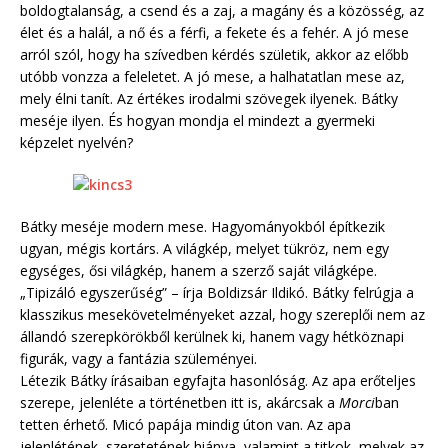
boldogtalanság, a csend és a zaj, a magány és a közösség, az
élet és a halál, a nő és a férfi, a fekete és a fehér. A jó mese
arról szól, hogy ha szívedben kérdés születik, akkor az előbb
utóbb vonzza a feleletet. A jó mese, a halhatatlan mese az,
mely élni tanít. Az értékes irodalmi szövegek ilyenek. Bátky
meséje ilyen. És hogyan mondja el mindezt a gyermeki
képzelet nyelvén?
Bátky meséje modern mese. Hagyományokból építkezik
ugyan, mégis kortárs. A világkép, melyet tükröz, nem egy
egységes, ősi világkép, hanem a szerző saját világképe.
„Tipizáló egyszerűség” – írja Boldizsár Ildikó. Bátky felrúgja a
klasszikus mesekövetelményeket azzal, hogy szereplői nem az
állandó szerepkörökből kerülnek ki, hanem vagy hétköznapi
figurák, vagy a fantázia szüleményei.
Létezik Bátky írásaiban egyfajta hasonlóság. Az apa erőteljes
szerepe, jelenléte a történetben itt is, akárcsak a
Morci
ban
tetten érhető. Micó papája mindig úton van. Az apa
jelenlétének, szeretetének hiánya, valamint a titkok, melyek az