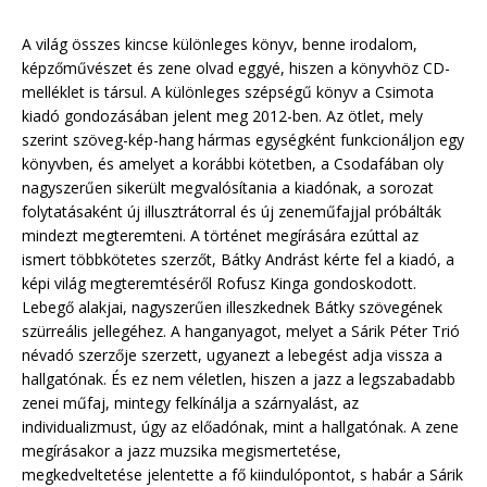
A világ összes kincse különleges könyv, benne irodalom,
képzőművészet és zene olvad eggyé, hiszen a könyvhöz CD-
melléklet is társul. A különleges szépségű könyv a Csimota
kiadó gondozásában jelent meg 2012-ben. Az ötlet, mely
szerint szöveg-kép-hang hármas egységként funkcionáljon egy
könyvben, és amelyet a korábbi kötetben, a Csodafában oly
nagyszerűen sikerült megvalósítania a kiadónak, a sorozat
folytatásaként új illusztrátorral és új zeneműfajjal próbálták
mindezt megteremteni. A történet megírására ezúttal az
ismert többkötetes szerzőt, Bátky Andrást kérte fel a kiadó, a
képi világ megteremtéséről Rofusz Kinga gondoskodott.
Lebegő alakjai, nagyszerűen illeszkednek Bátky szövegének
szürreális jellegéhez. A hanganyagot, melyet a Sárik Péter Trió
névadó szerzője szerzett, ugyanezt a lebegést adja vissza a
hallgatónak. És ez nem véletlen, hiszen a jazz a legszabadabb
zenei műfaj, mintegy felkínálja a szárnyalást, az
individualizmust, úgy az előadónak, mint a hallgatónak. A zene
megírásakor a jazz muzsika megismertetése,
megkedveltetése jelentette a fő kiindulópontot, s habár a Sárik