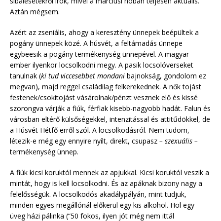
síbalesetekről írok, mivel a márciusi hóban teljesen aktuális.
Aztán mégsem.
Azért az zseniális, ahogy a keresztény ünnepek beépültek a
pogány ünnepek közé. A húsvét, a feltámadás ünnepe
egybeesik a pogány termékenység ünnepével. A magyar
ember ilyenkor locsolkodni megy. A pasik locsolóverseket
tanulnak (
ki tud viccesebbet mondani
bajnokság, gondolom ez
megvan), majd reggel családilag felkerekednek. A nők tojást
festenek/csokitojást vásárolnak/pénzt vesznek elő és kissé
szorongva várják a fiúk, férfiak kisebb-nagyobb hadát. Falun és
városban eltérő külsőségekkel, intenzitással és attitűdökkel, de
a Húsvét Hétfő erről szól. A locsolkodásról. Nem tudom,
létezik-e még egy ennyire nyílt, direkt, csupasz
– szexuális –
termékenység ünnep.
A fiúk kicsi koruktól mennek az apjukkal. Kicsi koruktól veszik a
mintát, hogy is kell locsolkodni. És az apáknak bizony nagy a
felelősségük. A locsolkodós akadálypályán, mint tudjuk,
minden egyes megállónál előkerül egy kis alkohol. Hol egy
üveg házi pálinka (“50 fokos, ilyen jót még nem ittál