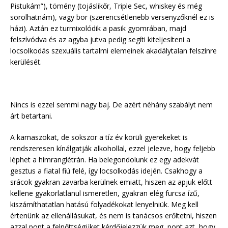
Pistukám”), tömény (tojáslikőr, Triple Sec, whiskey és még
sorolhatnám), vagy bor (szerencsétlenebb versenyzőknél ez is
házi). Aztán ez turmixolódik a pasik gyomrában, majd
felszívódva és az agyba jutva pedig segíti kiteljesíteni a
locsolkodás szexuális tartalmi elemeinek akadálytalan felszínre
kerülését.
Nincs is ezzel semmi nagy baj. De azért néhány szabályt nem
árt betartani.
A kamaszokat, de sokszor a tíz év körüli gyerekeket is
rendszeresen kínálgatják alkohollal, ezzel jelezve, hogy feljebb
léphet a hímranglétrán. Ha belegondolunk ez egy adekvát
gesztus a fiatal fiú felé, így locsolkodás idején. Csakhogy a
srácok gyakran zavarba kerülnek emiatt, hiszen az apjuk előtt
kellene gyakorlatlanul ismeretlen, gyakran elég furcsa ízű,
kiszámíthatatlan hatású folyadékokat lenyelniük. Meg kell
értenünk az ellenállásukat, és nem is tanácsos erőltetni, hiszen
azzal pont a felnőttségüket kérdőjelezzük meg, pont azt, hogy