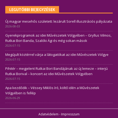
LEGUTÓBBI BEJEGYZÉSEK
Új magyar mesehős született: lezárult Sorell illusztrációs pályázata
2026-08-03
Gyerekprogramok az idei Művészetek Völgyében – Gryllus Vilmos,
Rutkai Bori Banda, Szalóki Ági és még sokan mások
2026-07-15
Megújult köztérrel várja a látogatókat az idei Művészetek Völgye
2026-07-15
Pihitér – megjelent Rutkai Bori Bandájának az új lemeze – interjú
Rutkai Borival – koncert az idei Művészetek Völgyében
2026-07-15
Apa kezdődik – Véssey Miklós író, költő idén a Művészetek
Völgyében is fellép
2026-06-29
Adatvédelem
-
Impresszum