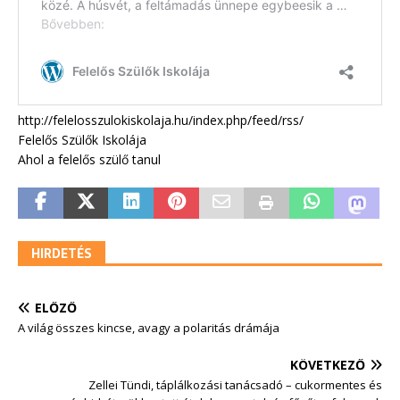
http://felelosszulokiskolaja.hu/index.php/feed/rss/
Felelős Szülők Iskolája
Ahol a felelős szülő tanul
HIRDETÉS
ELŐZŐ
A világ összes kincse, avagy a polaritás drámája
KÖVETKEZŐ
Zellei Tündi, táplálkozási tanácsadó – cukormentes és