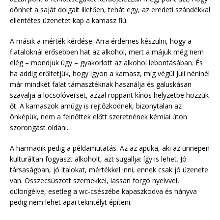
dönhet a saját dolgait illetően, tehát egy, az eredeti szándékkal
ellentétes üzenetet kap a kamasz fiú.
A másik a mérték kérdése. Arra érdemes készülni, hogy a
fiataloknál erősebben hat az alkohol, mert a májuk még nem
elég – mondjuk úgy – gyakorlott az alkohol lebontásában. És
ha addig erőltetjük, hogy igyon a kamasz, míg végül Juli néninél
már mindkét falat támasztéknak használja és galuskásan
szavalja a locsolóverset, azzal roppant kínos helyzetbe hozzuk
őt. A kamaszok amúgy is rejtőzködnek, bizonytalan az
önképük, nem a felnőttek előtt szeretnének kémiai úton
szorongást oldani.
A harmadik pedig a példamutatás. Az az apuka, aki az ünnepen
kulturáltan fogyaszt alkoholt, azt sugallja: így is lehet. Jó
társaságban, jó italokat, mértékkel inni, ennek csak jó üzenete
van. Összecsúszott szemekkel, lassan forgó nyelvvel,
dülöngélve, esetleg a wc-csészébe kapaszkodva és hányva
pedig nem lehet apai tekintélyt építeni.