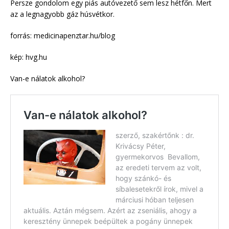
Persze gondolom egy piás autóvezető sem lesz hétfőn. Mert
az a legnagyobb gáz húsvétkor.
forrás: medicinapenztar.hu/blog
kép: hvg.hu
Van-e nálatok alkohol?