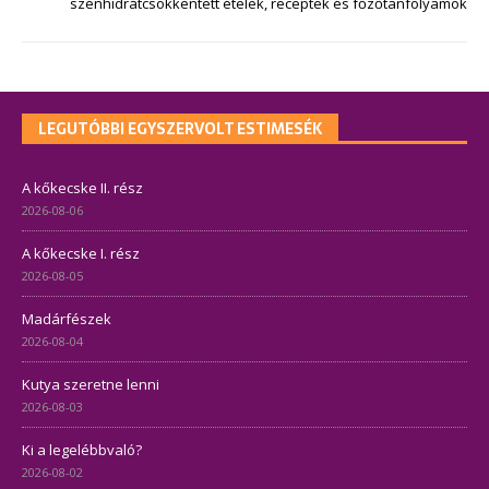
szénhidrátcsökkentett ételek, receptek és főzőtanfolyamok
LEGUTÓBBI EGYSZERVOLT ESTIMESÉK
A kőkecske II. rész
2026-08-06
A kőkecske I. rész
2026-08-05
Madárfészek
2026-08-04
Kutya szeretne lenni
2026-08-03
Ki a legelébbvaló?
2026-08-02