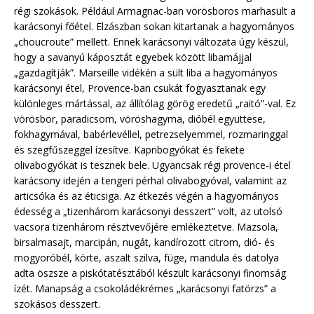
régi szokások. Például Armagnac-ban vörösboros marhasült a
karácsonyi főétel. Elzászban sokan kitartanak a hagyományos
„choucroute” mellett. Ennek karácsonyi változata úgy készül,
hogy a savanyú káposztát egyebek között libamájjal
„gazdagítják”. Marseille vidékén a sült liba a hagyományos
karácsonyi étel, Provence-ban csukát fogyasztanak egy
különleges mártással, az állítólag görög eredetű „raitó”-val. Ez
vörösbor, paradicsom, vöröshagyma, dióbél együttese,
fokhagymával, babérlevéllel, petrezselyemmel, rozmaringgal
és szegfűszeggel ízesítve. Kapribogyókat és fekete
olivabogyókat is tesznek bele. Ugyancsak régi provence-i étel
karácsony idején a tengeri pérhal olivabogyóval, valamint az
articsóka és az éticsiga. Az étkezés végén a hagyományos
édesség a „tizenhárom karácsonyi desszert” volt, az utolsó
vacsora tizenhárom résztvevőjére emlékeztetve. Mazsola,
birsalmasajt, marcipán, nugát, kandírozott citrom, dió- és
mogyoróbél, körte, aszalt szilva, füge, mandula és datolya
adta öszsze a piskótatésztából készült karácsonyi finomság
ízét. Manapság a csokoládékrémes „karácsonyi fatörzs” a
szokásos desszert.