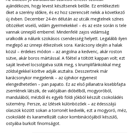
ajándékozni, hogy levest készítsenek belőle. Ez emlékezteti
őket a szerény időkre, és ez hoz szerencsét nekik a következő
új évben. December 24-én délután az utcák megtelnek színes
öltözéket viselő, vidám gyermekekkel – és az este során is tele
vannak ünneplő emberrel. Mindenfelé zajos vidámság
uralkodik a nálunk szokásos csendesség helyett. Legalább ilyen
meglepő az ünnepi étkezések sora. Karácsony idején a halak
közül – érdekes módon – az angolna a kedvenc, akár roston
sütve, akár boros mártással. A főétel a töltött kappan volt; ezt
saját levével locsolgatva sütik meg, s krumplifánkokkal meg
zöldségekkel körítve adják asztalra. Desszertnek már
karácsonykor megjelenik – az újévkor egyenest
elengedhetetlen – pan papato. Ez az első pillanatra kisebbfajta
zsemlének látszik, de valójában dióbélből, mogyoróból,
mandulából, mézből és egyéb földi jókból készült csokoládés
sütemény. Persze, az ízlések különbözőek – az édesszájú
olaszok között sokan a torronét kedvelik, ezt a mogyoró, méz,
csokoládé és karamellizált cukor kombinációjából készülő,
ostyába burkolt finomságot.