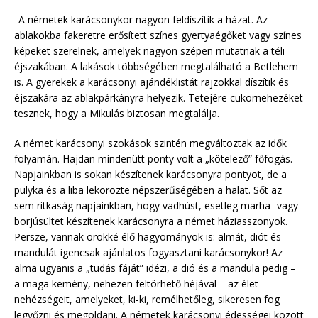
A németek karácsonykor nagyon feldíszítik a házat. Az
ablakokba fakeretre erősített színes gyertyaégőket vagy színes
képeket szerelnek, amelyek nagyon szépen mutatnak a téli
éjszakában. A lakások többségében megtalálható a Betlehem
is. A gyerekek a karácsonyi ajándéklistát rajzokkal díszítik és
éjszakára az ablakpárkányra helyezik. Tetejére cukornehezéket
tesznek, hogy a Mikulás biztosan megtalálja.
A német karácsonyi szokások szintén megváltoztak az idők
folyamán. Hajdan mindenütt ponty volt a „kötelező” főfogás.
Napjainkban is sokan készítenek karácsonyra pontyot, de a
pulyka és a liba lekörözte népszerűségében a halat. Sőt az
sem ritkaság napjainkban, hogy vadhúst, esetleg marha- vagy
borjúsültet készítenek karácsonyra a német háziasszonyok.
Persze, vannak örökké élő hagyományok is: almát, diót és
mandulát igencsak ajánlatos fogyasztani karácsonykor! Az
alma ugyanis a „tudás fáját” idézi, a dió és a mandula pedig –
a maga kemény, nehezen feltörhető héjával – az élet
nehézségeit, amelyeket, ki-ki, remélhetőleg, sikeresen fog
legyőzni és megoldani. A németek karácsonyi édességei között