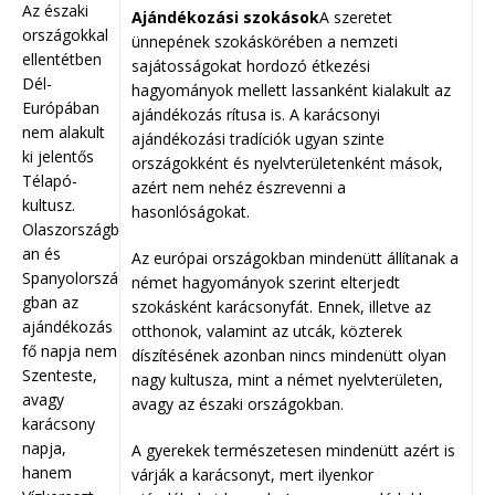
Az északi
Ajándékozási szokások
A szeretet
országokkal
ünnepének szokáskörében a nemzeti
ellentétben
sajátosságokat hordozó étkezési
Dél-
hagyományok mellett lassanként kialakult az
Európában
ajándékozás rítusa is. A karácsonyi
nem alakult
ajándékozási tradíciók ugyan szinte
ki jelentős
országokként és nyelvterületenként mások,
Télapó-
azért nem nehéz észrevenni a
kultusz.
hasonlóságokat.
Olaszországb
an és
Az európai országokban mindenütt állítanak a
Spanyolorszá
német hagyományok szerint elterjedt
gban az
szokásként karácsonyfát. Ennek, illetve az
ajándékozás
otthonok, valamint az utcák, közterek
fő napja nem
díszítésének azonban nincs mindenütt olyan
Szenteste,
nagy kultusza, mint a német nyelvterületen,
avagy
avagy az északi országokban.
karácsony
napja,
A gyerekek természetesen mindenütt azért is
hanem
várják a karácsonyt, mert ilyenkor