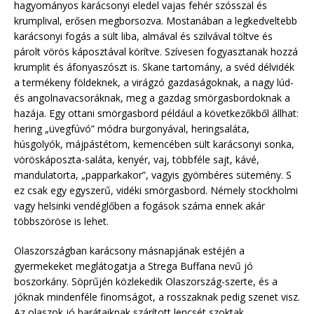
hagyományos karácsonyi eledel vajas fehér szósszal és
krumplival, erősen megborsozva. Mostanában a legkedveltebb
karácsonyi fogás a sült liba, almával és szilvával töltve és
párolt vörös káposztával körítve. Szívesen fogyasztanak hozzá
krumplit és áfonyaszószt is. Skane tartomány, a svéd délvidék
a termékeny földeknek, a virágzó gazdaságoknak, a nagy lúd-
és angolnavacsoráknak, meg a gazdag smörgasbordoknak a
hazája. Egy ottani smörgasbord például a következőkből állhat:
hering „üvegfúvó” módra burgonyával, heringsaláta,
húsgolyók, májpástétom, kemencében sült karácsonyi sonka,
vöröskáposzta-saláta, kenyér, vaj, többféle sajt, kávé,
mandulatorta, „papparkakor”, vagyis gyömbéres sütemény. S
ez csak egy egyszerű, vidéki smörgasbord. Némely stockholmi
vagy helsinki vendéglőben a fogások száma ennek akár
többszöröse is lehet.
Olaszországban karácsony másnapjának estéjén a
gyermekeket meglátogatja a Strega Buffana nevű jó
boszorkány. Söprűjén közlekedik Olaszország-szerte, és a
jóknak mindenféle finomságot, a rosszaknak pedig szenet visz.
Az olaszok jó barátaiknak szárított lencsét szoktak