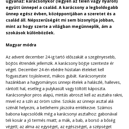
ugyanaz: karácsonykor (legyen az télen vagy nyáron)
együtt ünnepel a család. A karácsony a legboldogabb
ünnep egész évben, középpontjában a szeretet és a
család áll. Népszerűségét mi sem bizonyítja jobban,
mint az hogy szerte a világban megünneplik, ám a
szokások különbözőek.
Magyar módra
Az advent december 24-ig tartó időszakát a szegényesebb,
böjtös étrendek jellemzik. A karácsony böjtje szenteste ér
véget. December 24-én ebédre hústalan ételeket kell
fogyasztani: tojáslevest, mákos gubát. Karácsonyeste
hazánkban a hagyományos ünnepi ételek a halászlé, halleves,
rántott hal, esetleg a pulykasült vagy töltött káposzta.
Karácsonykor piros alapú, mintás abroszt kell az asztalra rakni,
mivel ez a szín az öröm színe. Szokás az ünnepi asztal alá
szénát helyezni, a betlehemi jászolra emlékezve. Számos
babona kapcsolódik még a karácsonyi asztalhoz: gabonával
teli kosár a jó termés miatt; a mák, a bab, a borsó a bőség
végett; az alma az egységet, az egészséget, a szépséget