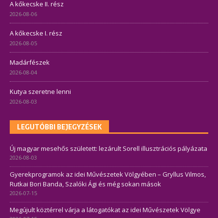
A kőkecske II. rész
2026-08-06
A kőkecske I. rész
2026-08-05
Madárfészek
2026-08-04
Kutya szeretne lenni
2026-08-03
LEGUTÓBBI BEJEGYZÉSEK
Új magyar mesehős született: lezárult Sorell illusztrációs pályázata
2026-08-03
Gyerekprogramok az idei Művészetek Völgyében – Gryllus Vilmos,
Rutkai Bori Banda, Szalóki Ági és még sokan mások
2026-07-15
Megújult köztérrel várja a látogatókat az idei Művészetek Völgye