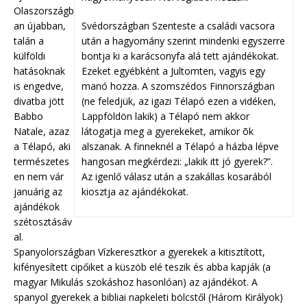
Olaszországb
an újabban,
Svédországban Szenteste a családi vacsora
talán a
után a hagyomány szerint mindenki egyszerre
külföldi
bontja ki a karácsonyfa alá tett ajándékokat.
hatásoknak
Ezeket egyébként a Jultomten, vagyis egy
is engedve,
manó hozza. A szomszédos Finnországban
divatba jött
(ne feledjük, az igazi Télapó ezen a vidéken,
Babbo
Lappföldön lakik) a Télapó nem akkor
Natale, azaz
látogatja meg a gyerekeket, amikor õk
a Télapó, aki
alszanak. A finneknél a Télapó a házba lépve
természetes
hangosan megkérdezi: „lakik itt jó gyerek?”.
en nem vár
Az igenlő válasz után a szakállas kosarából
januárig az
kiosztja az ajándékokat.
ajándékok
szétosztásáv
al.
Spanyolországban Vízkeresztkor a gyerekek a kitisztított,
kifényesített cipőiket a küszöb elé teszik és abba kapják (a
magyar Mikulás szokáshoz hasonlóan) az ajándékot. A
spanyol gyerekek a bibliai napkeleti bölcstől (Három Királyok)