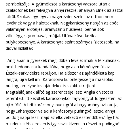
szimbolizálja. A gyümölcsöt a karácsonyi vacsora után a
családfőnek kell felvágnia annyi részre, ahányan ülnek az asztal
körül. Szokás egy-egy almagerezdet szelni az otthon nem
lévőknek vagy a halottaknak. Nagykarácsony napján az ebéd
valamilyen erőteljes, aranyszínű húsleves, benne sok
zöldséggel, gombával, májjal. Utána következik a
pulykapecsenye. A karácsonyra szánt szárnyas ízletesebb, ha
dióval hizlalták
Angliában a gyerekek még időben levelet írnak a Mikulásnak,
amit bedobnak a kandallóba, hogy az a kéményen át az
Északi-sarkvidékre repüljön. Ha először az ajándéklista kap
lángra, újra kell írni. Karácsonyi különlegesség a mazsolás
puding, amelybe kis ajándékot is szoktak rejteni.
Megtalálójának állítólag szerencséje lesz. Anglia divatot is
teremtett: itt kezdtek karácsonykor fagyöngyöt függeszteni az
ajtó fölé. A brit karácsonyi pudingról a hagyomány azt tartja,
hogy „ahányszor valaki a karácsonyi pudingból eszik, annyi
boldog napja lesz majd az elkövetkező esztendőben.” Így hát
mindenki kétszeresen is igyekszik kivenni a részét a pudingból.