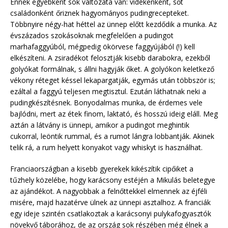
Ennek egyébként sok változata van: vidékenként, sőt
családonként őriznek hagyományos pudingrecepteket.
Többnyire négy-hat héttel az ünnep előtt kezdődik a munka. Az
évszázados szokásoknak megfelelően a pudingot
marhafaggyúból, mégpedig ökörvese faggyújából (!) kell
elkészíteni. A zsiradékot felosztják kisebb darabokra, ezekből
golyókat formálnak, s állni hagyják őket. A golyókon keletkező
vékony réteget késsel lekapargatják, egymás után többször is;
ezáltal a faggyú teljesen megtisztul. Ezután láthatnak neki a
pudingkészítésnek. Bonyodalmas munka, de érdemes vele
bajlódni, mert az étek finom, laktató, és hosszú ideig eláll. Meg
aztán a látvány is ünnepi, amikor a pudingot meghintik
cukorral, leöntik rummal, és a rumot lángra lobbantják. Akinek
telik rá, a rum helyett konyakot vagy whiskyt is használhat.
Franciaországban a kisebb gyerekek kikészítik cipőiket a
tűzhely közelébe, hogy karácsony estéjén a Mikulás beletegye
az ajándékot. A nagyobbak a felnőttekkel elmennek az éjféli
misére, majd hazatérve ülnek az ünnepi asztalhoz. A franciák
egy ideje szintén csatlakoztak a karácsonyi pulykafogyasztók
növekvő táborához, de az ország sok részében még élnek a