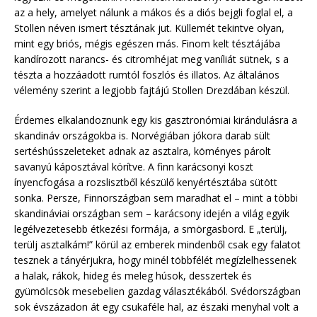
az a hely, amelyet nálunk a mákos és a diós bejgli foglal el, a
Stollen néven ismert tésztának jut. Küllemét tekintve olyan,
mint egy briós, mégis egészen más. Finom kelt tésztájába
kandírozott narancs- és citromhéjat meg vaníliát sütnek, s a
tészta a hozzáadott rumtól foszlós és illatos. Az általános
vélemény szerint a legjobb fajtájú Stollen Drezdában készül.
Érdemes elkalandoznunk egy kis gasztronómiai kirándulásra a
skandináv országokba is. Norvégiában jókora darab sült
sertéshússzeleteket adnak az asztalra, köményes párolt
savanyú káposztával körítve. A finn karácsonyi koszt
ínyencfogása a rozslisztből készülő kenyértésztába sütött
sonka. Persze, Finnországban sem maradhat el – mint a többi
skandináviai országban sem – karácsony idején a világ egyik
legélvezetesebb étkezési formája, a smörgasbord. E „terülj,
terülj asztalkám!” körül az emberek mindenből csak egy falatot
tesznek a tányérjukra, hogy minél többfélét megízlelhessenek
a halak, rákok, hideg és meleg húsok, desszertek és
gyümölcsök mesebelien gazdag választékából. Svédországban
sok évszázadon át egy csukaféle hal, az északi menyhal volt a