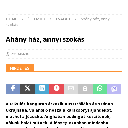
HOME
ÉLETMÓD
CSALÁD
Ahány ház, annyi
szokás
Ahány ház, annyi szokás
2013-04-18
HIRDETÉS
A Mikulás kengurun érkezik Ausztráliába és szánon
Ukrajnába. Valahol ő hozza a karácsonyi ajándékot,
máshol a Jézuska. Angliában pudingot készítenek,
nálunk halat sütnek. A lényeg azonban mindenhol