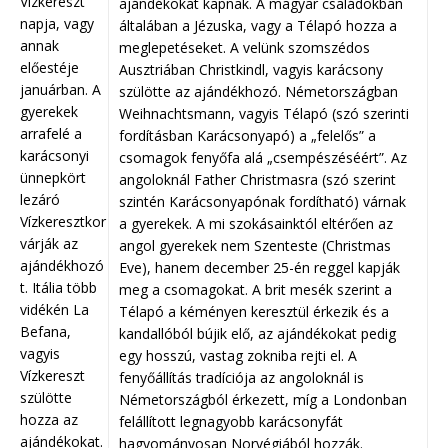
Vízkereszt
ajándékokat kapnak. A magyar családokban
napja, vagy
általában a Jézuska, vagy a Télapó hozza a
annak
meglepetéseket. A velünk szomszédos
előestéje
Ausztriában Christkindl, vagyis karácsony
januárban. A
szülötte az ajándékhozó. Németországban
gyerekek
Weihnachtsmann, vagyis Télapó (szó szerinti
arrafelé a
fordításban Karácsonyapó) a „felelős” a
karácsonyi
csomagok fenyőfa alá „csempészéséért”. Az
ünnepkört
angoloknál Father Christmasra (szó szerint
lezáró
szintén Karácsonyapónak fordítható) várnak
Vízkeresztkor
a gyerekek. A mi szokásainktól eltérően az
várják az
angol gyerekek nem Szenteste (Christmas
ajándékhozó
Eve), hanem december 25-én reggel kapják
t. Itália több
meg a csomagokat. A brit mesék szerint a
vidékén La
Télapó a kéményen keresztül érkezik és a
Befana,
kandallóból bújik elő, az ajándékokat pedig
vagyis
egy hosszú, vastag zokniba rejti el. A
Vízkereszt
fenyőállítás tradíciója az angoloknál is
szülötte
Németországból érkezett, míg a Londonban
hozza az
felállított legnagyobb karácsonyfát
ajándékokat.
hagyományosan Norvégiából hozzák.