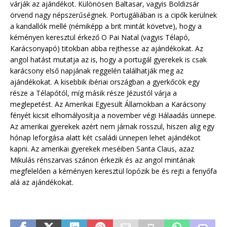
várják az ajándékot. Különösen Baltasar, vagyis Boldizsár
örvend nagy népszerűségnek. Portugáliában is a cipők kerülnek
a kandallók mellé (némiképp a brit mintát követve), hogy a
kéményen keresztül érkező O Pai Natal (vagyis Télapó,
Karácsonyapó) titokban abba rejthesse az ajándékokat. Az
angol hatást mutatja az is, hogy a portugál gyerekek is csak
karácsony első napjának reggelén találhatják meg az
ajándékokat. A kisebbik ibériai országban a gyerkőcök egy
része a Télapótól, míg másik része Jézustól várja a
meglepetést. Az Amerikai Egyesült Államokban a Karácsony
fényét kicsit elhomályosítja a november végi Hálaadás ünnepe.
Az amerikai gyerekek azért nem járnak rosszul, hiszen alig egy
hónap leforgása alatt két családi ünnepen lehet ajándékot
kapni. Az amerikai gyerekek meséiben Santa Claus, azaz
Mikulás rénszarvas szánon érkezik és az angol mintának
megfelelően a kéményen keresztül lopózik be és rejti a fenyőfa
alá az ajándékokat.