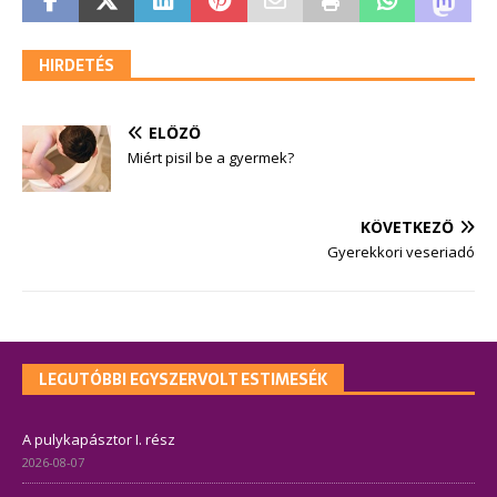
HIRDETÉS
ELŐZŐ
Miért pisil be a gyermek?
KÖVETKEZŐ
Gyerekkori veseriadó
LEGUTÓBBI EGYSZERVOLT ESTIMESÉK
A pulykapásztor I. rész
2026-08-07