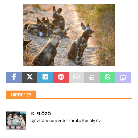
HIRDETÉS
ELŐZŐ
Újévi tánckoncerttel zárul a Kodály év