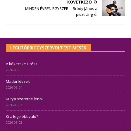
KÖVETKEZŐ
MINDEN ÉVBEN EGYSZER…-Bródy János a
pisztrángról
LEGUTÓBBI EGYSZERVOLT ESTIMESÉK
A kőkecske I. rész
2026-08-05
Madárfészek
2026-08-04
Kutya szeretne lenni
2026-08-03
Ki a legelébbvaló?
2026-08-02