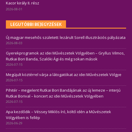
Kacor király II. rész
2026-08-01
LEGUTÓBBI BEJEGYZÉSEK
Új magyar mesehős született: lezárult Sorell illusztrációs pályázata
2026-08-03
Gyerekprogramok az idei Művészetek Völgyében – Gryllus Vilmos,
Rutkai Bori Banda, Szalóki Ági és még sokan mások
2026-07-15
Megújult köztérrel várja a látogatókat az idei Művészetek Völgye
2026-07-15
Pihitér – megjelent Rutkai Bori Bandájának az új lemeze – interjú
Rutkai Borival – koncert az idei Művészetek Völgyében
2026-07-15
Apa kezdődik – Véssey Miklós író, költő idén a Művészetek
Völgyében is fellép
2026-06-29