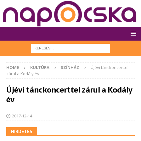
HOME
KULTÚRA
SZÍNHÁZ
Újévi tánckoncerttel
zárul a Kodály év
Újévi tánckoncerttel zárul a Kodály
év
2017-12-14
HIRDETÉS