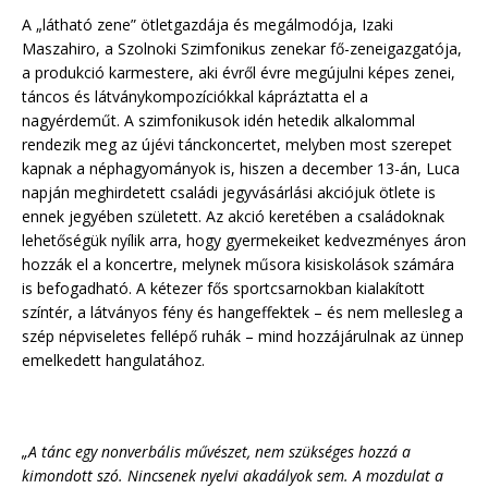
A „látható zene” ötletgazdája és megálmodója, Izaki
Maszahiro, a Szolnoki Szimfonikus zenekar fő-zeneigazgatója,
a produkció karmestere, aki évről évre megújulni képes zenei,
táncos és látványkompozíciókkal kápráztatta el a
nagyérdeműt. A szimfonikusok idén hetedik alkalommal
rendezik meg az újévi tánckoncertet, melyben most szerepet
kapnak a néphagyományok is, hiszen a december 13-án, Luca
napján meghirdetett családi jegyvásárlási akciójuk ötlete is
ennek jegyében született. Az akció keretében a családoknak
lehetőségük nyílik arra, hogy gyermekeiket kedvezményes áron
hozzák el a koncertre, melynek műsora kisiskolások számára
is befogadható. A kétezer fős sportcsarnokban kialakított
színtér, a látványos fény és hangeffektek – és nem mellesleg a
szép népviseletes fellépő ruhák – mind hozzájárulnak az ünnep
emelkedett hangulatához.
„A tánc egy nonverbális művészet, nem szükséges hozzá a
kimondott szó. Nincsenek nyelvi akadályok sem. A mozdulat a