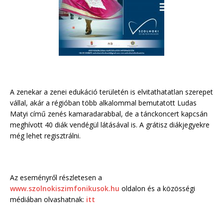
A zenekar a zenei edukáció területén is elvitathatatlan szerepet
vállal, akár a régióban több alkalommal bemutatott Ludas
Matyi című zenés kamaradarabbal, de a tánckoncert kapcsán
meghívott 40 diák vendégül látásával is. A grátisz diákjegyekre
még lehet regisztrálni.
Az eseményről részletesen a
www.szolnokiszimfonikusok.hu
oldalon és a közösségi
médiában olvashatnak:
itt