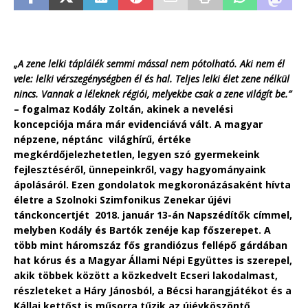
„A zene lelki táplálék semmi mással nem pótolható. Aki nem él
vele: lelki vérszegénységben él és hal. Teljes lelki élet zene nélkül
nincs. Vannak a léleknek régiói, melyekbe csak a zene világít be.”
– fogalmaz Kodály Zoltán, akinek a nevelési
koncepciója mára már evidenciává vált. A magyar
népzene, néptánc világhírű, értéke
megkérdőjelezhetetlen, legyen szó gyermekeink
fejlesztéséről, ünnepeinkről, vagy hagyományaink
ápolásáról. Ezen gondolatok megkoronázásaként hívta
életre a Szolnoki Szimfonikus Zenekar újévi
tánckoncertjét 2018. január 13-án Napszédítők címmel,
melyben Kodály és Bartók zenéje kap főszerepet. A
több mint háromszáz fős grandiózus fellépő gárdában
hat kórus és a Magyar Állami Népi Együttes is szerepel,
akik többek között a közkedvelt Ecseri lakodalmast,
részleteket a Háry Jánosból, a Bécsi harangjátékot és a
Kállai kettőst is műsorra tűzik az újévköszöntő