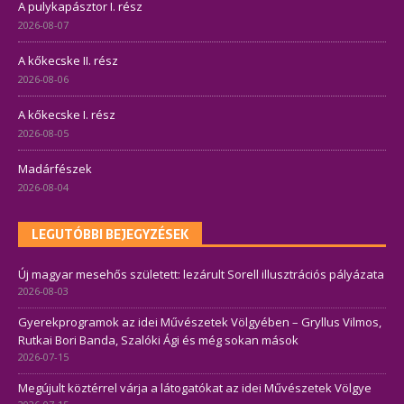
A pulykapásztor I. rész
2026-08-07
A kőkecske II. rész
2026-08-06
A kőkecske I. rész
2026-08-05
Madárfészek
2026-08-04
LEGUTÓBBI BEJEGYZÉSEK
Új magyar mesehős született: lezárult Sorell illusztrációs pályázata
2026-08-03
Gyerekprogramok az idei Művészetek Völgyében – Gryllus Vilmos,
Rutkai Bori Banda, Szalóki Ági és még sokan mások
2026-07-15
Megújult köztérrel várja a látogatókat az idei Művészetek Völgye