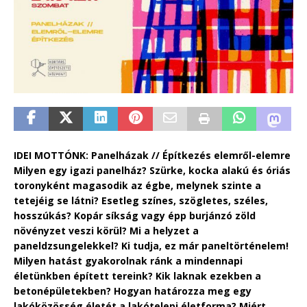
IDEI MOTTÓNK: Panelházak // Építkezés elemről-elemre
Milyen egy igazi panelház? Szürke, kocka alakú és óriás
toronyként magasodik az égbe, melynek szinte a
tetejéig se látni? Esetleg színes, szögletes, széles,
hosszúkás? Kopár síkság vagy épp burjánzó zöld
növényzet veszi körül? Mi a helyzet a
paneldzsungelekkel? Ki tudja, ez már paneltörténelem!
Milyen hatást gyakorolnak ránk a mindennapi
életünkben épített tereink? Kik laknak ezekben a
betonépületekben? Hogyan határozza meg egy
lakóközösség életét a lakótelepi életforma? Miért