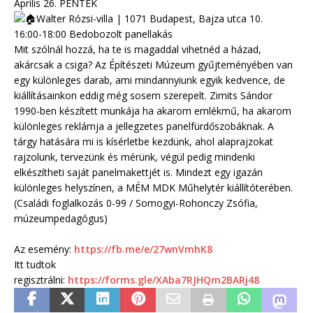
Április 26. PÉNTEK
Walter Rózsi-villa | 1071 Budapest, Bajza utca 10.
16:00-18:00 Bedobozolt panellakás
Mit szólnál hozzá, ha te is magaddal vihetnéd a házad,
akárcsak a csiga? Az Építészeti Múzeum gyűjteményében van
egy különleges darab, ami mindannyiunk egyik kedvence, de
kiállításainkon eddig még sosem szerepelt. Zimits Sándor
1990-ben készített munkája ha akarom emlékmű, ha akarom
különleges reklámja a jellegzetes panelfürdőszobáknak. A
tárgy hatására mi is kísérletbe kezdünk, ahol alaprajzokat
rajzolunk, tervezünk és mérünk, végül pedig mindenki
elkészítheti saját panelmakettjét is. Mindezt egy igazán
különleges helyszínen, a MÉM MDK Műhelytér kiállítóterében.
(Családi foglalkozás 0-99 / Somogyi-Rohonczy Zsófia,
múzeumpedagógus)
Az esemény:
https://fb.me/e/27wnVmhK8
Itt tudtok
regisztrálni:
https://forms.gle/XAba7RJHQm2BARj48