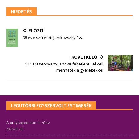
HIRDETÉS
ELŐZŐ
98 éve született Janikovszky Éva
KÖVETKEZŐ
5+1 Meseösvény, ahova feltétlenül el kell
mennetek a gyerekekkel
LEGUTÓBBI EGYSZERVOLT ESTIMESÉK
A pulykapásztor II. rész
2026-08-08