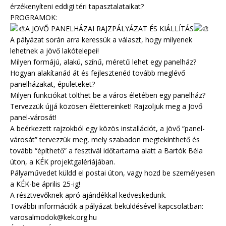
érzékenyíteni eddigi téri tapasztalataikat?
PROGRAMOK:
A JÖVŐ PANELHÁZAI RAJZPÁLYÁZAT ÉS KIÁLLÍTÁS
A pályázat során arra keressük a választ, hogy milyenek
lehetnek a jövő lakótelepei!
Milyen formájú, alakú, színű, méretű lehet egy panelház?
Hogyan alakítanád át és fejlesztenéd tovább meglévő
panelházakat, épületeket?
Milyen funkciókat tölthet be a város életében egy panelház?
Tervezzük újjá közösen élettereinket! Rajzoljuk meg a Jövő
panel-városát!
A beérkezett rajzokból egy közös installációt, a jövő “panel-
városát” tervezzük meg, mely szabadon megtekinthető és
tovább “építhető” a fesztivál időtartama alatt a Bartók Béla
úton, a KÉK projektgalériájában.
Pályaművedet küldd el postai úton, vagy hozd be személyesen
a KÉK-be április 25-ig!
A résztvevőknek apró ajándékkal kedveskedünk.
További információk a pályázat beküldésével kapcsolatban:
varosalmodok@kek.org.hu