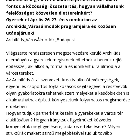
fontos a közösségi összetartás, hogyan vállalhatunk
felelősséget közvetlen élettereinkért?
Gyertek el április 26-27.-én szombaton az
ArchiKids_Városálmodók programjaira és közösen
utánajárunk!
ArchiKids_VárosÁlmodók_Budapest
Világszerte rendszeresen megszervezésre kerülő ArchiKids
eseményén a gyerekek megismerkedhetnek a bennük rejlő
építésszel, aki alkotja, formálja és időnként újra álmodja a
városi tereket.
Az ArchiKids által szervezett kreatív alkotótevékenységek,
egyéni- és csoportos foglalkozások segítségével a résztvevők
olyan gyakorlatokra tehetnek szert melyeket a későbbiekben is
alkalmazhatnak épített környezetünk folyamatos megismerése
érdekében.
Hogyan tudjuk partnerként kezelni a gyerekeket a városi tér
alakításában? Hogyan irányítsuk figyelmüket közvetlen
környezetük megfigyelésére, tudatos értékelésére? Milyen
struktúrák makett szintű megépítésével tudjuk tovább