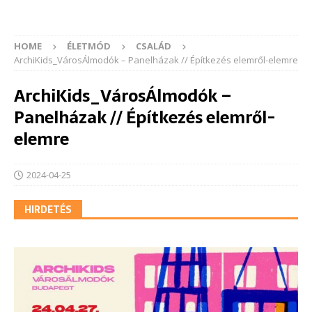
HOME
ÉLETMÓD
CSALÁD
ArchiKids_VárosÁlmodók – Panelházak // Építkezés elemről-elemre
ArchiKids_VárosÁlmodók –
Panelházak // Építkezés elemről-
elemre
2024-04-25
HIRDETÉS