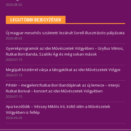
2026-08-02
LEGUTÓBBI BEJEGYZÉSEK
Új magyar mesehős született: lezárult Sorell illusztrációs pályázata
2026-08-03
Gyerekprogramok az idei Művészetek Völgyében – Gryllus Vilmos,
Rutkai Bori Banda, Szalóki Ági és még sokan mások
2026-07-15
Megújult köztérrel várja a látogatókat az idei Művészetek Völgye
2026-07-15
Pihitér – megjelent Rutkai Bori Bandájának az új lemeze – interjú
Rutkai Borival – koncert az idei Művészetek Völgyében
2026-07-15
Apa kezdődik – Véssey Miklós író, költő idén a Művészetek
Völgyében is fellép
2026-06-29