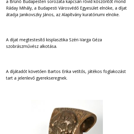
a Brúnó Budapesten sorozata kapcsán rövid köszöntőt mond
Ráday Mihály, a Budapesti Városvédő Egyesület elnöke, a díjat
átadja Janikovszky János, az Alapítvány kuratóriumi elnöke.
A díjat megtestesítő kisplasztika Széri-Varga Géza
szobrászművész alkotása.
A díjátadót követően Bartos Erika vetítős, játékos foglakozást
tart a jelenlevő gyerekseregnek.