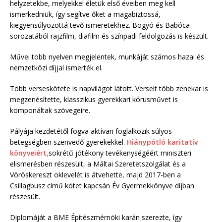
helyzetekbe, melyekkel életük első éveiben meg kell
ismerkedniük, így segítve őket a magabiztossá,
kiegyensúlyozottá tevő ismeretekhez. Bogyó és Babóca
sorozatából rajzfilm, diafilm és színpadi feldolgozás is készült.
Művei több nyelven megjelentek, munkáját számos hazai és
nemzetközi díjjal ismerték el.
Több verseskötete is napvilágot látott. Verseit több zenekar is
megzenésítette, klasszikus gyerekkari kórusművet is
komponáltak szövegeire.
Pályája kezdetétől fogva aktívan foglalkozik súlyos
betegségben szenvedő gyerekekkel.
Hiánypótló karitatív
könyveiért,
sokrétű jótékony tevékenységéért miniszteri
elismerésben részesült, a Máltai Szeretetszolgálat és a
Vöröskereszt oklevelét is átvehette, majd 2017-ben a
Csillagbusz című kötet kapcsán Év Gyermekkönyve díjban
részesült.
Diplomáját a BME Építészmérnöki karán szerezte, így