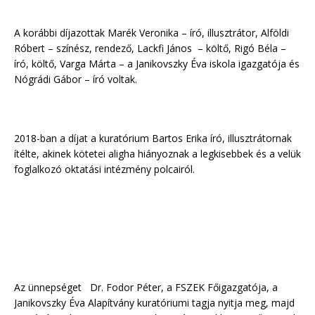
A korábbi díjazottak Marék Veronika – író, illusztrátor, Alföldi
Róbert – színész, rendező, Lackfi János – költő, Rigó Béla –
író, költő, Varga Márta – a Janikovszky Éva iskola igazgatója és
Nógrádi Gábor – író voltak.
2018-ban a díjat a kuratórium Bartos Erika író, illusztrátornak
ítélte, akinek kötetei aligha hiányoznak a legkisebbek és a velük
foglalkozó oktatási intézmény polcairól.
Az ünnepséget Dr. Fodor Péter, a FSZEK Főigazgatója, a
Janikovszky Éva Alapítvány kuratóriumi tagja nyitja meg, majd