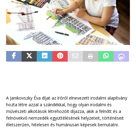
A Janikovszky Éva díjat az íróról elnevezett irodalmi alapítvány
hozta létre azzal a szándékkal, hogy olyan irodalmi és
művészeti alkotások létrehozóit díjazza, akik a felnőtt és a
felnövekvő nemzedék együttélésének helyzeteit, történéseit
életszerűen, hitelesen és humánusan képesek bemutatni.