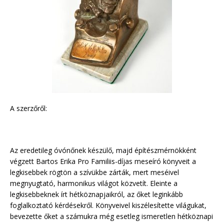
A szerzőről:
Az eredetileg óvónőnek készülő, majd építészmérnökként
végzett Bartos Erika Pro Familiis-díjas meseíró könyveit a
legkisebbek rögtön a szívükbe zárták, mert meséivel
megnyugtató, harmonikus világot közvetít. Eleinte a
legkisebbeknek írt hétköznapjaikról, az őket leginkább
foglalkoztató kérdésekről. Könyveivel kiszélesítette világukat,
bevezette őket a számukra még esetleg ismeretlen hétköznapi