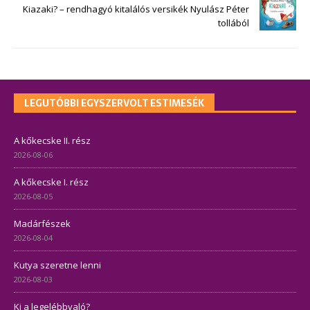
Kiazaki? – rendhagyó kitalálós versikék Nyulász Péter
tollából
LEGUTÓBBI EGYSZERVOLT ESTIMESÉK
A kőkecske II. rész
2026-08-06
A kőkecske I. rész
2026-08-05
Madárfészek
2026-08-04
Kutya szeretne lenni
2026-08-03
Ki a legelébbvaló?