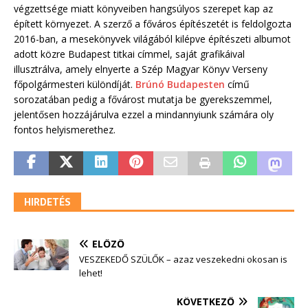
végzettsége miatt könyveiben hangsúlyos szerepet kap az
épített környezet. A szerző a főváros építészetét is feldolgozta
2016-ban, a mesekönyvek világából kilépve építészeti albumot
adott közre Budapest titkai címmel, saját grafikáival
illusztrálva, amely elnyerte a Szép Magyar Könyv Verseny
főpolgármesteri különdíját.
Brúnó Budapesten
című
sorozatában pedig a fővárost mutatja be gyerekszemmel,
jelentősen hozzájárulva ezzel a mindannyiunk számára oly
fontos helyismerethez.
HIRDETÉS
ELŐZŐ
VESZEKEDŐ SZÜLŐK – azaz veszekedni okosan is
lehet!
KÖVETKEZŐ