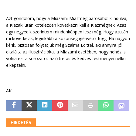
Azt gondolom, hogy a Miazami-Miazmég párosából kiindulva,
a Kiazaki után kötelezően következni kell a Kiazmégnek. Azaz
egy negyedik szerintem mindenképpen lesz még. Hogy azután
mi következik, leginkább a közönség igényétől függ. Ha nagyon
kérik, biztosan folytatjuk még Szalma Edittel, aki annyira jól
eltalálta az illusztrációkat a Miazami esetében, hogy nehéz is
volna ezt a sorozatot az ő tréfás és kedves festményei nélkül
elképzelni.
AK
HIRDETÉS