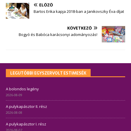
ELŐZŐ
Bartos Erika kapja 2018-ban a Janikovszky Éva díjat
KÖVETKEZŐ
Bogyó és Babóca karácsonyi adományozás!
LEGUTÓBBI EGYSZERVOLT ESTIMESÉK
A bolondos legény
2026-08-09
A pulykapásztor II. rész
2026-08-08
A pulykapásztor I. rész
2026-08-07