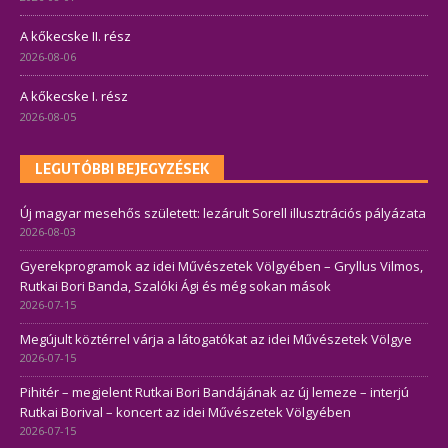
A kőkecske II. rész
2026-08-06
A kőkecske I. rész
2026-08-05
LEGUTÓBBI BEJEGYZÉSEK
Új magyar mesehős született: lezárult Sorell illusztrációs pályázata
2026-08-03
Gyerekprogramok az idei Művészetek Völgyében – Gryllus Vilmos,
Rutkai Bori Banda, Szalóki Ági és még sokan mások
2026-07-15
Megújult köztérrel várja a látogatókat az idei Művészetek Völgye
2026-07-15
Pihitér – megjelent Rutkai Bori Bandájának az új lemeze – interjú
Rutkai Borival – koncert az idei Művészetek Völgyében
2026-07-15