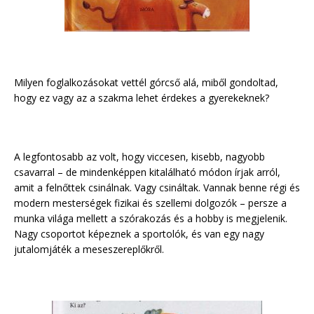
Milyen foglalkozásokat vettél górcső alá, miből gondoltad,
hogy ez vagy az a szakma lehet érdekes a gyerekeknek?
A legfontosabb az volt, hogy viccesen, kisebb, nagyobb
csavarral – de mindenképpen kitalálható módon írjak arról,
amit a felnőttek csinálnak. Vagy csináltak. Vannak benne régi és
modern mesterségek fizikai és szellemi dolgozók – persze a
munka világa mellett a szórakozás és a hobby is megjelenik.
Nagy csoportot képeznek a sportolók, és van egy nagy
jutalomjáték a meseszereplőkről.