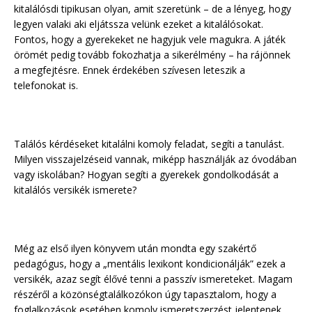
kitalálósdi tipikusan olyan, amit szeretünk – de a lényeg, hogy
legyen valaki aki eljátssza velünk ezeket a kitalálósokat.
Fontos, hogy a gyerekeket ne hagyjuk vele magukra. A játék
örömét pedig tovább fokozhatja a sikerélmény – ha rájönnek
a megfejtésre. Ennek érdekében szívesen leteszik a
telefonokat is.
Találós kérdéseket kitalálni komoly feladat, segíti a tanulást.
Milyen visszajelzéseid vannak, miképp használják az óvodában
vagy iskolában? Hogyan segíti a gyerekek gondolkodását a
kitalálós versikék ismerete?
Még az első ilyen könyvem után mondta egy szakértő
pedagógus, hogy a „mentális lexikont kondicionálják” ezek a
versikék, azaz segít élővé tenni a passzív ismereteket. Magam
részéről a közönségtalálkozókon úgy tapasztalom, hogy a
foglalkozások esetében komoly ismeretszerzést jelentenek