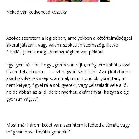
Neked van kedvenced köztük?
Azokat szeretem a legjobban, amelyekben a kétértelműséggel
sikerül játszani, vagy valami szokatlan szemszög, illetve
áthallás jelenik meg. A miazmégben van például
egy ilyen két sor, hogy „gomb van rajta, mégsem kabát, azzal
hívom fel a mamát…” – ezt nagyon szeretem. Az új kötetben is
akadnak ilyenek szép számmal, mint mondjuk: „órát tart, mi
nem ketyeg, figyel rá a sok gyerek”; vagy „elszaladt vele a ló,
no de abban az a jó, derbit nyerhet, akárhányat, hogyha elég
gyorsan vágtat”.
Most már három kötet van, szerintem lefedted a témát, vagy
még van hova tovább gondolni?