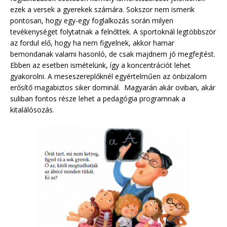
ezek a versek a gyerekek számára. Sokszor nem ismerik
pontosan, hogy egy-egy foglalkozás során milyen
tevékenységet folytatnak a felnőttek. A sportoknál legtöbbször
az fordul elő, hogy ha nem figyelnek, akkor hamar
bemondanak valami hasonló, de csak majdnem jó megfejtést.
Ebben az esetben ismételünk, így a koncentrációt lehet
gyakorolni. A meseszereplőknél egyértelműen az önbizalom
erősítő magabiztos siker dominál. Magyarán akár oviban, akár
suliban fontos része lehet a pedagógia programnak a
kitalálósozás.