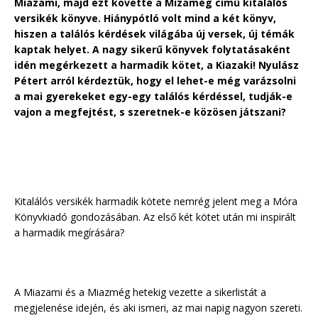
Miazami, majd ezt követte a Mizamég című kitalálós
versikék könyve. Hiánypótló volt mind a két könyv,
hiszen a találós kérdések világába új versek, új témák
kaptak helyet. A nagy sikerű könyvek folytatásaként
idén megérkezett a harmadik kötet, a Kiazaki! Nyulász
Pétert arról kérdeztük, hogy el lehet-e még varázsolni
a mai gyerekeket egy-egy találós kérdéssel, tudják-e
vajon a megfejtést, s szeretnek-e közösen játszani?
Kitalálós versikék harmadik kötete nemrég jelent meg a Móra
Könyvkiadó gondozásában. Az első két kötet után mi inspirált
a harmadik megírására?
A Miazami és a Miazmég hetekig vezette a sikerlistát a
megjelenése idején, és aki ismeri, az mai napig nagyon szereti.