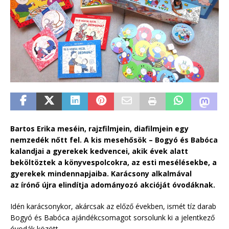
Bartos Erika meséin, rajzfilmjein, diafilmjein egy
nemzedék n
őtt fel. A kis mesehősök – Bogyó és Babóca
kalandjai a gyerekek kedvencei, akik évek alatt
beköltöztek a könyvespolcokra, az esti mesélésekbe, a
gyerekek mindennapjaiba. Karácsony alkalmával
az írónő újra elindítja adományozó akcióját óvodáknak.
Idén karácsonykor, akárcsak az előző években, ismét tíz darab
Bogyó és Babóca ajándékcsomagot sorsolunk ki a jelentkező
óvodák között.