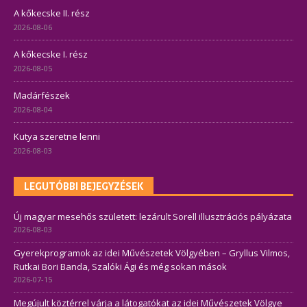
A kőkecske II. rész
2026-08-06
A kőkecske I. rész
2026-08-05
Madárfészek
2026-08-04
Kutya szeretne lenni
2026-08-03
LEGUTÓBBI BEJEGYZÉSEK
Új magyar mesehős született: lezárult Sorell illusztrációs pályázata
2026-08-03
Gyerekprogramok az idei Művészetek Völgyében – Gryllus Vilmos,
Rutkai Bori Banda, Szalóki Ági és még sokan mások
2026-07-15
Megújult köztérrel várja a látogatókat az idei Művészetek Völgye