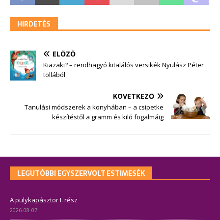
HIRDETÉS
ELŐZŐ
Kiazaki? – rendhagyó kitalálós versikék Nyulász Péter
tollából
KÖVETKEZŐ
Tanulási módszerek a konyhában – a csipetke
készítéstől a gramm és kiló fogalmáig
LEGUTÓBBI EGYSZERVOLT ESTIMESÉK
A pulykapásztor I. rész
2026-08-07