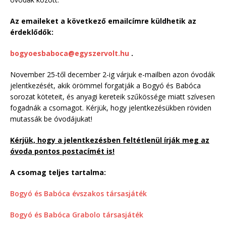
Az emaileket a következő emailcímre küldhetik az
érdeklődők:
bogyoesbaboca@egyszervolt.hu
.
November 25-től december 2-ig várjuk e-mailben azon óvodák
jelentkezését, akik örömmel forgatják a Bogyó és Babóca
sorozat köteteit, és anyagi kereteik szűkössége miatt szívesen
fogadnák a csomagot. Kérjük, hogy jelentkezésükben röviden
mutassák be óvodájukat!
Kérjük, hogy a jelentkezésben feltétlenül írják meg az
óvoda pontos postacímét is!
A csomag teljes tartalma:
Bogyó és Babóca évszakos társasjáték
Bogyó és Babóca Grabolo társasjáték