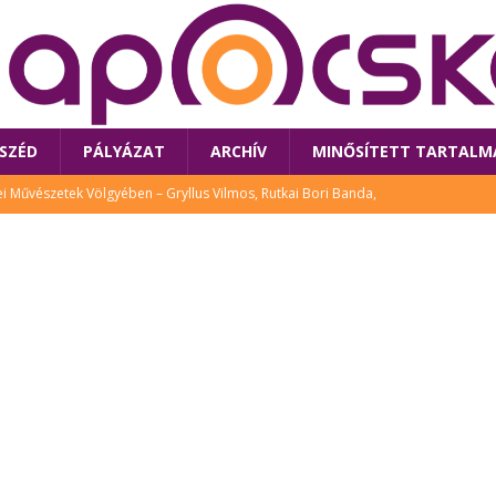
SZÉD
PÁLYÁZAT
ARCHÍV
MINŐSÍTETT TARTALM
 Művészetek Völgyében – Gryllus Vilmos, Rutkai Bori Banda,
TÚRA
 a látogatókat az idei Művészetek Völgye
CSALÁD
i Bori Bandájának az új lemeze – interjú Rutkai Borival – koncert az
A
klós író, költő idén a Művészetek Völgyében is fellép
KÖNYV
tt: lezárult Sorell illusztrációs pályázata
CSALÁD