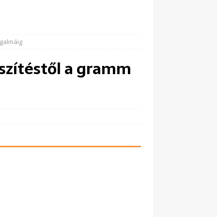
ogalmáig
szítéstől a gramm