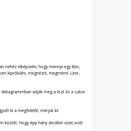
nehéz elképzelni, hogy mennyi egy liter,
ben kipróbálni, megnézni, megmérni. Liter,
n dekagrammban adják meg a liszt és a cukor
yütt ki a megfelelőt, mérjük ki!
özött. Hogy épp hány deciliter vizet ivott