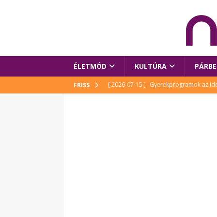
ÉLETMÓD
KULTÚRA
PÁRBE
[ 2026-07-15 ]
Gyerekprogramok az idei
FRISS
Szalóki Ági és még sokan mások
KUL
[ 2026-07-15 ]
Megújult köztérrel várja
[ 2026-07-15 ]
Pihitér – megjelent Rutka
idei Művészetek Völgyében
KULTÚR
[ 2026-06-29 ]
Apa kezdődik – Véssey Mi
[ 2026-08-03 ]
Új magyar mesehős születe