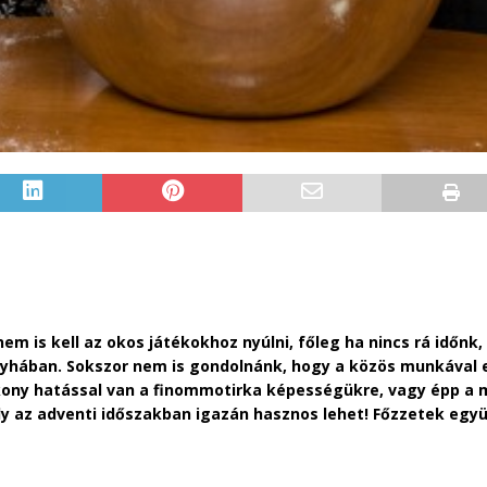
m is kell az okos játékokhoz nyúlni, főleg ha nincs rá időnk,
yhában. Sokszor nem is gondolnánk, hogy a közös munkával e
tékony hatással van a finommotirka képességükre, vagy épp 
ly az adventi időszakban igazán hasznos lehet! Főzzetek együ