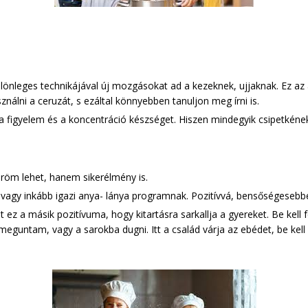
ülönleges technikájával új mozgásokat ad a kezeknek, ujjaknak. Ez a
nálni a ceruzát, s ezáltal könnyebben tanuljon meg írni is.
a figyelem és a koncentráció készséget. Hiszen mindegyik csipetkének
öm lehet, hanem sikerélmény is.
agy inkább igazi anya- lánya programnak. Pozitívvá, bensőségesebbé 
 ez a másik pozitívuma, hogy kitartásra sarkallja a gyereket. Be kell fe
eguntam, vagy a sarokba dugni. Itt a család várja az ebédet, be kell 