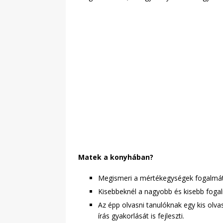
Matek a konyhában?
Megismeri a mértékegységek fogalmát a d
Kisebbeknél a nagyobb és kisebb fogalm
Az épp olvasni tanulóknak egy kis olva
írás gyakorlását is fejleszti.