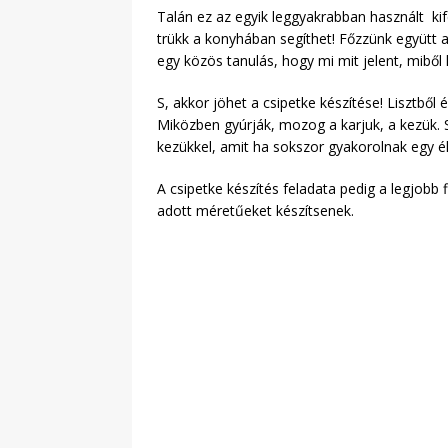
Talán ez az egyik leggyakrabban használt kif
trükk a konyhában segíthet! Főzzünk együtt a 
egy közös tanulás, hogy mi mit jelent, miből k
S, akkor jöhet a csipetke készítése! Lisztből
Miközben gyúrják, mozog a karjuk, a kezük. 
kezükkel, amit ha sokszor gyakorolnak egy é
A csipetke készítés feladata pedig a legjobb 
adott méretűeket készítsenek.