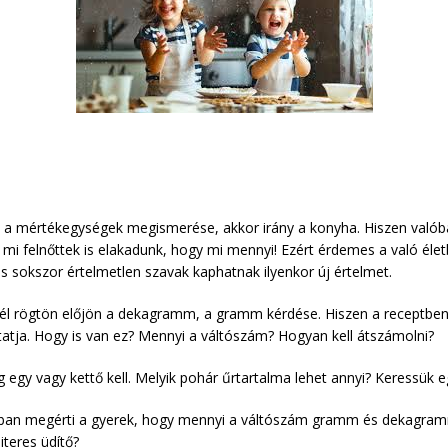
mértékegységek megismerése, akkor irány a konyha. Hiszen valóban 
mi felnőttek is elakadunk, hogy mi mennyi! Ezért érdemes a való élet
és sokszor értelmetlen szavak kaphatnak ilyenkor új értelmet.
nél rögtön előjön a dekagramm, a gramm kérdése. Hiszen a receptbe
tja. Hogy is van ez? Mennyi a váltószám? Hogyan kell átszámolni?
g egy vagy kettő kell. Melyik pohár űrtartalma lehet annyi? Keressük eg
bban megérti a gyerek, hogy mennyi a váltószám gramm és dekagramm k
iteres üdítő?