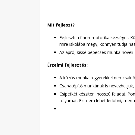
Mit fejleszt?
Fejleszti a finommotorika kézséget. K
mire iskolába megy, könnyen tudja hasz
Az apró, kissé pepecses munka növeli 
Érzelmi fejlesztés:
A közös munka a gyerekkel nemcsak ör
Csapatépítő munkának is nevezhetjük, v
Csipetkét készíteni hosszú feladat. Pont
folyamat. Ezt nem lehet ledobni, mert m