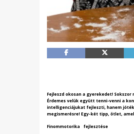
Fejleszd okosan a gyerekedet! Sokszor ne
Érdemes velük együtt tenni-venni a kon
intelligenciájukat fejleszti, hanem jó
megismerésre! Egy-két tipp, ötlet, ame
Finommotorika fejlesztése