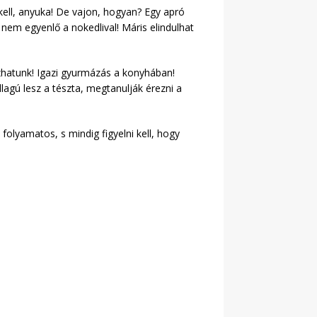
kell, anyuka! De vajon, hogyan? Egy apró
 nem egyenlő a nokedlival! Máris elindulhat
bízhatunk! Igazi gyurmázás a konyhában!
agú lesz a tészta, megtanulják érezni a
folyamatos, s mindig figyelni kell, hogy