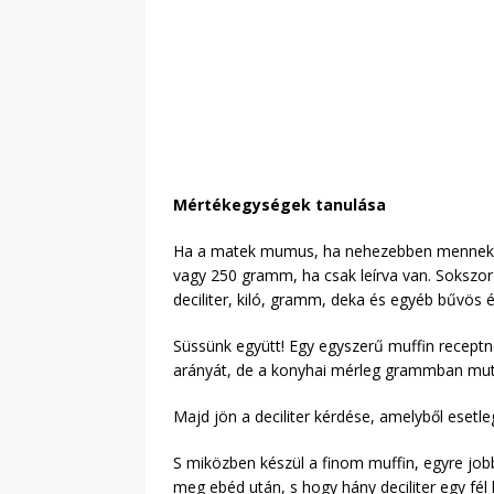
Mértékegységek tanulása
Ha a matek mumus, ha nehezebben mennek a 
vagy 250 gramm, ha csak leírva van. Sokszor 
deciliter, kiló, gramm, deka és egyéb bűvös 
Süssünk együtt! Egy egyszerű muffin recept
arányát, de a konyhai mérleg grammban muta
Majd jön a deciliter kérdése, amelyből esetle
S miközben készül a finom muffin, egyre jo
meg ebéd után, s hogy hány deciliter egy fél l