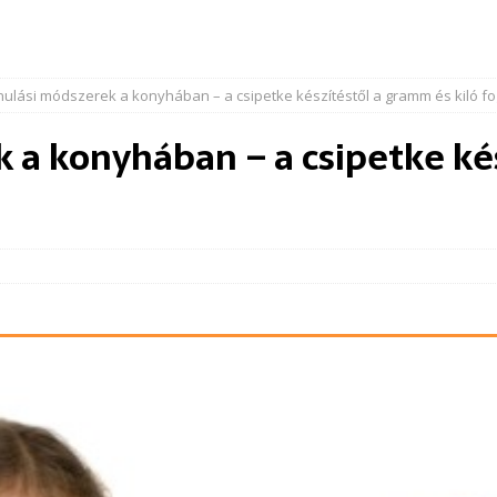
ulási módszerek a konyhában – a csipetke készítéstől a gramm és kiló f
 a konyhában – a csipetke ké