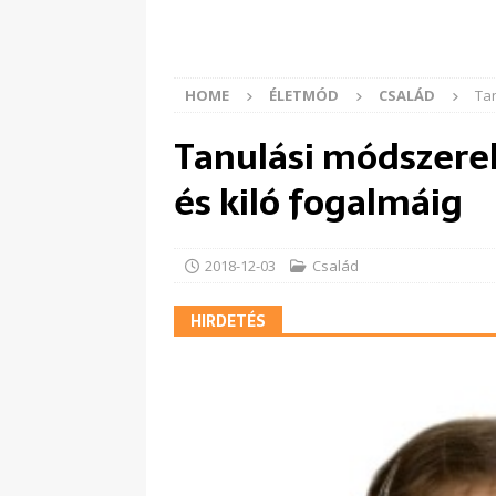
HOME
ÉLETMÓD
CSALÁD
Tan
Tanulási módszerek
és kiló fogalmáig
2018-12-03
Család
HIRDETÉS