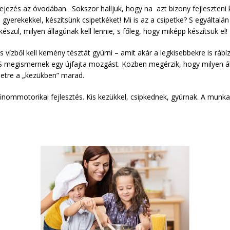
ejezés az óvodában. Sokszor halljuk, hogy na azt bizony fejleszteni 
gyerekekkel, készítsünk csipetkéket! Mi is az a csipetke? S egyáltalán
észül, milyen állagúnak kell lennie, s főleg, hogy miképp készítsük el!
 és vízből kell kemény tésztát gyúrni – amit akár a legkisebbekre is rá
S megismernek egy újfajta mozgást. Közben megérzik, hogy milyen áll
letre a „kezükben” marad.
finommotorikai fejlesztés. Kis kezükkel, csipkednek, gyúrnak. A munka 