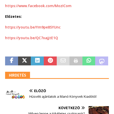
https://www.facebook.com/MozICom
Előzetes:
https://youtu.be/Ym9pe8SYUnc
https://youtu.be/QC7xajjtE1Q
HIRDETÉS
ELŐZŐ
Húsvéti ajánlatok a Manó Könyvek Kiadótól
KÖVETKEZŐ
Milyen lenne a tökéletes csokipapír?