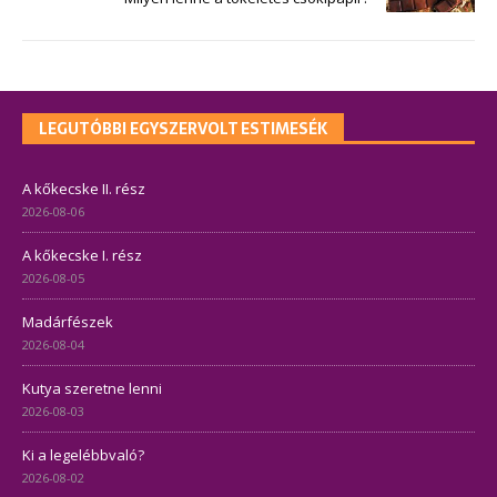
LEGUTÓBBI EGYSZERVOLT ESTIMESÉK
A kőkecske II. rész
2026-08-06
A kőkecske I. rész
2026-08-05
Madárfészek
2026-08-04
Kutya szeretne lenni
2026-08-03
Ki a legelébbvaló?
2026-08-02