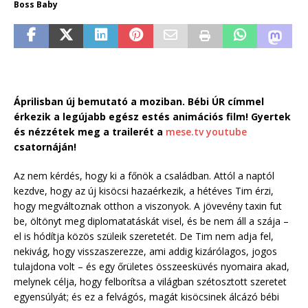
Boss Baby
Áprilisban új bemutató a moziban. Bébi ÚR címmel
érkezik a legújabb egész estés animációs film! Gyertek
és nézzétek meg a trailerét a
mese.tv youtube
csatornáján!
Az nem kérdés, hogy ki a főnök a családban. Attól a naptól
kezdve, hogy az új kisöcsi hazaérkezik, a hétéves Tim érzi,
hogy megváltoznak otthon a viszonyok. A jövevény taxin fut
be, öltönyt meg diplomatatáskát visel, és be nem áll a szája –
el is hódítja közös szüleik szeretetét. De Tim nem adja fel,
nekivág, hogy visszaszerezze, ami addig kizárólagos, jogos
tulajdona volt – és egy őrületes összeesküvés nyomaira akad,
melynek célja, hogy felborítsa a világban szétosztott szeretet
egyensúlyát; és ez a felvágós, magát kisöcsinek álcázó bébi