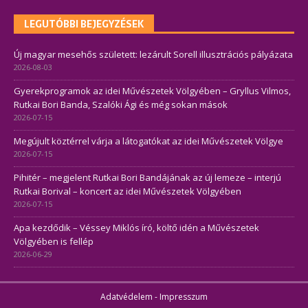
LEGUTÓBBI BEJEGYZÉSEK
Új magyar mesehős született: lezárult Sorell illusztrációs pályázata
2026-08-03
Gyerekprogramok az idei Művészetek Völgyében – Gryllus Vilmos,
Rutkai Bori Banda, Szalóki Ági és még sokan mások
2026-07-15
Megújult köztérrel várja a látogatókat az idei Művészetek Völgye
2026-07-15
Pihitér – megjelent Rutkai Bori Bandájának az új lemeze – interjú
Rutkai Borival – koncert az idei Művészetek Völgyében
2026-07-15
Apa kezdődik – Véssey Miklós író, költő idén a Művészetek
Völgyében is fellép
2026-06-29
Adatvédelem
-
Impresszum